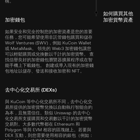
構。
如何購買其他
加密錢包
加密貨幣資產
如果安全和完全控制您的加密資產是您的首要
任務，您可能希望使用非託管錢包購買和儲存
Wolf Ventures ($WV)，例如
KuCoin Wallet
或 MetaMask。 領先的 Web3 加密錢包讓您
可以輕鬆購買或兌換數以千計的加密貨幣。 查
找信譽良好的加密錢包瀏覽器擴展程序或在智
能手機上下載錢包。 創建或導入現有的加密錢
包地址以儲存、發送和接收加密和 NFT。
去中心化交易所 (DEXs)
與 KuCoin 等中心化交易所不同，去中心化交
易所提供的加密貨幣兌換以自動執行智能合約
為本，且無需信任。類似 Uniswap 的去中心
化交易所支援購買和交易數以千計的加密貨幣
交易對。大多數代幣都在
Ethereum
和
Polygon
等與 EVM 相容的區塊鏈上。若要與
DEX 互動，則您需要使用相容的銀包（例如：