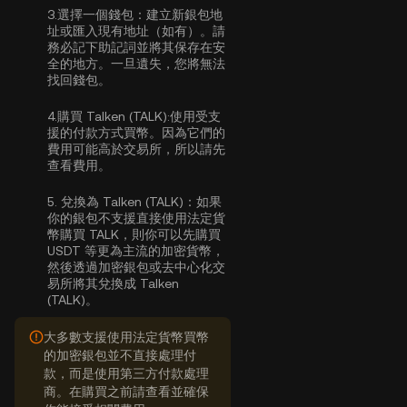
3.
選擇一個錢包：
建立新銀包地
址或匯入現有地址（如有）。請
務必記下助記詞並將其保存在安
全的地方。一旦遺失，您將無法
找回錢包。
4.
購買 Talken (TALK):
使用受支
援的付款方式買幣。因為它們的
費用可能高於交易所，所以請先
查看費用。
5.
兌換為 Talken (TALK)：
如果
你的銀包不支援直接使用法定貨
幣購買 TALK，則你可以先購買
USDT 等更為主流的加密貨幣，
然後透過加密銀包或去中心化交
易所將其兌換成 Talken
(TALK)。
大多數支援使用法定貨幣買幣
的加密銀包並不直接處理付
款，而是使用第三方付款處理
商。在購買之前請查看並確保