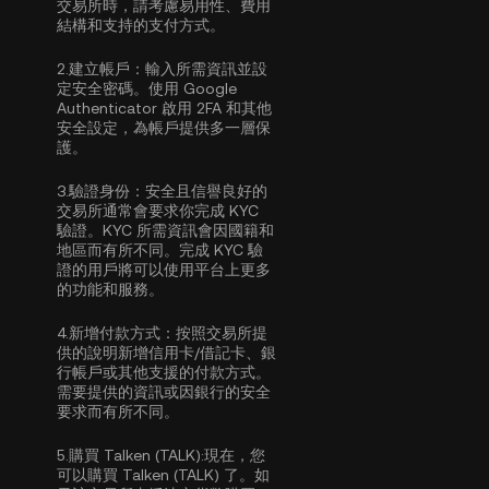
交易所時，請考慮易用性、費用
結構和支持的支付方式。
2.
建立帳戶：
輸入所需資訊並設
定安全密碼。使用
Google
Authenticator 啟用 2FA
和其他
安全設定，為帳戶提供多一層保
護。
3.
驗證身份：
安全且信譽良好的
交易所通常會要求你完成
KYC
驗證
。KYC 所需資訊會因國籍和
地區而有所不同。完成 KYC 驗
證的用戶將可以使用平台上更多
的功能和服務。
4.
新增付款方式：
按照交易所提
供的說明新增信用卡/借記卡、銀
行帳戶或其他支援的付款方式。
需要提供的資訊或因銀行的安全
要求而有所不同。
5.
購買 Talken (TALK):
現在，您
可以購買 Talken (TALK) 了。如