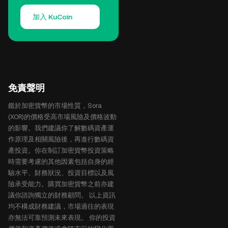
加入 KuCoin
免責聲明
鑑於加密貨幣的市場性質，Sora
(XOR)的價格受高市場風險及價格波動
的影響。我們建議你了解數碼資產運
作原理及相關風險後，再進行數碼資
產投資。你在制訂加密貨幣投資策略
時需要考慮的其他因素包括自身的經
驗水平、財務狀況、投資目標以及風
險承受能力。購買加密貨幣之前亦建
議你諮詢獨立的財務顧問。 以上資訊
均不構成財務建議，市場過往的表現
亦無法可靠預測未來表現。 你的投資