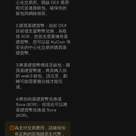
心化交易所。開啟 DEX 應用
程式並連接銀包。確保你的
銀包與網絡相容。
2.
購買基礎貨幣：
由於 DEX
目前僅支援幣幣兌換，為取
得 XOR，您首先需要擁有基
礎貨幣。您可以從 KuCoin 等
安全的中心化交易所
購買基
礎貨幣
。
3.
將基礎貨幣傳送至銀包：
購
買基礎貨幣後，將其轉入你
的 web3 銀包。請注意，劃
轉可能需要幾分鐘才能完
成。
4.
將你的基礎貨幣兌換成
Sora (XOR)：
你現在可以將
基礎貨幣兌換成 Sora
(XOR)。
為支付交易費用，請確保你
有足夠的區塊鏈原生代幣，