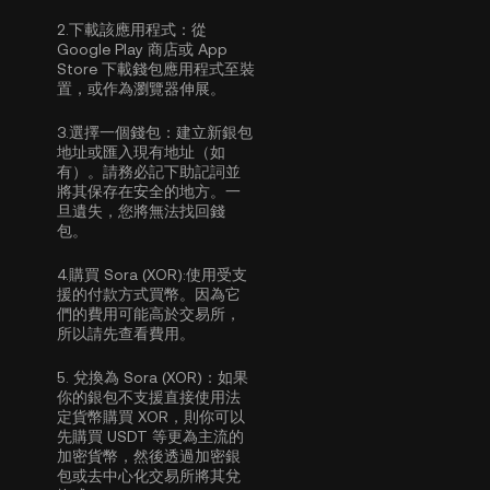
2.
下載該應用程式：
從
Google Play 商店或 App
Store 下載錢包應用程式至裝
置，或作為瀏覽器伸展。
3.
選擇一個錢包：
建立新銀包
地址或匯入現有地址（如
有）。請務必記下助記詞並
將其保存在安全的地方。一
旦遺失，您將無法找回錢
包。
4.
購買 Sora (XOR):
使用受支
援的付款方式買幣。因為它
們的費用可能高於交易所，
所以請先查看費用。
5.
兌換為 Sora (XOR)：
如果
你的銀包不支援直接使用法
定貨幣購買 XOR，則你可以
先購買 USDT 等更為主流的
加密貨幣，然後透過加密銀
包或去中心化交易所將其兌