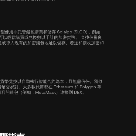
非託管錢包購買和儲存 Solalgo (SLGO)，例如
錢包讓您可以輕鬆購買或兌換數以千計的加密貨幣。 查找信譽良
建或導入現有的加密錢包地址以儲存、發送和接收加密和
加密貨幣兌換以自動執行智能合約為本，且無需信任。類似
密貨幣交易對。大多數代幣都在
Ethereum
和
Polygon
等
容的銀包（例如：MetaMask）連接到 DEX。