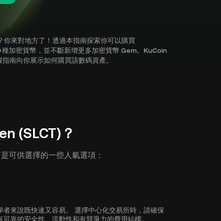
他加密貨幣？你來對地方了！透過本指南探索你可以購買
援逾 700 種加密貨幣，並不斷新增更多加密貨幣 Gem。KuCoin
在下方步驟指南向你展示如何購買該數碼資產。
n (SLCT)？
T)。以下是可供選擇的一些人氣選項：
) 對於初學者來說既快速又容易。 選擇中心化交易所時，請確保
的交易所具有可靠的安全性、流動性和有競爭力的費用結構。