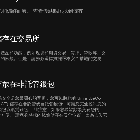
因您的需求和偏好而異。 查看優缺點以找到儲存
T) 儲存在交易所
資產品和功能，例如現貨和期貨交易、質押、貸款等。交
鑰的麻煩。但是，請務必選擇實施嚴格安全措施的交易
CT) 存放在非託管銀包
全是您最關心的問題，您可以將您的 SmartLeCo
oken (SLCT) 儲存在非託管或自託管錢包中可讓您完全控制您的
 錢包或紙質錢包。 請注意，如果您希望頻繁交易您的
選項可能不太方便。 請務必將您的私鑰儲存在安全位置，因為丟失它