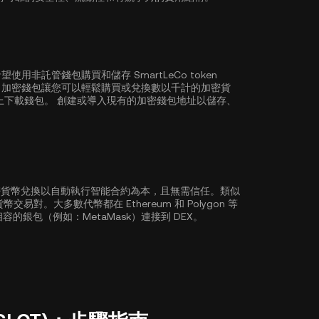
非託管錢包購買和儲存 SmartLeCo token
Web3 加密錢包讓您可以輕鬆購買或兌換數以千計的加密貨
上下載錢包。 創建或導入現有的加密錢包地址以儲存、
加密貨幣兌換以自動執行智能合約為本，且無需信任。類似
密貨幣交易對。大多數代幣都在
Ethereum
和
Polygon
等
容的銀包（例如：MetaMask）連接到 DEX。