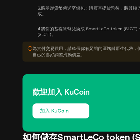
3.
將基礎貨幣傳送至銀包：
購買基礎貨幣後，將其轉入
成。
4.
將你的基礎貨幣兌換成 SmartLeCo token (SLCT)
(SLCT)。
為支付交易費用，請確保你有足夠的區塊鏈原生代幣，例
自己的喜好調整滑動價差。
歡迎加入 KuCoin
加入 KuCoin
如何儲存SmartLeCo token (S