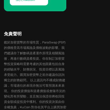
免責聲明
鑑於加密貨幣的市場性質，ParaSwap (PSP)
的價格受高市場風險及價格波動的影響。我
們建議你了解數碼資產運作原理及相關風險
後，再進行數碼資產投資。你在制訂加密貨
幣投資策略時需要考慮的其他因素包括自身
的經驗水平、財務狀況、投資目標以及風險
承受能力。購買加密貨幣之前亦建議你諮詢
獨立的財務顧問。 以上資訊均不構成財務建
議，市場過往的表現亦無法可靠預測未來表
現。 你的投資價值和資產價值或會隨市況的
變化而有所變動，並且無法保證你將收回投
資金額或從投資中獲利。你的投資決策由你
全權負責，KuCoin 對你在其平台上購買加密