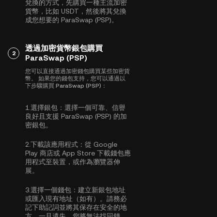
兌換的方式，先購買一種主流加密
貨幣，比如
USDT
，然後將其兌換
成您想要的 ParaSwap (PSP)。
透過加密貨幣銀包購買
2
ParaSwap (PSP)
您可以直接通過加密錢包購買某些加密貨
幣。 如果您的錢包支持，您可以通過以
下步驟購買 ParaSwap (PSP)：
1.
選擇銀包：
選擇一個可靠、信譽
良好且支援 ParaSwap (PSP) 的加
密銀包。
2.
下載該應用程式：
從 Google
Play 商店或 App Store 下載錢包應
用程式至裝置，或作為瀏覽器伸
展。
3.
選擇一個錢包：
建立新銀包地址
或匯入現有地址（如有）。請務必
記下助記詞並將其保存在安全的地
方。一旦遺失，您將無法找回錢