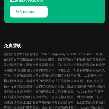
歡迎加入 KuCoin
加入 KuCoin
免責聲明
鑑於加密貨幣的市場性質，Orbit Bridge Klaytn USD Tether (OUSDT)的
價格受高市場風險及價格波動的影響。我們建議你了解數碼資產運作原理
及相關風險後，再進行數碼資產投資。你在制訂加密貨幣投資策略時需要
考慮的其他因素包括自身的經驗水平、財務狀況、投資目標以及風險承受
能力。購買加密貨幣之前亦建議你諮詢獨立的財務顧問。 以上資訊均不
構成財務建議，市場過往的表現亦無法可靠預測未來表現。 你的投資價
值和資產價值或會隨市況的變化而有所變動，並且無法保證你將收回投資
金額或從投資中獲利。你的投資決策由你全權負責，KuCoin 對你在其平
台上購買加密貨幣時可能遭受的任何損失概不負責。 我們倚賴第三方資
訊來源獲取與上述加密貨幣相關的價格及其他資料，且我們對此類資訊的
可靠性或準確性概不負責。為你提供的資訊僅供參考，KuCoin 對此資訊