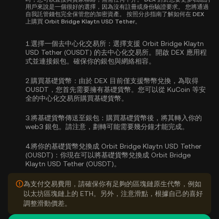
用戶來說是一個很好的選擇，因為沒有註冊或身份驗證要求。 您將通過
自我託管錢包完全保管您的加密資產。 按照分步指南了解如何在 DEX
上購買 Orbit Bridge Klaytn USD Tether。
1.
選擇一個去中心化交易所：
選擇支援 Orbit Bridge Klaytn
USD Tether (OUSDT) 的去中心化交易所。開啟 DEX 應用程
式並連接銀包。確保你的銀包與網絡相容。
2.
購買基礎貨幣：
由於 DEX 目前僅支援幣幣兌換，為取得
OUSDT，您首先需要擁有基礎貨幣。您可以從 KuCoin 等安
全的中心化交易所
購買基礎貨幣
。
3.
將基礎貨幣傳送至銀包：
購買基礎貨幣後，將其轉入你的
web3 銀包。請注意，劃轉可能需要幾分鐘才能完成。
4.
將你的基礎貨幣兌換成 Orbit Bridge Klaytn USD Tether
(OUSDT)：
你現在可以將基礎貨幣兌換成 Orbit Bridge
Klaytn USD Tether (OUSDT)。
為支付交易費用，請確保你有足夠的區塊鏈原生代幣，例如
以太坊區塊鏈上的 ETH。另外，注意滑點，根據自己的喜好
調整滑動價差。