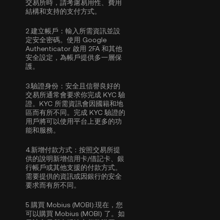
交易所時，請考慮易用性、費用
結構和支持的支付方式。
2.
建立帳戶：
輸入所需資訊並設
定安全密碼。使用
Google
Authenticator 啟用 2FA
和其他
安全設定，為帳戶提供多一層保
護。
3.
驗證身份：
安全且信譽良好的
交易所通常會要求你完成
KYC 驗
證
。KYC 所需資訊會因國籍和地
區而有所不同。完成 KYC 驗證的
用戶將可以使用平台上更多的功
能和服務。
4.
新增付款方式：
按照交易所提
供的說明新增信用卡/借記卡、銀
行帳戶或其他支援的付款方式。
需要提供的資訊或因銀行的安全
要求而有所不同。
5.
購買 Mobius (MOBI):
現在，您
可以購買 Mobius (MOBI) 了。如