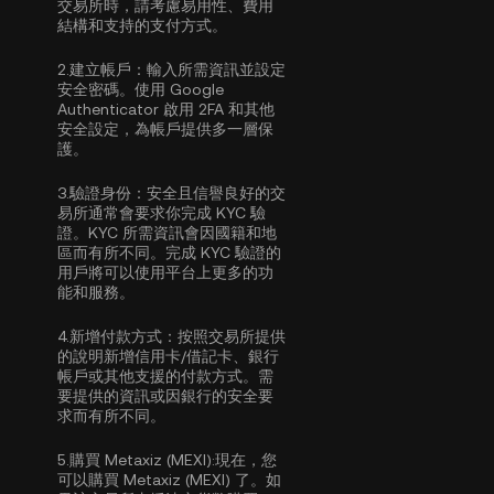
交易所時，請考慮易用性、費用
結構和支持的支付方式。
2.
建立帳戶：
輸入所需資訊並設定
安全密碼。使用
Google
Authenticator 啟用 2FA
和其他
安全設定，為帳戶提供多一層保
護。
3.
驗證身份：
安全且信譽良好的交
易所通常會要求你完成
KYC 驗
證
。KYC 所需資訊會因國籍和地
區而有所不同。完成 KYC 驗證的
用戶將可以使用平台上更多的功
能和服務。
4.
新增付款方式：
按照交易所提供
的說明新增信用卡/借記卡、銀行
帳戶或其他支援的付款方式。需
要提供的資訊或因銀行的安全要
求而有所不同。
5.
購買 Metaxiz (MEXI):
現在，您
可以購買 Metaxiz (MEXI) 了。如