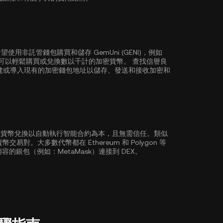
非託管錢包購買和儲存 GemUni (GENI)，例如
錢包讓您可以輕鬆購買或兌換數以千計的加密貨幣。 查找信譽良
建或導入現有的加密錢包地址以儲存、發送和接收加密和
加密貨幣兌換以自動執行智能合約為本，且無需信任。類似
密貨幣交易對。大多數代幣都在
Ethereum
和
Polygon
等
容的銀包（例如：MetaMask）連接到 DEX。