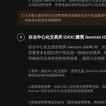
5.
兌換為 GemUni (GENI)：
如果你的銀包不支援直接使
主流的加密貨幣，然後透過加密銀包或去中心化交易所將其兌
大多數支援使用法定貨幣買幣的加密銀包並不直接處理
並確保你能接受相關費用。
在去中心化交易所 (DEX) 購買 GemUni (GE
3
從去中心化交易所購買 GemUni (GENI) 
想要更多私隱的用戶來說是一個很好的選擇，
管錢包完全保管您的加密資產。 按照分步指南了解如
1.
選擇一個去中心化交易所：
選擇支援 GemUni (
確保你的銀包與網絡相容。
2.
購買基礎貨幣：
由於 DEX 目前僅支援幣幣兌換，
KuCoin 等安全的中心化交易所
購買基礎貨幣
。
3.
將基礎貨幣傳送至銀包：
購買基礎貨幣後，將其轉入