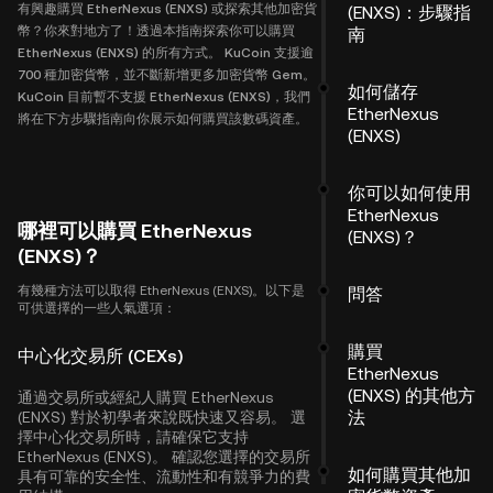
有興趣購買 EtherNexus (ENXS) 或探索其他加密貨
(ENXS)：步驟指
幣？你來對地方了！透過本指南探索你可以購買
南
EtherNexus (ENXS) 的所有方式。 KuCoin 支援逾
700 種加密貨幣，並不斷新增更多加密貨幣 Gem。
如何儲存
KuCoin 目前暫不支援 EtherNexus (ENXS)，我們
EtherNexus
將在下方步驟指南向你展示如何購買該數碼資產。
(ENXS)
你可以如何使用
EtherNexus
哪裡可以購買 EtherNexus
(ENXS)？
(ENXS)？
有幾種方法可以取得 EtherNexus (ENXS)。以下是
問答
可供選擇的一些人氣選項：
購買
中心化交易所 (CEXs)
EtherNexus
(ENXS) 的其他方
通過交易所或經紀人購買 EtherNexus
法
(ENXS) 對於初學者來說既快速又容易。 選
擇中心化交易所時，請確保它支持
EtherNexus (ENXS)。 確認您選擇的交易所
如何購買其他加
具有可靠的安全性、流動性和有競爭力的費