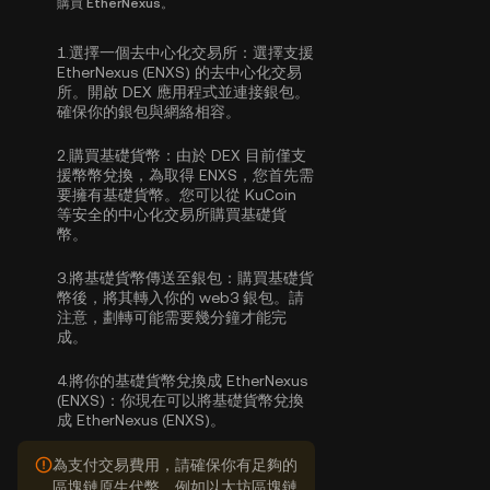
購買 EtherNexus。
1.
選擇一個去中心化交易所：
選擇支援
EtherNexus (ENXS) 的去中心化交易
所。開啟 DEX 應用程式並連接銀包。
確保你的銀包與網絡相容。
2.
購買基礎貨幣：
由於 DEX 目前僅支
援幣幣兌換，為取得 ENXS，您首先需
要擁有基礎貨幣。您可以從 KuCoin
等安全的中心化交易所
購買基礎貨
幣
。
3.
將基礎貨幣傳送至銀包：
購買基礎貨
幣後，將其轉入你的 web3 銀包。請
注意，劃轉可能需要幾分鐘才能完
成。
4.
將你的基礎貨幣兌換成 EtherNexus
(ENXS)：
你現在可以將基礎貨幣兌換
成 EtherNexus (ENXS)。
為支付交易費用，請確保你有足夠的
區塊鏈原生代幣，例如以太坊區塊鏈