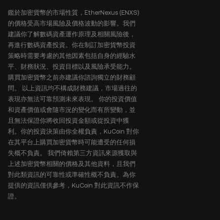
鑑於加密貨幣的市場性質，EtherNexus (ENXS)
的價格受高市場風險及價格波動的影響。我們
建議你了解數碼資產運作原理及相關風險後，
再進行數碼資產投資。你在制訂加密貨幣投資
策略時需要考慮的其他因素包括自身的經驗水
平、財務狀況、投資目標以及風險承受能力。
購買加密貨幣之前亦建議你諮詢獨立的財務顧
問。 以上資訊均不構成財務建議，市場過往的
表現亦無法可靠預測未來表現。 你的投資價值
和資產價值或會隨市況的變化而有所變動，並
且無法保證你將收回投資金額或從投資中獲
利。你的投資決策由你全權負責，KuCoin 對你
在其平台上購買加密貨幣時可能遭受的任何損
失概不負責。 我們倚賴第三方資訊來源獲取與
上述加密貨幣相關的價格及其他資料，且我們
對此類資訊的可靠性或準確性概不負責。為你
提供的資訊僅供參考，KuCoin 對此資訊不作保
證。