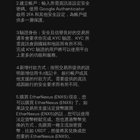
2.
建立帳戶：
輸入所需資訊並設定安全
密碼。使用
Google Authenticator
啟用 2FA
和其他安全設定，為帳戶提
供多一層保護。
3.
驗證身份：
安全且信譽良好的交易所
通常會要求你完成
KYC 驗證
。KYC 所
需資訊會因國籍和地區而有所不同。
完成 KYC 驗證的用戶將可以使用平台
上更多的功能和服務。
4.
新增付款方式：
按照交易所提供的說
明新增信用卡/借記卡、銀行帳戶或其
他支援的付款方式。需要提供的資訊
或因銀行的安全要求而有所不同。
5.
購買 EtherNexus (ENXS):
現在，您
可以購買 EtherNexus (ENXS) 了。如
果該交易所支援法定貨幣購買
EtherNexus (ENXS)的話，您可以使用
法定貨幣輕鬆完成。您也透過幣幣兌
換的方式，先購買一種主流加密貨
幣，比如
USDT
，然後將其兌換成您
想要的 EtherNexus (ENXS)。