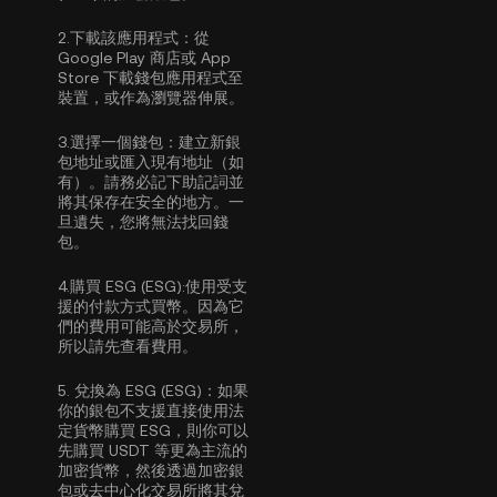
2.
下載該應用程式：
從
Google Play 商店或 App
Store 下載錢包應用程式至
裝置，或作為瀏覽器伸展。
3.
選擇一個錢包：
建立新銀
包地址或匯入現有地址（如
有）。請務必記下助記詞並
將其保存在安全的地方。一
旦遺失，您將無法找回錢
包。
4.
購買 ESG (ESG):
使用受支
援的付款方式買幣。因為它
們的費用可能高於交易所，
所以請先查看費用。
5.
兌換為 ESG (ESG)：
如果
你的銀包不支援直接使用法
定貨幣購買 ESG，則你可以
先購買 USDT 等更為主流的
加密貨幣，然後透過加密銀
包或去中心化交易所將其兌