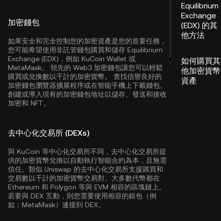
Equilibrium
Exchange
加密錢包
(EDX) 的其
他方法
如果安全和完全控制您的加密資產是您的首要任務，
您可能希望使用非託管錢包購買和儲存 Equilibrium
Exchange (EDX)，例如
KuCoin Wallet
或
如何購買其
MetaMask。 領先的 Web3 加密錢包讓您可以輕鬆
他加密貨幣
購買或兌換數以千計的加密貨幣。 查找信譽良好的
資產
加密錢包瀏覽器擴展程序或在智能手機上下載錢包。
創建或導入現有的加密錢包地址以儲存、發送和接收
加密和 NFT。
去中心化交易所 (DEXs)
與 KuCoin 等中心化交易所不同，去中心化交易所提
供的加密貨幣兌換以自動執行智能合約為本，且無需
信任。類似 Uniswap 的去中心化交易所支援購買和
交易數以千計的加密貨幣交易對。大多數代幣都在
Ethereum
和
Polygon
等與 EVM 相容的區塊鏈上。
若要與 DEX 互動，則您需要使用相容的銀包（例
如：MetaMask）連接到 DEX。