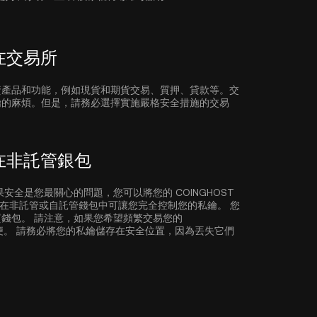
存在交易所
資產品和功能，例如現貨和期貨交易、質押、貸款等。交
鑰的麻煩。但是，請務必選擇實施嚴格安全措施的交易
存放在非託管銀包
全是您最關心的問題，您可以將您的 COINGHOST
O) 儲存在非託管或自託管錢包中可讓您完全控制您的私鑰。 您
質錢包。 請注意，如果您希望頻繁交易您的
不太方便。 請務必將您的私鑰儲存在安全位置，因為丟失它們