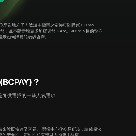
密貨幣？你來對地方了！透過本指南探索你可以購買 BCPAY
 種加密貨幣，並不斷新增更多加密貨幣 Gem。KuCoin 目前暫不
南向你展示如何購買該數碼資產。
(BCPAY)？
)。以下是可供選擇的一些人氣選項：
 對於初學者來說既快速又容易。 選擇中心化交易所時，請確保它
易所具有可靠的安全性、流動性和有競爭力的費用結構。