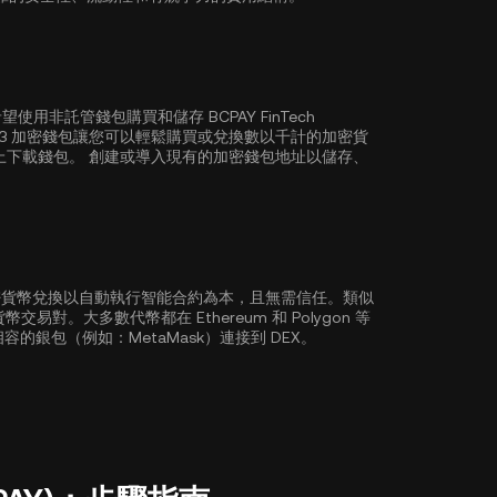
非託管錢包購買和儲存 BCPAY FinTech
 Web3 加密錢包讓您可以輕鬆購買或兌換數以千計的加密貨
上下載錢包。 創建或導入現有的加密錢包地址以儲存、
加密貨幣兌換以自動執行智能合約為本，且無需信任。類似
密貨幣交易對。大多數代幣都在
Ethereum
和
Polygon
等
容的銀包（例如：MetaMask）連接到 DEX。