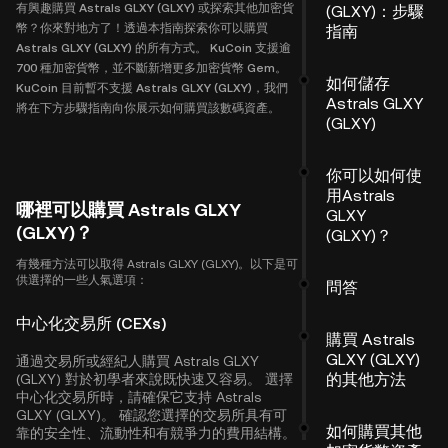
有興趣購買 Astrals GLXY (GLXY) 或探索其他加密貨
(GLXY)：步驟
幣？你來對地方了！透過本指南探索你可以購買
指南
Astrals GLXY (GLXY) 的所有方式。 KuCoin 支援逾
700 種加密貨幣，並不斷新增更多加密貨幣 Gem。
如何儲存
KuCoin 目前暫不支援 Astrals GLXY (GLXY)，我們
Astrals GLXY
將在下方步驟指南向你展示如何購買該數碼資產。
(GLXY)
你可以如何使
用Astrals
哪裡可以購買 Astrals GLXY
GLXY
(GLXY)？
(GLXY)？
有幾種方法可以取得 Astrals GLXY (GLXY)。以下是可
供選擇的一些人氣選項：
問答
中心化交易所 (CEXs)
購買 Astrals
GLXY (GLXY)
通過交易所或經紀人購買 Astrals GLXY
的其他方法
(GLXY) 對於初學者來說既快速又容易。 選擇
中心化交易所時，請確保它支持 Astrals
GLXY (GLXY)。 確認您選擇的交易所具有可
如何購買其他
靠的安全性、流動性和有競爭力的費用結構。