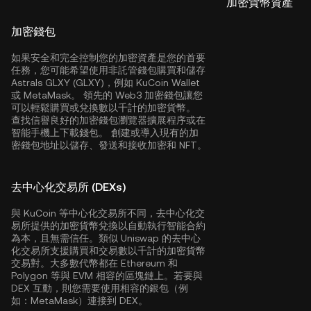
加密貨幣資產
加密錢包
如果安全和完全控制您的加密資產是您的首要
任務，您可能希望使用非託管錢包購買和儲存
Astrals GLXY (GLXY)，例如
KuCoin Wallet
或 MetaMask。 領先的 Web3 加密錢包讓您
可以輕鬆購買或兌換數以千計的加密貨幣。
查找信譽良好的加密錢包瀏覽器擴展程序或在
智能手機上下載錢包。 創建或導入現有的加
密錢包地址以儲存、發送和接收加密和 NFT。
去中心化交易所 (DEXs)
與 KuCoin 等中心化交易所不同，去中心化交
易所提供的加密貨幣兌換以自動執行智能合約
為本，且無需信任。類似 Uniswap 的去中心
化交易所支援購買和交易數以千計的加密貨幣
交易對。大多數代幣都在
Ethereum
和
Polygon
等與 EVM 相容的區塊鏈上。若要與
DEX 互動，則您需要使用相容的銀包（例
如：MetaMask）連接到 DEX。