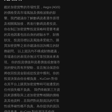
鑑於加密貨幣的市場性質，Aegis (AGS)
的價格受高市場風險及價格波動的影
響。我們建議你了解數碼資產運作原理
及相關風險後，再進行數碼資產投資。
你在制訂加密貨幣投資策略時需要考慮
的其他因素包括自身的經驗水平、財務
狀況、投資目標以及風險承受能力。購
買加密貨幣之前亦建議你諮詢獨立的財
務顧問。 以上資訊均不構成財務建議，
市場過往的表現亦無法可靠預測未來表
現。 你的投資價值和資產價值或會隨市
況的變化而有所變動，並且無法保證你
將收回投資金額或從投資中獲利。你的
投資決策由你全權負責，KuCoin 對你
在其平台上購買加密貨幣時可能遭受的
任何損失概不負責。 我們倚賴第三方資
訊來源獲取與上述加密貨幣相關的價格
及其他資料，且我們對此類資訊的可靠
性或準確性概不負責。為你提供的資訊
僅供參考，KuCoin 對此資訊不作保