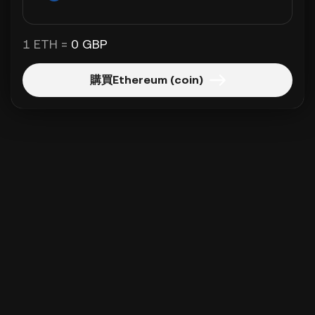
1 ETH =
0 GBP
購買Ethereum (coin)