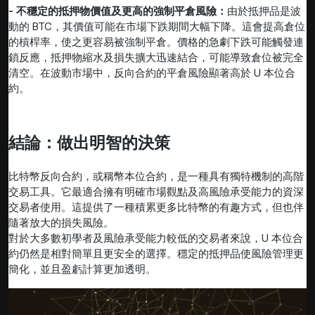
- 不穩定的抵押物價值及更高的強制平倉風險：
由於抵押品是波
動的 BTC，其價值可能在市場下跌期間大幅下降。這會提高倉位
的槓桿率，使之更容易被強制平倉。價格的急劇下跌可能觸發連
鎖反應，抵押物縮水及損失擴大迅速結合，可能導致倉位被完全
清空。在波動市場中，反向合約的平倉風險顯著高於 U 本位合
約。
結論：做出明智的決策
比特幣反向合約，或稱幣本位合約，是一種具有獨特機制的高階
交易工具。它最適合擁有明確市場觀點及高風險承受能力的資深
交易者使用。這提供了一種積累更多比特幣的有趣方式，但也伴
隨著放大的損失風險。
對於大多數初學者及風險承受能力較低的交易者來說，U 本位合
約仍然是相對簡單且更安全的選擇。穩定的抵押品使風險管理更
簡化，並且盈虧計算更加透明。