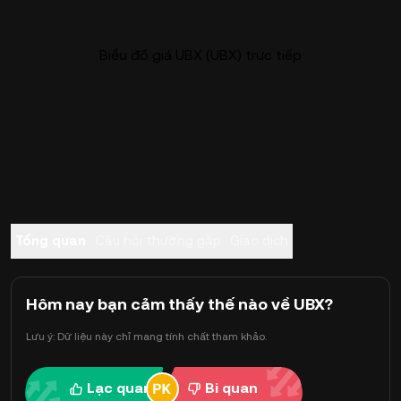
Biểu đồ giá UBX (UBX) trực tiếp
Tổng quan
Câu hỏi thường gặp
Giao dịch
Hôm nay bạn cảm thấy thế nào về UBX?
Lưu ý: Dữ liệu này chỉ mang tính chất tham khảo.
Lạc quan
Bi quan