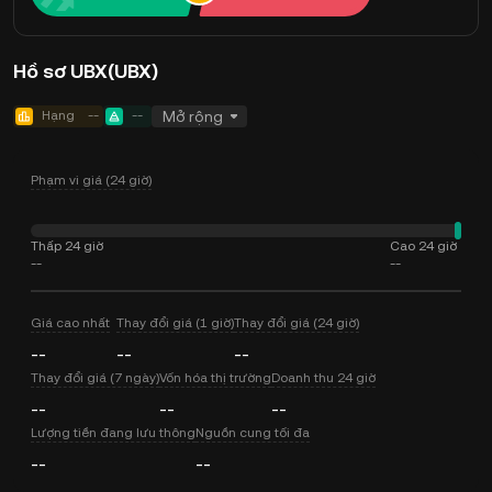
Hồ sơ UBX(UBX)
Hạng
--
--
Mở rộng
Phạm vi giá (24 giờ)
Thấp 24 giờ
Cao 24 giờ
--
--
Giá cao nhất
Thay đổi giá (1 giờ)
Thay đổi giá (24 giờ)
--
--
--
Thay đổi giá (7 ngày)
Vốn hóa thị trường
Doanh thu 24 giờ
--
--
--
Lượng tiền đang lưu thông
Nguồn cung tối đa
--
--