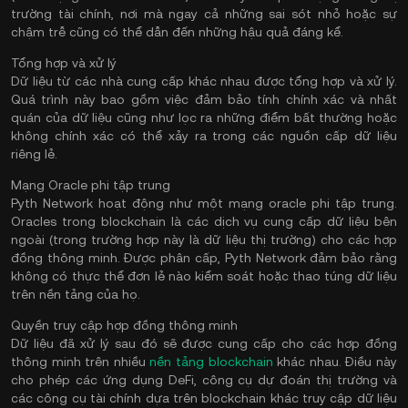
trường tài chính, nơi mà ngay cả những sai sót nhỏ hoặc sự
chậm trễ cũng có thể dẫn đến những hậu quả đáng kể.
Tổng hợp và xử lý
Dữ liệu từ các nhà cung cấp khác nhau được tổng hợp và xử lý.
Quá trình này bao gồm việc đảm bảo tính chính xác và nhất
quán của dữ liệu cũng như lọc ra những điểm bất thường hoặc
không chính xác có thể xảy ra trong các nguồn cấp dữ liệu
riêng lẻ.
Mạng Oracle phi tập trung
Pyth Network hoạt động như một mạng oracle phi tập trung.
Oracles trong blockchain là các dịch vụ cung cấp dữ liệu bên
ngoài (trong trường hợp này là dữ liệu thị trường) cho các hợp
đồng thông minh. Được phân cấp, Pyth Network đảm bảo rằng
không có thực thể đơn lẻ nào kiểm soát hoặc thao túng dữ liệu
trên nền tảng của họ.
Quyền truy cập hợp đồng thông minh
Dữ liệu đã xử lý sau đó sẽ được cung cấp cho các hợp đồng
thông minh trên nhiều
nền tảng blockchain
khác nhau. Điều này
cho phép các ứng dụng DeFi, công cụ dự đoán thị trường và
các công cụ tài chính dựa trên blockchain khác truy cập dữ liệu