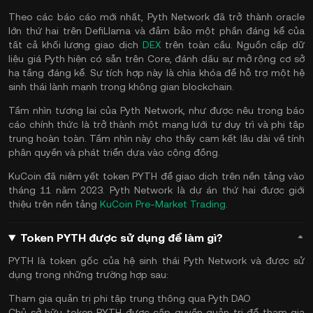
Theo các báo cáo mới nhất, Pyth Network đã trở thành oracle
lớn thứ hai trên DefiLlama và đảm bảo một phần đáng kể của
tất cả khối lượng giao dịch
DEX
trên toàn cầu. Nguồn cấp dữ
liệu giá Pyth hiện có sẵn trên Core, đánh dấu sự mở rộng cơ sở
hạ tầng đáng kể. Sự tích hợp này là chìa khóa để hỗ trợ một hệ
sinh thái lành mạnh trong không gian blockchain.
Tầm nhìn tương lai của Pyth Network, như được nêu trong báo
cáo chính thức là trở thành một mạng lưới tự duy trì và phi tập
trung hoàn toàn. Tầm nhìn này cho thấy cam kết lâu dài về tính
phân quyền và phát triển dựa vào cộng đồng.
KuCoin đã niêm yết token PYTH để giao dịch trên nền tảng vào
tháng 11 năm 2023. Pyth Network là dự án thứ hai được giới
thiệu trên nền tảng
KuCoin Pre-Market Trading
.
Token PYTH được sử dụng để làm gì?
PYTH là token gốc của hệ sinh thái Pyth Network và được sử
dụng trong những trường hợp sau:
Tham gia quản trị phi tập trung thông qua Pyth DAO
Chủ sở hữu token PYTH được cấp quyền quản trị để tham gia