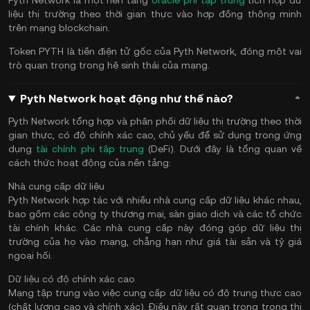
Pyth Network là một nền tảng
oracle phi tập trung
tích hợp dữ
liệu thị trường theo thời gian thực vào hợp đồng thông minh
trên mạng blockchain.
Token PYTH là tiền điện tử gốc của Pyth Network, đóng một vai
trò quan trọng trong hệ sinh thái của mạng.
Pyth Network hoạt động như thế nào?
Pyth Network tổng hợp và phân phối dữ liệu thị trường theo thời
gian thực, có độ chính xác cao, chủ yếu để sử dụng trong ứng
dụng
tài chính phi tập trung
(DeFi). Dưới đây là tổng quan về
cách thức hoạt động của nền tảng:
Nhà cung cấp dữ liệu
Pyth Network hợp tác với nhiều nhà cung cấp dữ liệu khác nhau,
bao gồm các công ty thương mại, sàn giao dịch và các tổ chức
tài chính khác. Các nhà cung cấp này đóng góp dữ liệu thị
trường của họ vào mạng, chẳng hạn như giá tài sản và tỷ giá
ngoại hối.
Dữ liệu có độ chính xác cao
Mạng tập trung vào việc cung cấp dữ liệu có độ trung thực cao
(chất lượng cao và chính xác). Điều này rất quan trọng trong thị