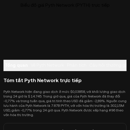
Biểu đồ giá Pyth Network (PYTH) trực tiếp
Tổng quan
Về Pyth Network
Phân tích
Câu hỏi thường gặ
Tóm tắt Pyth Network trực tiếp
Pyth Network hiện đang giao dịch ở mức $0,03858, với khối lượng giao dịch
trong 24 giờ là $ 14.745. Trong giờ qua, giá của Pyth Network đã thay đổi
-0,77% và trong tuần qua, giá trị tính theo USD đã giảm -2,89%. Nguồn cung
lưu hành của Pyth Network là 7.87B PYTH, với vốn hóa thị trường là 302,15M
USD, giảm -0,77% trong 24 giờ qua. Pyth Network được xếp hạng #96 theo
vốn hóa thị trường.