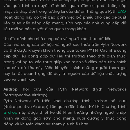
vào quá trình ra quyết định liên quan đến sự phát triển, cập
nhật và thay đổi trong tương lai của dự án thông qua Pyth
DAO
.
Hoạt động này có thể bao gồm việc bỏ phiếu cho các đề xuất
liên quan đến nâng cấp mạng, tích hợp các nhà cung cấp dữ
liệu mới và các quyết định quan trọng khác.
Ưu đãi dành cho nhà cung cấp và người xác thực dữ liệu
Các nhà cung cấp dữ liệu và người xác thực trên Pyth Network
có thể được khuyến khích thông qua token PYTH. Các nhà cung
cấp dữ liệu đóng góp dữ liệu thị trường theo thời gian thực,
trong khi người xác thực giúp xác minh và đảm bảo tính chính
xác của dữ liệu này. Việc khuyến khích những người tham gia
này là rất quan trọng để duy trì nguồn cấp dữ liệu chất lượng
cao và chính xác.
Airdrop hồi cứu của Pyth Network (Pyth Network’s
Retrospective Airdrop)
Pyth Network đã triển khai chương trình airdrop hồi cứu
(Retrospective Airdrop) liên quan đến token PYTH. Chương trình
airdrop
này được thiết kế để khen thưởng những người chấp
nhận và đóng góp sớm cho mạng, nuôi dưỡng ý thức cộng
đồng và khuyến khích sự tham gia nhiều hơn.