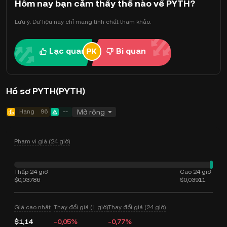
Hôm nay bạn cảm thấy thế nào về PYTH?
Lưu ý: Dữ liệu này chỉ mang tính chất tham khảo.
Lạc quan
Bi quan
Hồ sơ PYTH(PYTH)
Hạng
96
--
Mở rộng
Phạm vi giá (24 giờ)
Thấp 24 giờ
Cao 24 giờ
$0,03786
$0,03911
Giá cao nhất
Thay đổi giá (1 giờ)
Thay đổi giá (24 giờ)
$1,14
-0,05%
-0,77%