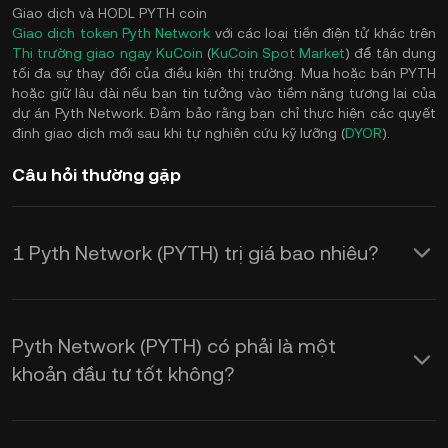
Giao dịch và HODL PYTH coin
Giao dịch token Pyth Network
với các loại tiền điện tử khác trên
Thị trường giao ngay KuCoin
(
KuCoin Spot Market
) để tận dụng
tối đa sự thay đổi của điều kiện thị trường. Mua hoặc bán PYTH
hoặc giữ lâu dài nếu bạn tin tưởng vào tiềm năng tương lai của
dự án Pyth Network. Đảm bảo rằng bạn chỉ thực hiện các quyết
định giao dịch mới sau khi tự nghiên cứu kỹ lưỡng (
DYOR
).
Câu hỏi thường gặp
1 Pyth Network (PYTH) trị giá bao nhiêu?
KuCoin cung cấp thông tin cập nhật về
giá USD theo thời gian thực cho Pyth
Pyth Network (PYTH) có phải là một
Network (PYTH). Giá Pyth Network
khoản đầu tư tốt không?
chịu ảnh hưởng bởi cung và cầu, cũng
Dưới đây là một số lý do giúp bạn có
như tâm lý thị trường. Sử dụng Máy tính