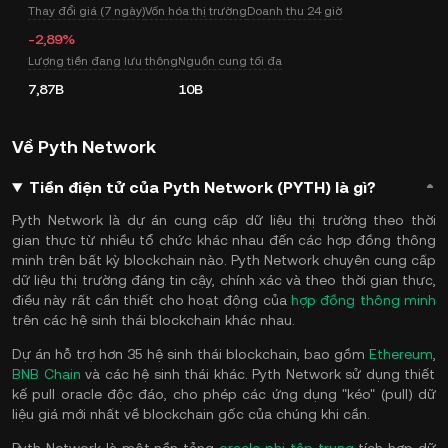
Thay đổi giá (7 ngày)
Vốn hóa thị trường
Doanh thu 24 giờ
-2,89%
Lượng tiền đang lưu thông
Nguồn cung tối đa
7,87B
10B
Về Pyth Network
Tiền điện tử của Pyth Network (PYTH) là gì?
Pyth Network là dự án cung cấp dữ liệu thị trường theo thời
gian thực từ nhiều tổ chức khác nhau đến các hợp đồng thông
minh trên bất kỳ blockchain nào. Pyth Network chuyên cung cấp
dữ liệu thị trường đáng tin cậy, chính xác và theo thời gian thực,
điều này rất cần thiết cho hoạt động của
hợp đồng thông minh
trên các hệ sinh thái blockchain khác nhau.
Dự án hỗ trợ hơn 35 hệ sinh thái blockchain, bao gồm
Ethereum
,
BNB Chain
và các hệ sinh thái khác. Pyth Network sử dụng thiết
kế pull oracle độc ​​đáo, cho phép các ứng dụng "kéo" (pull) dữ
liệu giá mới nhất về blockchain gốc của chúng khi cần.