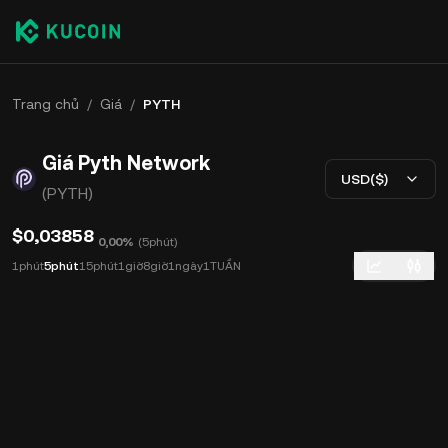
Trang chủ
/
Giá
/
PYTH
Giá Pyth Network
USD($)
(PYTH)
$0,03858
0,00%
(
5phút
)
1phút
5phút
15phút
1giờ
8giờ
1ngày
1TUẦN