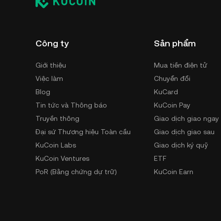
Công ty
Sản phẩm
Giới thiệu
Mua tiền điện tử
Việc làm
Chuyển đổi
Blog
KuCard
Tin tức và Thông báo
KuCoin Pay
Truyền thông
Giao dịch giao ngay
Đại sứ Thương hiệu Toàn cầu
Giao dịch giao sau
KuCoin Labs
Giao dịch ký quỹ
KuCoin Ventures
ETF
PoR (Bằng chứng dự trữ)
KuCoin Earn
An toàn
Bot giao dịch
Điều khoản sử dụng
Giới thiệu
Chính sách quyền riêng tư
GemSPACE