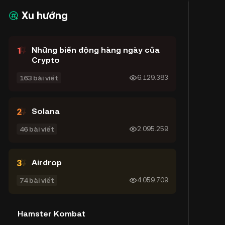
Xu hướng
Những biến động hàng ngày của
Crypto
163 bài viết
6.129.383
Solana
46 bài viết
2.095.259
Airdrop
74 bài viết
4.059.709
Hamster Kombat