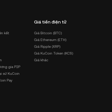
Giá tiền điện tử
ên kết
Giá Bitcoin (BTC)
Giá Ethereum (ETH)
Giá Ripple (XRP)
Giá KuCoin Token (KCS)
n
Giá khác
ương gia P2P
ại sứ KuCoin
oin Pay