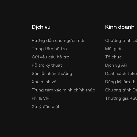
Dịch vụ
Kinh doanh
Hướng dẫn cho người mới
Chương trình Li
Trung tâm hỗ trợ
Môi giới
Gửi yêu cầu hỗ trợ
Tổ chức
Hỗ trợ kỹ thuật
Dịch vụ API
Săn lỗi nhận thưởng
Danh sách toke
Xác minh vé
Đăng ký làm th
Trung tâm xác minh chính thức
Chương trình Đ
Phí & VIP
Thương gia KuC
Xử lý đặc biệt
Hủy niêm yết
Sơ đồ trang web