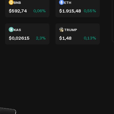
BNB
ETH
$592,74
$1.915,48
0,06%
0,55%
KAS
TRUMP
$0,02615
$1,48
2,3%
0,13%