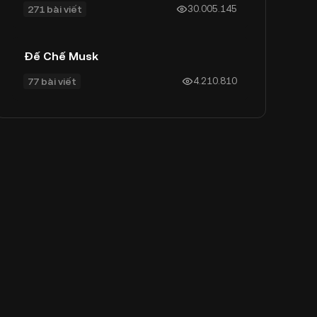
271 bài viết
30.005.145
Đế Chế Musk
77 bài viết
4.210.810