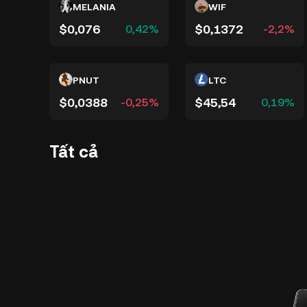
MELANIA
WIF
$0,076
$0,1372
0,42%
-2,2%
PNUT
LTC
$0,0388
$45,54
-0,25%
0,19%
Tất cả