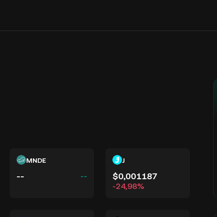
MNDE
J
--
$0,001187
--
-24,98%