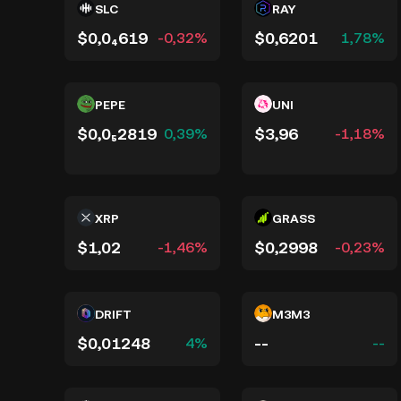
SLC
RAY
$0,0₄619
$0,6201
-0,32%
1,78%
PEPE
UNI
$0,0₅2819
$3,96
0,39%
-1,18%
XRP
GRASS
$1,02
$0,2998
-1,46%
-0,23%
DRIFT
M3M3
$0,01248
--
4%
--