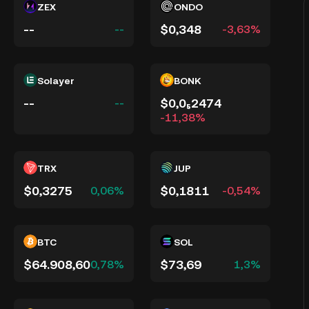
ZEX
ONDO
--
$0,348
--
-3,63%
Solayer
BONK
--
$0,0₅2474
--
-11,38%
TRX
JUP
$0,3275
$0,1811
0,06%
-0,54%
BTC
SOL
$64.908,60
$73,69
0,78%
1,3%