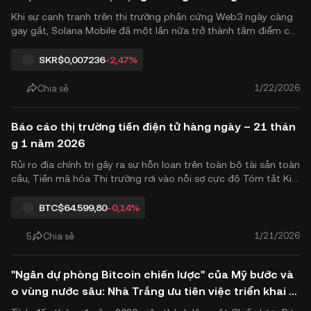
o Ngày 21 Tháng 1
Khi sự cạnh tranh trên thị trường phần cứng Web3 ngày càng
gay gắt, Solana Mobile đã một lần nữa trở thành tâm điểm củ
a ngành công nghiệp tiền điện tử. Vào ngày 21 tháng 1 năm 20
26, Solana Mobile chính thức công bố việc phân phối token sin
SKR
$0,007236
-2,47%
h thái nội bộ của mình, SKR (Người tìm kiếm), vào ví của ngư.
1/22/2026
Chia sẻ
Báo cáo thị trường tiền điện tử hàng ngày – 21 thán
g 1 năm 2026
Rủi ro địa chính trị gây ra sự hỗn loạn trên toàn bộ tài sản toàn
cầu, Tiền mã hóa Thị trường rơi vào nỗi sợ cực độ Tóm tắt Kin
h tế vĩ mô: Căng thẳng địa chính trị xung quanh Greenland gia
tăng, với Đan Mạch dự định bán trái phiếu kho bạc Mỹ, trong k
BTC
$64.599,80
-0,14%
hi lo ngại ngày càng tăng về triển vọng tài khó.
1/21/2026
5
Chia sẻ
"Ngân dự phòng Bitcoin chiến lược" của Mỹ bước và
o vùng nước sâu: Nhà Trắng ưu tiên việc triển khai v
à tích hợp bảng cân đối kế toán