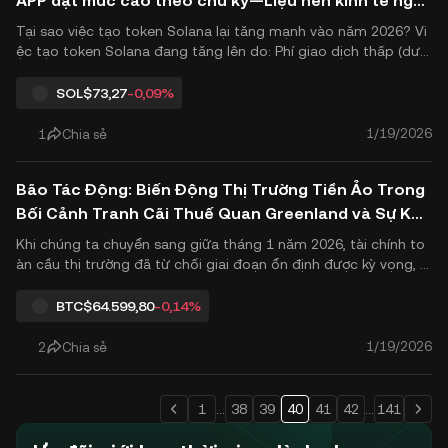
APP đạt mức cao theo chu kỳ—Liệu nền kinh tế ngư
ời sáng tạo có thể định hình lại thị trường?
Tại sao việc tạo token Solana lại tăng mạnh vào năm 2026? Vi
ệc tạo token Solana đang tăng lên do: Phí giao dịch thấp (dưới
mức trung vị $0,002) Các mô hình bản quyền tập trung vào ng
ười tạo trên Bags APP Đầu cơ token meme AI Liquidity bán lẻ đ
SOL
$73,27
-0,09%
ang quay trở lại các launchpad như Pump.fun T..
1/19/2026
1
Chia sẻ
Bão Tác Động: Biến Động Thị Trường Tiền Ảo Trong
Bối Cảnh Tranh Cãi Thuế Quan Greenland và Sự Khô
ng Chắc Chắn Về Lãnh Đạo Cục Dự Trữ Liên Bang
Khi chúng ta chuyển sang giữa tháng 1 năm 2026, tài chính to
àn cầu thị trường đã từ chối giai đoạn ổn định được kỳ vọng, t
hay vào đó là rơi vào tình trạng hỗn loạn do một loạt những th
ay đổi địa chính trị và biến động chính sách tiền tệ. Được thúc
BTC
$64.599,80
-0,14%
đẩy bởi căng thẳng thương mại giữa Hoa Kỳ và châu Â.
1/19/2026
2
Chia sẻ
1
...
38
39
40
41
42
...
141