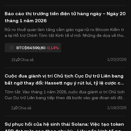
ới tokenomics của mình: Bắt đầu từ ngày 1 tháng 2 năm .
Báo cáo thị trường tiền điện tử hàng ngày – Ngày 20
tháng 1 năm 2026
Rủi ro thuế quan làm tăng cảm giác ngại rủi ro Bitcoin Kiểm tr
a lại Hỗ trợ Chính Tóm tắt Kinh tế vĩ mô: Những đe dọa về thuế
quan tiếp tục ảnh hưởng đến thị trường, gây thiệt hại nghiêm t
rọng cho cổ phiếu châu Âu. Dù cổ phiếu Mỹ thị trường đã đón
BTC
$64.599,80
-0,14%
g cửa, hợp đồng tương lai chỉ số giao dịch ở mức t..
1/20/2026
15
Chia sẻ
Cuộc đua giành vị trí Chủ tịch Cục Dự trữ Liên bang
bất ngờ thay đổi: Hassett ngụ ý rút lui, tỷ lệ cược của
Warsh tăng vọt—Điều này có ý nghĩa gì đối với người
Tóm tắt: Vào tháng 1 năm 2026, cuộc đua giành vị trí Chủ tịch
dùng tiền điện tử
Cục Dự trữ Liên bang tiếp theo đã bước vào giai đoạn sôi độn
g nhất. Khi ứng cử viên hàng đầu Kevin Hassett ngụ ý ở lại Nhà
1/19/2026
2
Chia sẻ
Trắng với vai trò cố vấn kinh tế hàng đầu, khả năng cựu Thống
đốc Fed Kevin Warsh đảm nhiệm vị trí này đã tăng lên.
Sự phục hồi của hệ sinh thái Solana: Việc tạo token