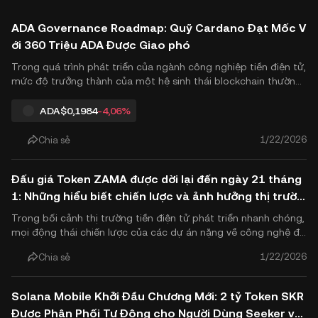
ADA Governance Roadmap: Quỹ Cardano Đạt Mốc V
ới 360 Triệu ADA Được Giao phó
Trong quá trình phát triển của ngành công nghiệp tiền điện tử,
mức độ trưởng thành của một hệ sinh thái blockchain thường
được đo lường bằng mức độ phi tập trung của mô hình quản t
rị của nó. Gần đây, Cardano Nền tảng đã công bố hoàn thành t
ADA
$0,1984
-4,06%
hành công cột mốc quan trọng đầu tiên trên lộ trình quản tr.
1/22/2026
Chia sẻ
Đấu giá Token ZAMA được dời lại đến ngày 21 tháng
1: Những hiểu biết chiến lược và ảnh hưởng thị trườn
g cho người tiên phong FHE
Trong bối cảnh thị trường tiền điện tử phát triển nhanh chóng,
mọi động thái chiến lược của các dự án nặng về công nghệ đề
u thu hút sự giám sát chặt chẽ từ cộng đồng. Zama, một nhà l
1/22/2026
Chia sẻ
ãnh đạo trong lĩnh vực Mã hóa Đồng hình Toàn phần (Fully Ho
momorphic Encryption - FHE), gần đây đã công bố rằng công .
Solana Mobile Khởi Đầu Chương Mới: 2 tỷ Token SKR
Được Phân Phối Tự Động cho Người Dùng Seeker và