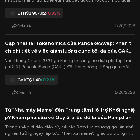
m 2026, mạng lưới Ethereum đã đạt được một cột mốc quan t
rọng cho thấy sự thống trị ngày càng tăng của nó trong nền ki
nh tế số. Theo dữ liệu on-chain gần đây, khối lượng giao dịch h
ETH
$1.907,92
-0,33%
àng ngày của Ethereum đã đạt tới mức kỷ lục cao 2,89 tr.
1/20/2026
Chia sẻ
Cập nhật lại Tokenomics của PancakeSwap: Phân tí
ch chi tiết về việc giảm lượng cung tối đa của CAKE
xuống 400 triệu
Vào tháng 1 năm 2026, gã khổng lồ sàn giao dịch phi tập trun
g (DEX) PancakeSwap (CAKE) đã thành công thông qua một s
ửa đổi lớn khác cho token của nó mô hình kinh tế thông qua m
ột cuộc bỏ phiếu cộng đồng. Theo đề xuất mới nhất (IIP-2026
CAKE
$1,40
+0,21%
-01), lượng cung tối đa (mức trần cố định) của CAKE đã chính
thứ.
1/20/2026
Chia sẻ
Từ "Nhà máy Meme" đến Trung tâm Hỗ trợ Khởi nghiệ
p? Khám phá sâu về Quỹ 3 triệu đô la của Pump.fun
Trong thế giới tiền điện tử, cái tên Bơm.fun thường gợi lên nhữ
ng liên tưởng ngay lập tức: "Tiền xu meme", "giàu có trong một
đêm", hoặc "biến động cực đoan". Tuy nhiên, vào tháng 1 năm