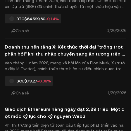
Tính đến tháng 1 năm 2026, việc thành lập một Chiến lược Bitc
oin Dự trữ (SBR) đã chính thức chuyển từ một khẩu hiệu vận đ
ộng thành một ưu tiên chính sách hàng đầu của chính quyền
Mỹ. Sau khi ký sắc lệnh hành pháp 14233, chính phủ liên bang đ
BTC
$64.599,80
-0,14%
ang đi xa hơn cả lời nói để xây dựng một khung khổ chính t.
1/20/2026
Chia sẻ
Doanh thu nền tảng X: Kết thúc thời đại "trồng trọt
phản hồi" khi thu nhập chuyển sang ấn tượng trên d
òng thời gian chính
Vào tháng 1 năm 2026, mạng xã hội lớn của Elon Musk, X (trướ
c đây là Twitter), chính thức thực hiện sự điều chỉnh quan trọn
g nhất đối với chương trình Chia sẻ Doanh thu Quảng cáo kể t
ừ khi ra đời. Được xác nhận bởi Giám đốc Sản phẩm của X và S
SOL
$73,27
-0,09%
olana nhà cố vấn hệ sinh thái, Nikita Bier, các quy định.
1/20/2026
Chia sẻ
Giao dịch Ethereum hàng ngày đạt 2,89 triệu: Một c
ột mốc kỷ lục cho kỷ nguyên Web3
Khi thị trường tiền điện tử toàn cầu tiếp tục phát triển vào nă