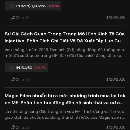
2026, nền tảng này - nền tảng từng nằm ở trung tâm của Sola
PUMP
$0,00228
-3,83%
na cơn sốt bán lẻ - công bố một bước chuyển chiến lược.
1/20/2026
Chia sẻ
Sự Cải Cách Quan Trọng Trong Mô Hình Kinh Tế Của
Injective: Phân Tích Chi Tiết Về Đề Xuất "Áp Lực Cun
g" INJ 2026
Vào tháng 1 năm 2026, Đơn ánh (INJ) cộng đồng đã thông qua
một đề xuất quan trọng (IIP-617) để điều chỉnh đáng kể token
omics của nó với tỷ lệ áp đảo là 99,89% cổ phần tỷ lệ hỗ trợ. K
hởi động này, được cộng đồng gọi là "Căng thẳng Cung", đánh
INJ
$4,50
-2,91%
dấu bước chuyển chính thức của Injective sang giai đoạn g.
1/20/2026
Chia sẻ
Magic Eden chuẩn bị ra mắt chương trình mua lại tok
en ME: Phân tích tác động đến hệ sinh thái và cơ ch
ế sinh lời
Là nền tảng hàng đầu trong lĩnh vực NFT thị trường và lĩnh vực
giao dịch đa chuỗi, các động thái chiến lược của Magic Eden lu
ôn thu hút sự chú ý của các tiền ảo cộng đồng. Gần đây, Magi
1/20/2026
Chia sẻ
c Eden chính thức công bố một sự điều chỉnh quan trọng đối v