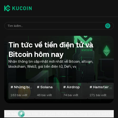
Tin tức về tiền điện tử và
Bitcoin hôm nay
Nhận thông tin cập nhật mới nhất về Bitcoin, altcoin,
blockchain, Web3, giá tiền điện tử, DeFi, v.v.
# Những biến động hàng ngày của Crypto
# Solana
# Airdrop
# Hamster Kombat
163 bài viết
46 bài viết
74 bài viết
271 bài viết
7
Tin tức
Tin tức 24 giờ
AI Nhật Báo
Thông tin chi tiết
Xu h