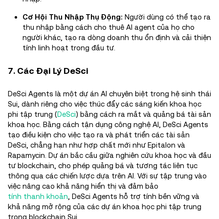
Cơ Hội Thu Nhập Thụ Động:
Người dùng có thể tạo ra
thu nhập bằng cách cho thuê AI agent của họ cho
người khác, tạo ra dòng doanh thu ổn định và cải thiện
tính linh hoạt trong đầu tư.
7. Các Đại Lý DeSci
DeSci Agents là một dự án AI chuyên biệt trong hệ sinh thái
Sui, dành riêng cho việc thúc đẩy các sáng kiến khoa học
phi tập trung (
DeSci
) bằng cách ra mắt và quảng bá tài sản
khoa học. Bằng cách tận dụng công nghệ AI, DeSci Agents
tạo điều kiện cho việc tạo ra và phát triển các tài sản
DeSci, chẳng hạn như hợp chất mới như Epitalon và
Rapamycin. Dự án bắc cầu giữa nghiên cứu khoa học và đầu
tư blockchain, cho phép quảng bá và tương tác liên tục
thông qua các chiến lược dựa trên AI. Với sự tập trung vào
việc nâng cao khả năng hiển thị và đảm bảo
tính thanh khoản
, DeSci Agents hỗ trợ tính bền vững và
khả năng mở rộng của các dự án khoa học phi tập trung
trong blockchain Sui.