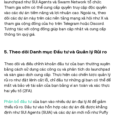
launchpad như SUI Agents và Swarm Network tổ chức.
Tham gia sớm có thể cung cấp quyền truy cập độc quyền
vào các dự án tiềm năng và lợi nhuận cao. Ngoài ra, theo
dõi các dự án này trên các nền tảng mạng xã hội như X và
tham gia cộng đồng của họ trên Telegram hoặc Discord.
Tương tác với cộng đồng giúp bạn cập nhật và cung cấp
thông tin quý giá.
5. Theo dõi Danh mục Đầu tư và Quản lý Rủi ro
Theo dõi và điều chỉnh khoản đầu tư của bạn thường xuyên
bằng cách sử dụng các công cụ và phân tích do launchpad
và sàn giao dịch cung cấp. Thực hiện các chiến lược quản lý
rủi ro như đặt lệnh cắt lỗ, chỉ đầu tư những gì bạn có thể để
mất và bảo vệ tài sản của bạn bằng ví an toàn và xác thực
hai yếu tố (2FA).
Phân bổ đầu tư
của bạn vào nhiều dự án đại lý AI để giảm
thiểu rủi ro. Đầu tư vào hỗn hợp các dự án đã được khẳng
định như SUI Agents (SUIA) và các dự án mới nổi như Puffy