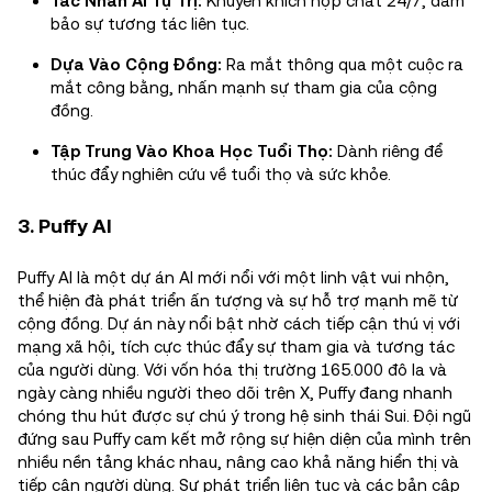
Tác Nhân AI Tự Trị:
Khuyến khích hợp chất 24/7, đảm
bảo sự tương tác liên tục.
Dựa Vào Cộng Đồng:
Ra mắt thông qua một cuộc ra
mắt công bằng, nhấn mạnh sự tham gia của cộng
đồng.
Tập Trung Vào Khoa Học Tuổi Thọ:
Dành riêng để
thúc đẩy nghiên cứu về tuổi thọ và sức khỏe.
3. Puffy AI
Puffy AI là một dự án AI mới nổi với một linh vật vui nhộn,
thể hiện đà phát triển ấn tượng và sự hỗ trợ mạnh mẽ từ
cộng đồng. Dự án này nổi bật nhờ cách tiếp cận thú vị với
mạng xã hội, tích cực thúc đẩy sự tham gia và tương tác
của người dùng. Với vốn hóa thị trường 165.000 đô la và
ngày càng nhiều người theo dõi trên X, Puffy đang nhanh
chóng thu hút được sự chú ý trong hệ sinh thái Sui. Đội ngũ
đứng sau Puffy cam kết mở rộng sự hiện diện của mình trên
nhiều nền tảng khác nhau, nâng cao khả năng hiển thị và
tiếp cận người dùng. Sự phát triển liên tục và các bản cập