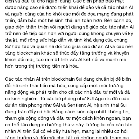
dịch và đầu tư cho người dùng. Các biện pháp bảo mật
được nâng cao sẽ được triển khai để bảo vệ cả tác nhân AI
và người dùng của họ khỏi các mối đe dọa mạng đang phát
triển, đảm bảo một hệ sinh thái an toàn hơn. Bên cạnh đó,
giao diện thân thiện với người dùng sẽ giúp các tác nhân AI
trở nên dễ tiếp cận hơn với người dùng không chuyên về kỹ
thuật, mở rộng sức hấp dẫn và tính khả dụng của chúng.
Sự hợp tác và quan hệ đối tác giữa các dự án AI và các nền
tảng blockchain khác sẽ thúc đẩy tăng trưởng và khuyến
khích đổi mới, tạo ra một lĩnh vực AI kết nối và mạnh mẽ
hơn trong thị trường tiền mã hóa.
Các tác nhân AI trên blockchain Sui đang chuẩn bị để biến
đổi hệ sinh thái tiền mã hóa, cung cấp một môi trường
năng động và phát triển cho cả các nhà đầu tư mới và đã
có kinh nghiệm. Từ các bệ phóng như SUI Agents đến các
dự án tiên phong như SAI và Sentient AI, hệ sinh thái Sui
đang tràn đầy cơ hội. Bằng cách luôn cập nhật thông tin,
tham gia cộng đồng và đầu tư một cách khôn ngoan, bạn
có thể tận dụng xu hướng thú vị này. Tương lai của các tác
nhân AI trên Sui có vẻ đầy hứa hẹn, mang lại nhiều cơ hội
tăng trưởng và đổi mới cho tất cả những người tham gia.