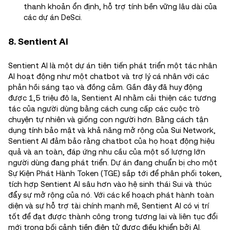
thanh khoản ổn định, hỗ trợ tính bền vững lâu dài của
các dự án DeSci.
8. Sentient AI
Sentient AI là một dự án tiên tiến phát triển một tác nhân
AI hoạt động như một chatbot và trợ lý cá nhân với các
phản hồi sáng tạo và đồng cảm. Gần đây đã huy động
được 1,5 triệu đô la, Sentient AI nhằm cải thiện các tương
tác của người dùng bằng cách cung cấp các cuộc trò
chuyện tự nhiên và giống con người hơn. Bằng cách tận
dụng tính bảo mật và khả năng mở rộng của Sui Network,
Sentient AI đảm bảo rằng chatbot của họ hoạt động hiệu
quả và an toàn, đáp ứng nhu cầu của một số lượng lớn
người dùng đang phát triển. Dự án đang chuẩn bị cho một
Sự Kiện Phát Hành Token (TGE) sắp tới để phân phối token,
tích hợp Sentient AI sâu hơn vào hệ sinh thái Sui và thúc
đẩy sự mở rộng của nó. Với các kế hoạch phát hành toàn
diện và sự hỗ trợ tài chính mạnh mẽ, Sentient AI có vị trí
tốt để đạt được thành công trong tương lai và liên tục đổi
mới trong bối cảnh tiền điện tử được điều khiển bởi AI.