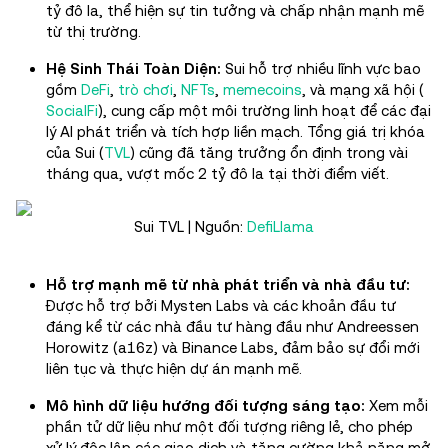
tỷ đô la, thể hiện sự tin tưởng và chấp nhận mạnh mẽ
từ thị trường.
Hệ Sinh Thái Toàn Diện:
Sui hỗ trợ nhiều lĩnh vực bao
gồm
DeFi
,
trò chơi
,
NFTs
,
memecoins
, và mạng xã hội (
SocialFi
), cung cấp một môi trường linh hoạt để các đại
lý AI phát triển và tích hợp liền mạch. Tổng giá trị khóa
của Sui (
TVL
) cũng đã tăng trưởng ổn định trong vài
tháng qua, vượt mốc 2 tỷ đô la tại thời điểm viết.
Sui TVL | Nguồn:
DefiLlama
Hỗ trợ mạnh mẽ từ nhà phát triển và nhà đầu tư:
Được hỗ trợ bởi Mysten Labs và các khoản đầu tư
đáng kể từ các nhà đầu tư hàng đầu như Andreessen
Horowitz (a16z) và Binance Labs, đảm bảo sự đổi mới
liên tục và thực hiện dự án mạnh mẽ.
Mô hình dữ liệu hướng đối tượng sáng tạo:
Xem mỗi
phần tử dữ liệu như một đối tượng riêng lẻ, cho phép
xử lý độc lập các giao dịch và tăng cường khả năng mở