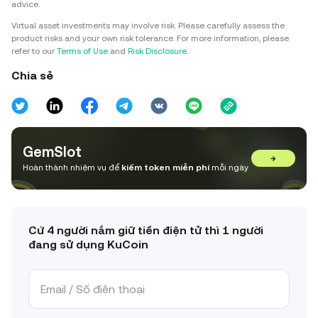
advice.
Virtual asset investments may involve risk. Please carefully assess the
product risks and your own risk tolerance. For more information, please
refer to our
Terms of Use
and
Risk Disclosure
.
Chia sẻ
GemSlot
→
Hoàn thành nhiệm vụ để
kiếm token miễn phí
mỗi ngày
Cứ 4 người nắm giữ tiền điện tử thì 1 người
đang sử dụng KuCoin