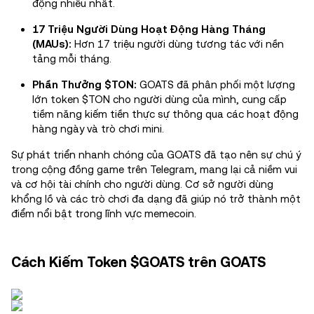
động nhiều nhất.
17 Triệu Người Dùng Hoạt Động Hàng Tháng
(MAUs):
Hơn 17 triệu người dùng tương tác với nền
tảng mỗi tháng.
Phần Thưởng $TON:
GOATS đã phân phối một lượng
lớn token $TON cho người dùng của mình, cung cấp
tiềm năng kiếm tiền thực sự thông qua các hoạt động
hàng ngày và trò chơi mini.
Sự phát triển nhanh chóng của GOATS đã tạo nên sự chú ý
trong cộng đồng game trên Telegram, mang lại cả niềm vui
và cơ hội tài chính cho người dùng. Cơ sở người dùng
khổng lồ và các trò chơi đa dạng đã giúp nó trở thành một
điểm nổi bật trong lĩnh vực memecoin.
Cách Kiếm Token $GOATS trên GOATS