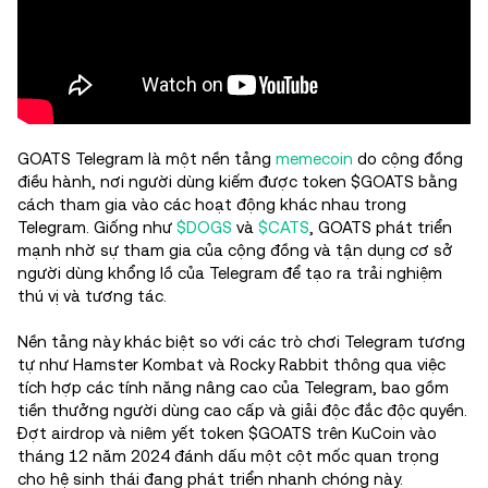
GOATS Telegram là một nền tảng
memecoin
do cộng đồng
điều hành, nơi người dùng kiếm được token $GOATS bằng
cách tham gia vào các hoạt động khác nhau trong
Telegram. Giống như
$DOGS
và
$CATS
, GOATS phát triển
mạnh nhờ sự tham gia của cộng đồng và tận dụng cơ sở
người dùng khổng lồ của Telegram để tạo ra trải nghiệm
thú vị và tương tác.
Nền tảng này khác biệt so với các trò chơi Telegram tương
tự như Hamster Kombat và Rocky Rabbit thông qua việc
tích hợp các tính năng nâng cao của Telegram, bao gồm
tiền thưởng người dùng cao cấp và giải độc đắc độc quyền.
Đợt airdrop và niêm yết token $GOATS trên KuCoin vào
tháng 12 năm 2024 đánh dấu một cột mốc quan trọng
cho hệ sinh thái đang phát triển nhanh chóng này.