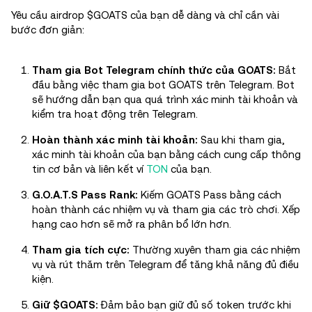
Yêu cầu airdrop $GOATS của bạn dễ dàng và chỉ cần vài
bước đơn giản:
Tham gia Bot Telegram chính thức của GOATS:
Bắt
đầu bằng việc tham gia bot GOATS trên Telegram. Bot
sẽ hướng dẫn bạn qua quá trình xác minh tài khoản và
kiểm tra hoạt động trên Telegram.
Hoàn thành xác minh tài khoản:
Sau khi tham gia,
xác minh tài khoản của bạn bằng cách cung cấp thông
tin cơ bản và liên kết ví
TON
của bạn.
G.O.A.T.S Pass Rank:
Kiếm GOATS Pass bằng cách
hoàn thành các nhiệm vụ và tham gia các trò chơi. Xếp
hạng cao hơn sẽ mở ra phân bổ lớn hơn.
Tham gia tích cực:
Thường xuyên tham gia các nhiệm
vụ và rút thăm trên Telegram để tăng khả năng đủ điều
kiện.
Giữ $GOATS:
Đảm bảo bạn giữ đủ số token trước khi