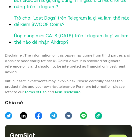
Bot xKuCoin là gì, ứng dụng mini giao dịch và chơi đa
năng trên Telegram?
Trò chơi 'Lost Dogs' trên Telegram là gì và làm thế nào
để kiếm $WOOF Coins?
Ứng dụng mini CATS (CATS) trên Telegram là gì và làm
thế nào để nhận Airdrop?
Disclaimer: The information on this page may come from third parties and
does not necessarily reflect KuCoin’s views. It is provided for general
reference only and should not be interpreted as financial or investment
advice.
Virtual asset investments may involve risk. Please carefully assess the
product risks and your own risk tolerance. For more information, please
refer to our
Terms of Use
and
Risk Disclosure
.
Chia sẻ
GemSlot