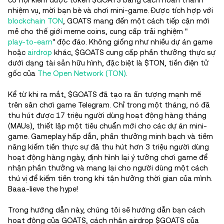
nhiệm vụ, mời bạn bè và chơi mini-game. Được tích hợp với
blockchain TON
, GOATS mang đến một cách tiếp cận mới
mẻ cho thế giới meme coins, cung cấp trải nghiệm "
play-to-earn
" độc đáo. Không giống như nhiều dự án game
hoặc
airdrop
khác, $GOATS cung cấp phần thưởng thực sự
dưới dạng tài sản hữu hình, đặc biệt là $TON, tiền điện tử
gốc của
The Open Network (TON)
.
Kể từ khi ra mắt, $GOATS đã tạo ra ấn tượng mạnh mẽ
trên sân chơi game Telegram. Chỉ trong một tháng, nó đã
thu hút được 17 triệu người dùng hoạt động hàng tháng
(MAUs), thiết lập một tiêu chuẩn mới cho các dự án mini-
game. Gameplay hấp dẫn, phần thưởng minh bạch và tiềm
năng kiếm tiền thực sự đã thu hút hơn 3 triệu người dùng
hoạt động hàng ngày, định hình lại ý tưởng chơi game để
nhận phần thưởng và mang lại cho người dùng một cách
thú vị để kiếm tiền trong khi tận hưởng thời gian của mình.
Baaa-lieve the hype!
Trong hướng dẫn này, chúng tôi sẽ hướng dẫn bạn cách
hoạt động của GOATS, cách nhận airdrop $GOATS của