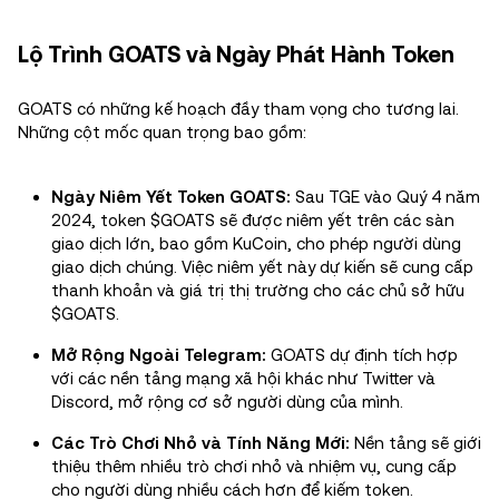
Lộ Trình GOATS và Ngày Phát Hành Token
GOATS có những kế hoạch đầy tham vọng cho tương lai.
Những cột mốc quan trọng bao gồm:
Ngày Niêm Yết Token GOATS:
Sau TGE vào Quý 4 năm
2024, token $GOATS sẽ được niêm yết trên các sàn
giao dịch lớn, bao gồm KuCoin, cho phép người dùng
giao dịch chúng. Việc niêm yết này dự kiến sẽ cung cấp
thanh khoản và giá trị thị trường cho các chủ sở hữu
$GOATS.
Mở Rộng Ngoài Telegram:
GOATS dự định tích hợp
với các nền tảng mạng xã hội khác như Twitter và
Discord, mở rộng cơ sở người dùng của mình.
Các Trò Chơi Nhỏ và Tính Năng Mới:
Nền tảng sẽ giới
thiệu thêm nhiều trò chơi nhỏ và nhiệm vụ, cung cấp
cho người dùng nhiều cách hơn để kiếm token.