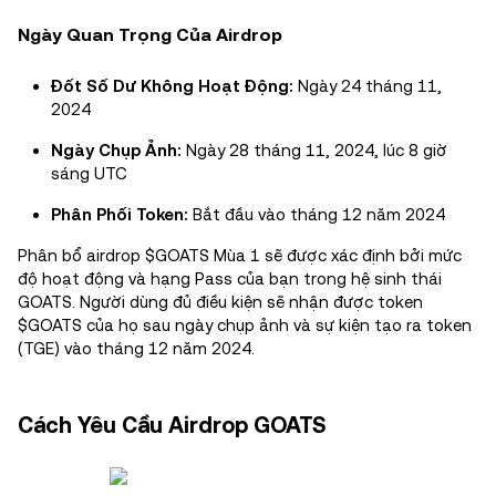
Ngày Quan Trọng Của Airdrop
Đốt Số Dư Không Hoạt Động:
Ngày 24 tháng 11,
2024
Ngày Chụp Ảnh:
Ngày 28 tháng 11, 2024, lúc 8 giờ
sáng UTC
Phân Phối Token:
Bắt đầu vào tháng 12 năm 2024
Phân bổ airdrop $GOATS Mùa 1 sẽ được xác định bởi mức
độ hoạt động và hạng Pass của bạn trong hệ sinh thái
GOATS. Người dùng đủ điều kiện sẽ nhận được token
$GOATS của họ sau ngày chụp ảnh và sự kiện tạo ra token
(TGE) vào tháng 12 năm 2024.
Cách Yêu Cầu Airdrop GOATS