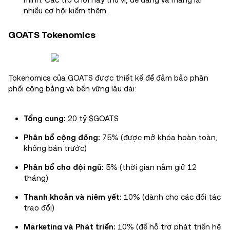
nhiều cơ hội kiếm thêm.
GOATS Tokenomics
Tokenomics của GOATS được thiết kế để đảm bảo phân
phối công bằng và bền vững lâu dài:
Tổng cung:
20 tỷ $GOATS
Phân bổ cộng đồng:
75% (được mở khóa hoàn toàn,
không bán trước)
Phân bổ cho đội ngũ:
5% (thời gian nắm giữ 12
tháng)
Thanh khoản và niêm yết:
10% (dành cho các đối tác
trao đổi)
Marketing và Phát triển:
10% (để hỗ trợ phát triển hệ