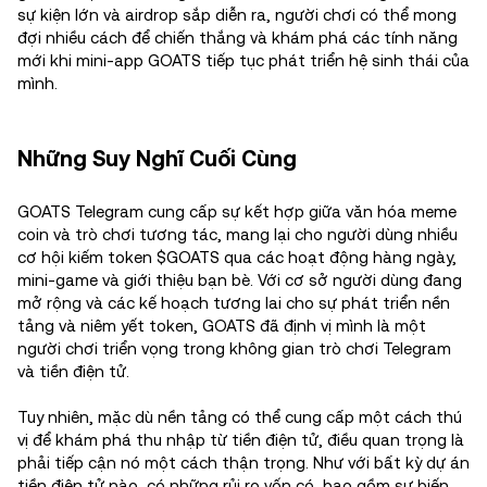
sự kiện lớn và airdrop sắp diễn ra, người chơi có thể mong
đợi nhiều cách để chiến thắng và khám phá các tính năng
mới khi mini-app GOATS tiếp tục phát triển hệ sinh thái của
mình.
Những Suy Nghĩ Cuối Cùng
GOATS Telegram cung cấp sự kết hợp giữa văn hóa meme
coin và trò chơi tương tác, mang lại cho người dùng nhiều
cơ hội kiếm token $GOATS qua các hoạt động hàng ngày,
mini-game và giới thiệu bạn bè. Với cơ sở người dùng đang
mở rộng và các kế hoạch tương lai cho sự phát triển nền
tảng và niêm yết token, GOATS đã định vị mình là một
người chơi triển vọng trong không gian trò chơi Telegram
và tiền điện tử.
Tuy nhiên, mặc dù nền tảng có thể cung cấp một cách thú
vị để khám phá thu nhập từ tiền điện tử, điều quan trọng là
phải tiếp cận nó một cách thận trọng. Như với bất kỳ dự án
tiền điện tử nào, có những rủi ro vốn có, bao gồm sự biến