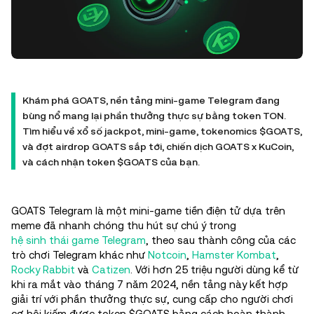
Khám phá GOATS, nền tảng mini-game Telegram đang
bùng nổ mang lại phần thưởng thực sự bằng token TON.
Tìm hiểu về xổ số jackpot, mini-game, tokenomics $GOATS,
và đợt airdrop GOATS sắp tới, chiến dịch GOATS x KuCoin,
và cách nhận token $GOATS của bạn.
GOATS Telegram là một mini-game tiền điện tử dựa trên
meme đã nhanh chóng thu hút sự chú ý trong
hệ sinh thái game Telegram
, theo sau thành công của các
trò chơi Telegram khác như
Notcoin
,
Hamster Kombat
,
Rocky Rabbit
và
Catizen
. Với hơn 25 triệu người dùng kể từ
khi ra mắt vào tháng 7 năm 2024, nền tảng này kết hợp
giải trí với phần thưởng thực sự, cung cấp cho người chơi
cơ hội kiếm được token $GOATS bằng cách hoàn thành