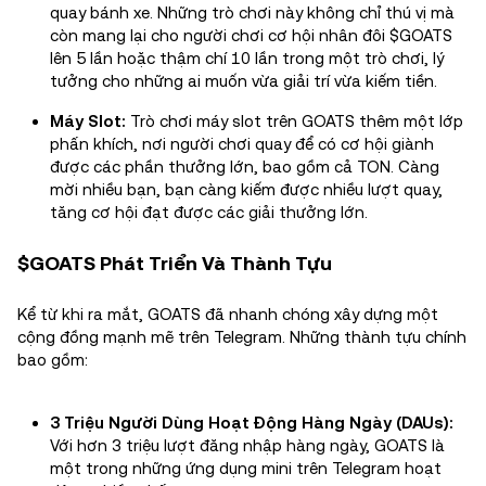
quay bánh xe. Những trò chơi này không chỉ thú vị mà
còn mang lại cho người chơi cơ hội nhân đôi $GOATS
lên 5 lần hoặc thậm chí 10 lần trong một trò chơi, lý
tưởng cho những ai muốn vừa giải trí vừa kiếm tiền.
Máy Slot:
Trò chơi máy slot trên GOATS thêm một lớp
phấn khích, nơi người chơi quay để có cơ hội giành
được các phần thưởng lớn, bao gồm cả TON. Càng
mời nhiều bạn, bạn càng kiếm được nhiều lượt quay,
tăng cơ hội đạt được các giải thưởng lớn.
$GOATS Phát Triển Và Thành Tựu
Kể từ khi ra mắt, GOATS đã nhanh chóng xây dựng một
cộng đồng mạnh mẽ trên Telegram. Những thành tựu chính
bao gồm:
3 Triệu Người Dùng Hoạt Động Hàng Ngày (DAUs):
Với hơn 3 triệu lượt đăng nhập hàng ngày, GOATS là
một trong những ứng dụng mini trên Telegram hoạt