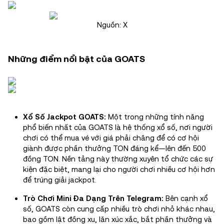
Nguồn: X
Những điểm nổi bật của GOATS
Xổ Số Jackpot GOATS:
Một trong những tính năng
phổ biến nhất của GOATS là hệ thống xổ số, nơi người
chơi có thể mua vé với giá phải chăng để có cơ hội
giành được phần thưởng TON đáng kể—lên đến 500
đồng TON. Nền tảng này thường xuyên tổ chức các sự
kiện đặc biệt, mang lại cho người chơi nhiều cơ hội hơn
để trúng giải jackpot.
Trò Chơi Mini Đa Dạng Trên Telegram:
Bên cạnh xổ
số, GOATS còn cung cấp nhiều trò chơi nhỏ khác nhau,
bao gồm lật đồng xu, lăn xúc xắc, bắt phần thưởng và