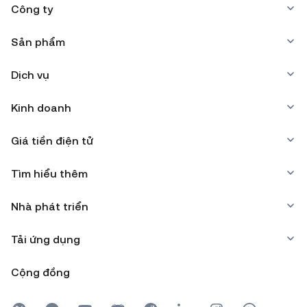
Công ty
Sản phẩm
Dịch vụ
Kinh doanh
Giá tiền điện tử
Tìm hiểu thêm
Nhà phát triển
Tải ứng dụng
Cộng đồng