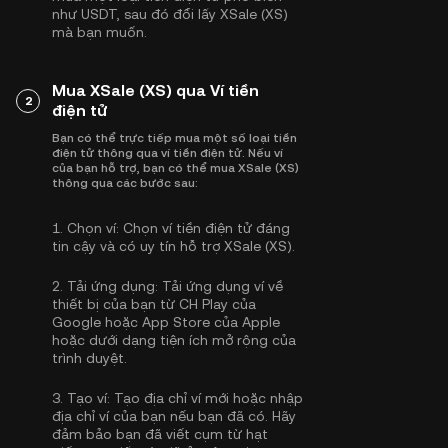
như
USDT
, sau đó đổi lấy XSale (XS)
mà bạn muốn.
Mua XSale (XS) qua Ví tiền
2
điện tử
Bạn có thể trực tiếp mua một số loại tiền
điện tử thông qua ví tiền điện tử. Nếu ví
của bạn hỗ trợ, bạn có thể mua XSale (XS)
thông qua các bước sau:
1.
Chọn ví:
Chọn ví tiền điện tử đáng
tin cậy và có uy tín hỗ trợ XSale (XS).
2.
Tải ứng dụng:
Tải ứng dụng ví về
thiết bị của bạn từ CH Play của
Google hoặc App Store của Apple
hoặc dưới dạng tiện ích mở rộng của
trình duyệt.
3.
Tạo ví:
Tạo địa chỉ ví mới hoặc nhập
địa chỉ ví của bạn nếu bạn đã có. Hãy
đảm bảo bạn đã viết cụm từ hạt