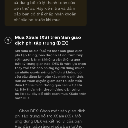
sử dụng bộ xử lý thanh toán của
bên thứ ba. Hãy kiểm tra và đảm
bảo bạn có thể chấp nhận khoản
phí của họ trước khi mua.
Mua XSale (XS) trên Sàn giao
3
dịch phi tập trung (DEX)
Khi mua XSale (XS) từ một sàn giao dịch
phi tập trung, bạn được kết nối trực tiếp
với người bán mà không cần thông qua
bất kỳ trung gian nào. DEX là một lựa chọn
thay thế tốt cho những người dùng muốn
có nhiều quyền riêng tư hơn vì không có
yêu cầu đăng ký hoặc xác minh danh tính.
Bạn có toàn quyền giám sát tài sản tiền
điện tử của mình thông qua các ví tự lưu
ký. Hãy thực hiện theo hướng dẫn từng
bước sau đây để biết cách mua XSale trên
một DEX.
1.
Chọn DEX:
Chọn một sàn giao dịch
phi tập trung hỗ trợ XSale (XS). Mở
ứng dụng DEX và kết nối ví của bạn.
Hãy đảm bảo rằng ví của bạn tương