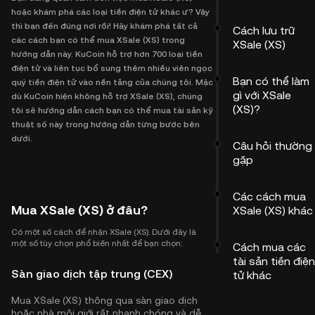
hoặc khám phá các loại tiền điện tử khác ư? Vậy
thì bạn đến đúng nơi rồi! Hãy khám phá tất cả
Cách lưu trữ
các cách bạn có thể mua XSale (XS) trong
XSale (XS)
hướng dẫn này. KuCoin hỗ trợ hơn 700 loại tiền
điện tử và liên tục bổ sung thêm nhiều viên ngọc
Bạn có thể làm
quý tiền điện tử vào nền tảng của chúng tôi. Mặc
gì với XSale
dù KuCoin hiện không hỗ trợ XSale (XS), chúng
(XS)?
tôi sẽ hướng dẫn cách bạn có thể mua tài sản kỹ
thuật số này trong hướng dẫn từng bước bên
dưới.
Câu hỏi thường
gặp
Các cách mua
Mua XSale (XS) ở đâu?
XSale (XS) khác
Có một số cách để nhận XSale (XS). Dưới đây là
một số tùy chọn phổ biến nhất để bạn chọn:
Cách mua các
tài sản tiền điện
Sàn giao dịch tập trung (CEX)
tử khác
Mua XSale (XS) thông qua sàn giao dịch
hoặc nhà môi giới rất nhanh chóng và dễ