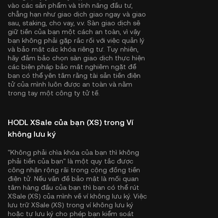
vào các sản phẩm và tính năng đầu tư,
chẳng hạn như giao dịch giao ngay và giao
sau, staking, cho vay, v.v. Sàn giao dịch sẽ
giữ tiền của bạn một cách an toàn, vì vậy
bạn không phải gặp rắc rối với việc quản lý
và bảo mật các khóa riêng tư. Tuy nhiên,
hãy đảm bảo chọn sàn giao dịch thực hiện
các biện pháp bảo mật nghiêm ngặt để
bạn có thể yên tâm rằng tài sản tiền điện
tử của mình luôn được an toàn và nằm
trong tay một công ty tử tế.
HODL XSale của bạn (XS) trong Ví
không lưu ký
"Không phải chìa khóa của bạn thì không
phải tiền của bạn" là một quy tắc được
công nhận rộng rãi trong cộng đồng tiền
điện tử. Nếu vấn đề bảo mật là mối quan
tâm hàng đầu của bạn thì bạn có thể rút
XSale (XS) của mình về ví không lưu ký. Việc
lưu trữ XSale (XS) trong ví không lưu ký
hoặc tự lưu ký cho phép bạn kiểm soát