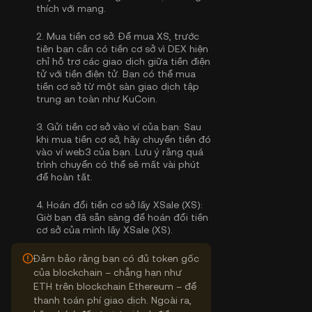
thích với mạng.
2.
Mua tiền cơ sở:
Để mua XS, trước
tiên bạn cần có tiền cơ sở vì DEX hiện
chỉ hỗ trợ các giao dịch giữa tiền điện
tử với tiền điện tử. Bạn có thể
mua
tiền cơ sở
từ một sàn giao dịch tập
trung an toàn như KuCoin.
3.
Gửi tiền cơ sở vào ví của bạn:
Sau
khi mua tiền cơ sở, hãy chuyển tiền đó
vào ví web3 của bạn. Lưu ý rằng quá
trình chuyển có thể sẽ mất vài phút
để hoàn tất.
4.
Hoán đổi tiền cơ sở lấy XSale (XS):
Giờ bạn đã sẵn sàng để hoán đổi tiền
cơ sở của mình lấy XSale (XS).
Đảm bảo rằng bạn có đủ token gốc
của blockchain – chẳng hạn như
ETH trên blockchain Ethereum – để
thanh toán phí giao dịch. Ngoài ra,