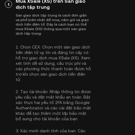
Mua XSale (XS) trên Sàn giao
1
dịch tập trung
Sàn giao dịch tập trung là cách đơn giản
và phổ biến nhất để mua, nắm giữ và giao
dịch tiền điện tử. Đây là cách bạn có thể
mua XSale (XS) thông qua một sàn giao
dịch tập trung:
1.
Chọn CEX:
Chọn một sàn giao dịch
tiền điện tử uy tín và đáng tin cậy có
hỗ trợ giao dịch mua XSale (XS). Xem
xét tính dễ sử dụng, cấu trúc phí và
các phương thức thanh toán được hỗ
trợ khi chọn sàn giao dịch tiền điện
tử.
2.
Tạo tài khoản:
Nhập thông tin được
yêu cầu và đặt mật khẩu an toàn. Bật
xác thực hai yếu tố 2FA bằng Google
Authenticator
và các cài đặt bảo mật
khác để tạo thêm một lớp bảo mật
bổ sung cho tài khoản của bạn.
3.
Xác minh danh tính của bạn:
Các