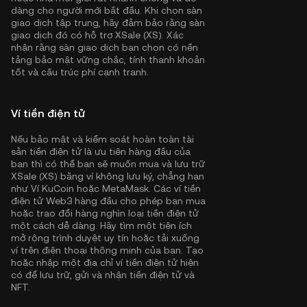
dàng cho người mới bắt đầu. Khi chọn sàn
giao dịch tập trung, hãy đảm bảo rằng sàn
giao dịch đó có hỗ trợ XSale (XS). Xác
nhận rằng sàn giao dịch bạn chọn có nền
tảng bảo mật vững chắc, tính thanh khoản
tốt và cấu trúc phí cạnh tranh.
Ví tiền điện tử
Nếu bảo mật và kiểm soát hoàn toàn tài
sản tiền điện tử là ưu tiên hàng đầu của
bạn thì có thể bạn sẽ muốn mua và lưu trữ
XSale (XS) bằng ví không lưu ký, chẳng hạn
như
Ví KuCoin
hoặc MetaMask. Các ví tiền
điện tử Web3 hàng đầu cho phép bạn mua
hoặc trao đổi hàng nghìn loại tiền điện tử
một cách dễ dàng. Hãy tìm một tiện ích
mở rộng trình duyệt uy tín hoặc tải xuống
ví trên điện thoại thông minh của bạn. Tạo
hoặc nhập một địa chỉ ví tiền điện tử hiện
có để lưu trữ, gửi và nhận tiền điện tử và
NFT.