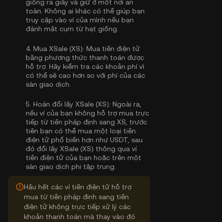
giống ra giấy và giữ ở một nơi an
toàn. Không ai khác có thể giúp bạn
truy cập vào ví của mình nếu bạn
đánh mất cụm từ hạt giống.
4.
Mua XSale (XS):
Mua tiền điện tử
bằng phương thức thanh toán được
hỗ trợ. Hãy kiểm tra các khoản phí vì
có thể sẽ cao hơn so với phí của các
sàn giao dịch.
5.
Hoán đổi lấy XSale (XS):
Ngoài ra,
nếu ví của bạn không hỗ trợ mua trực
tiếp từ tiền pháp định sang XS, trước
tiên bạn có thể mua một loại tiền
điện tử phổ biến hơn như USDT, sau
đó đổi lấy XSale (XS) thông qua ví
tiền điện tử của bạn hoặc trên một
sàn giao dịch phi tập trung.
Hầu hết các ví tiền điện tử hỗ trợ
mua từ tiền pháp định sang tiền
điện tử không trực tiếp xử lý các
khoản thanh toán mà thay vào đó