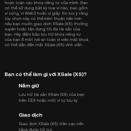
hoàn toàn các khóa riêng tư của mình. Bạn
có thể sử dụng bất kỳ loại ví nào, bao gồm
ví cứng, ví Web3 hoặc ví giấy. Xin lưu ý rằng
tùy chọn này có thể kém thuận tiện hơn
nếu bạn muốn giao dịch XSale (XS) thường
xuyên hoặc tận dụng tối đa tài sản của
bạn. Hãy đảm bảo lưu trữ khóa riêng tư
của bạn ở một nơi an toàn vì việc mất khoá
có thể dẫn đến mất XSale (XS) vĩnh viễn.
Bạn có thể làm gì với XSale (XS)?
Nắm giữ
Lưu trữ tài sản XSale (XS) của bạn
trên CEX hoặc một ví tự lưu ký.
Giao dịch
Giao dịch XSale (XS) trên các nền
tảng được hỗ trợ.