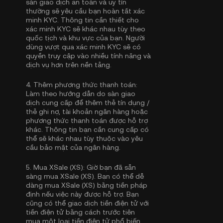
sàn giao dịch an toàn và uy tín
thường sẽ yêu cầu bạn hoàn tất
xác
minh KYC
. Thông tin cần thiết cho
xác minh KYC sẽ khác nhau tùy theo
quốc tịch và khu vực của bạn. Người
dùng vượt qua xác minh KYC sẽ có
quyền truy cập vào nhiều tính năng và
dịch vụ hơn trên nền tảng.
4.
Thêm phương thức thanh toán:
Làm theo hướng dẫn do sàn giao
dịch cung cấp để thêm thẻ tín dụng /
thẻ ghi nợ, tài khoản ngân hàng hoặc
phương thức thanh toán được hỗ trợ
khác. Thông tin bạn cần cung cấp có
thể sẽ khác nhau tùy thuộc vào yêu
cầu bảo mật của ngân hàng.
5.
Mua XSale (XS):
Giờ bạn đã sẵn
sàng mua XSale (XS). Bạn có thể dễ
dàng mua XSale (XS) bằng tiền pháp
định nếu việc này được hỗ trợ. Bạn
cũng có thể giao dịch tiền điện tử với
tiền điện tử bằng cách trước tiên
mua một loại tiền điện tử phổ biến