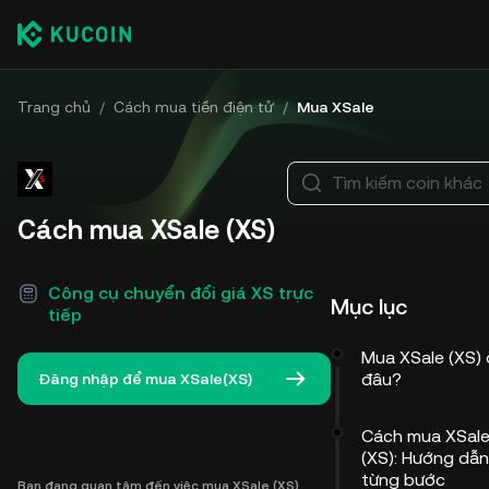
Trang chủ
/
Cách mua tiền điện tử
/
Mua XSale
Tìm kiếm coin khác
Cách mua XSale (XS)
Công cụ chuyển đổi giá XS trực
Mục lục
tiếp
Mua XSale (XS) 
đâu?
Đăng nhập để mua XSale(XS)
Cách mua XSal
(XS): Hướng dẫn
từng bước
Bạn đang quan tâm đến việc mua XSale (XS)