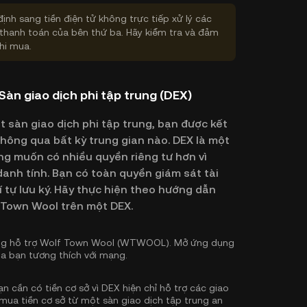
định sang tiền điện tử không trực tiếp xử lý các
thanh toán của bên thứ ba. Hãy kiểm tra và đảm
hi mua.
n giao dịch phi tập trung (DEX)
sàn giao dịch phi tập trung, bạn được kết
thông qua bất kỳ trung gian nào. DEX là một
ng muốn có nhiều quyền riêng tư hơn vì
anh tính. Bạn có toàn quyền giám sát tài
í tự lưu ký. Hãy thực hiện theo hướng dẫn
 Town Wool trên một DEX.
ung hỗ trợ Wolf Town Wool (WTWOOL). Mở ứng dụng
ủa bạn tương thích với mạng.
cần có tiền cơ sở vì DEX hiện chỉ hỗ trợ các giao
mua tiền cơ sở
từ một sàn giao dịch tập trung an