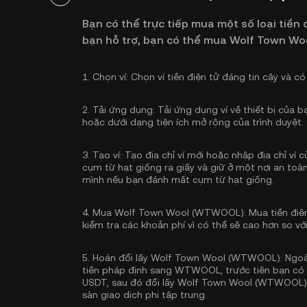
Bạn có thể trực tiếp mua một số loại tiền đ
bạn hỗ trợ, bạn có thể mua Wolf Town W
1.
Chọn ví:
Chọn ví tiền điện tử đáng tin cậy và 
2.
Tải ứng dụng:
Tải ứng dụng ví về thiết bị của 
hoặc dưới dạng tiện ích mở rộng của trình duyệt.
3.
Tạo ví:
Tạo địa chỉ ví mới hoặc nhập địa chỉ ví
cụm từ hạt giống ra giấy và giữ ở một nơi an toàn
mình nếu bạn đánh mất cụm từ hạt giống.
4.
Mua Wolf Town Wool (WTWOOL):
Mua tiền điệ
kiểm tra các khoản phí vì có thể sẽ cao hơn so với
5.
Hoán đổi lấy Wolf Town Wool (WTWOOL):
Ngoà
tiền pháp định sang WTWOOL, trước tiên bạn có t
USDT, sau đó đổi lấy Wolf Town Wool (WTWOOL) t
sàn giao dịch phi tập trung.