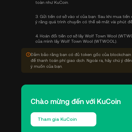
toàn như KuCoin.
3.
Gửi tiền cơ sở vào ví của bạn:
Sau khi mua tiền 
ý rằng quá trình chuyển có thể sẽ mất vài phút để
4.
Hoán đổi tiền cơ sở lấy Wolf Town Wool (WTW
của mình lấy Wolf Town Wool (WTWOOL).
Đảm bảo rằng bạn có đủ token gốc của blockchain 
để thanh toán phí giao dịch. Ngoài ra, hãy chú ý đến
ý muốn của bạn.
Chào mừng đến với KuCoin
Tham gia KuCoin