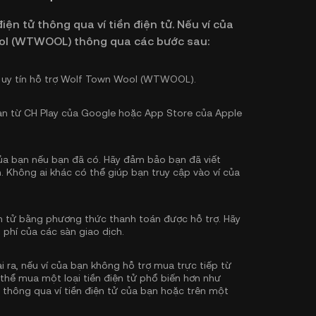
iện tử thông qua ví tiền điện tử. Nếu ví của
ool (WTWOOL) thông qua các bước sau:
có uy tín hỗ trợ Wolf Town Wool (WTWOOL).
bạn từ CH Play của Google hoặc App Store của Apple
 của bạn nếu bạn đã có. Hãy đảm bảo bạn đã viết
. Không ai khác có thể giúp bạn truy cập vào ví của
n tử bằng phương thức thanh toán được hỗ trợ. Hãy
 phí của các sàn giao dịch.
i ra, nếu ví của bạn không hỗ trợ mua trực tiếp từ
hể mua một loại tiền điện tử phổ biến hơn như
hông qua ví tiền điện tử của bạn hoặc trên một