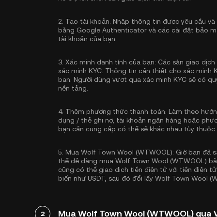
2.
Tạo tài khoản:
Nhập thông tin được yêu cầu và
bằng Google Authenticator
và các cài đặt bảo m
tài khoản của bạn.
3.
Xác minh danh tính của bạn:
Các sàn giao dịch 
xác minh KYC
. Thông tin cần thiết cho xác minh 
bạn. Người dùng vượt qua xác minh KYC sẽ có quy
nền tảng.
4.
Thêm phương thức thanh toán:
Làm theo hướng
dụng / thẻ ghi nợ, tài khoản ngân hàng hoặc phư
bạn cần cung cấp có thể sẽ khác nhau tùy thuộc
5.
Mua Wolf Town Wool (WTWOOL):
Giờ bạn đã 
thể dễ dàng mua Wolf Town Wool (WTWOOL) bằng 
cũng có thể giao dịch tiền điện tử với tiền điện 
biến như
USDT
, sau đó đổi lấy Wolf Town Wool
Mua Wolf Town Wool (WTWOOL) qua Ví 
2