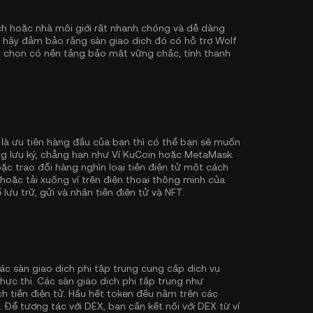
 hoặc nhà môi giới rất nhanh chóng và dễ dàng
, hãy đảm bảo rằng sàn giao dịch đó có hỗ trợ Wolf
chọn có nền tảng bảo mật vững chắc, tính thanh
 là ưu tiên hàng đầu của bạn thì có thể bạn sẽ muốn
g lưu ký, chẳng hạn như
Ví KuCoin
hoặc MetaMask.
c trao đổi hàng nghìn loại tiền điện tử một cách
 hoặc tải xuống ví trên điện thoại thông minh của
lưu trữ, gửi và nhận tiền điện tử và NFT.
ác sàn giao dịch phi tập trung cung cấp dịch vụ
hực thi. Các sàn giao dịch phi tập trung như
h tiền điện tử. Hầu hết token đều nằm trên các
. Để tương tác với DEX, bạn cần kết nối với DEX từ ví