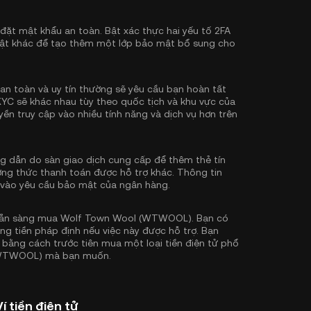
 đặt mật khẩu an toàn. Bật
xác thực hai yếu tố 2FA
ật khác để tạo thêm một lớp bảo mật bổ sung cho
an toàn và uy tín thường sẽ yêu cầu bạn hoàn tất
KYC sẽ khác nhau tùy theo quốc tịch và khu vực của
ền truy cập vào nhiều tính năng và dịch vụ hơn trên
 dẫn do sàn giao dịch cung cấp để thêm thẻ tín
ơng thức thanh toán được hỗ trợ khác. Thông tin
 vào yêu cầu bảo mật của ngân hàng.
sẵn sàng mua Wolf Town Wool (WTWOOL). Bạn có
tiền pháp định nếu việc này được hỗ trợ. Bạn
tử bằng cách trước tiên mua một loại tiền điện tử phổ
 (WTWOOL) mà bạn muốn.
tiền điện tử