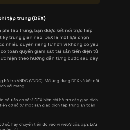
hi tập trung (DEX)
phi tập trung, bạn được kết nối trực tiếp
 kỳ trung gian nào. DEX là một lựa chọn
ó nhiều quyền riêng tư hơn vì không có yêu
có toàn quyền giám sát tài sản tiền điện tử
 thực hiện theo hướng dẫn từng bước sau đây
ng hỗ trợ VNDC (VNDC). Mở ứng dụng DEX và kết nối
ích với mạng.
 có tiền cơ sở vì DEX hiện chỉ hỗ trợ các giao dịch
tiền cơ sở
từ một sàn giao dịch tập trung an toàn
cơ sở, hãy chuyển tiền đó vào ví web3 của bạn. Lưu
 hoàn tất.