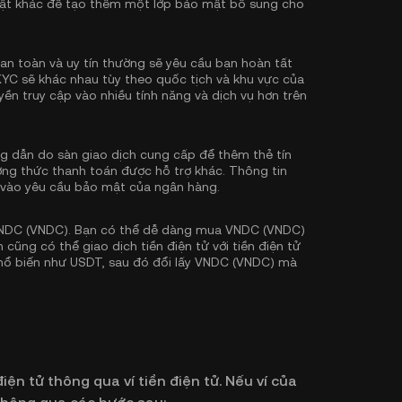
ật khác để tạo thêm một lớp bảo mật bổ sung cho
an toàn và uy tín thường sẽ yêu cầu bạn hoàn tất
KYC sẽ khác nhau tùy theo quốc tịch và khu vực của
ền truy cập vào nhiều tính năng và dịch vụ hơn trên
 dẫn do sàn giao dịch cung cấp để thêm thẻ tín
ơng thức thanh toán được hỗ trợ khác. Thông tin
 vào yêu cầu bảo mật của ngân hàng.
NDC (VNDC). Bạn có thể dễ dàng mua VNDC (VNDC)
 cũng có thể giao dịch tiền điện tử với tiền điện tử
phổ biến như
USDT
, sau đó đổi lấy VNDC (VNDC) mà
iện tử thông qua ví tiền điện tử. Nếu ví của