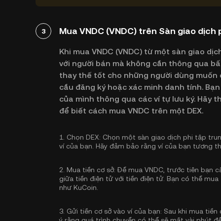
Mua VNDC (VNDC) trên Sàn giao dịch p
3
Khi mua VNDC (VNDC) từ một sàn giao dịch 
với người bán mà không cần thông qua bất
thay thế tốt cho những người dùng muốn c
cầu đăng ký hoặc xác minh danh tính. Bạn 
của mình thông qua các ví tự lưu ký. Hãy
để biết cách mua VNDC trên một DEX.
1.
Chọn DEX:
Chọn một sàn giao dịch phi tập tru
ví của bạn. Hãy đảm bảo rằng ví của bạn tương th
2.
Mua tiền cơ sở:
Để mua VNDC, trước tiên bạn cần
giữa tiền điện tử với tiền điện tử. Bạn có thể
mua 
như KuCoin.
3.
Gửi tiền cơ sở vào ví của bạn:
Sau khi mua tiền 
ý rằng quá trình chuyển có thể sẽ mất vài phút để