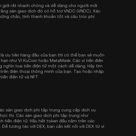
 giới rất nhanh chóng và dễ dàng cho người mới
 rằng sàn giao dịch đó có hỗ trợ VNDC (VNDC). Xác
ững chắc, tính thanh khoản tốt và cấu trúc phí
 là ưu tiên hàng đầu của bạn thì có thể bạn sẽ muốn
g hạn như
Ví KuCoin
hoặc MetaMask. Các ví tiền điện
nghìn loại tiền điện tử một cách dễ dàng. Hãy tìm
í trên điện thoại thông minh của bạn. Tạo hoặc nhập
 tiền điện tử và NFT.
ác sàn giao dịch phi tập trung cung cấp dịch vụ
hực thi. Các sàn giao dịch phi tập trung như
h tiền điện tử. Hầu hết token đều nằm trên các
. Để tương tác với DEX, bạn cần kết nối với DEX từ ví