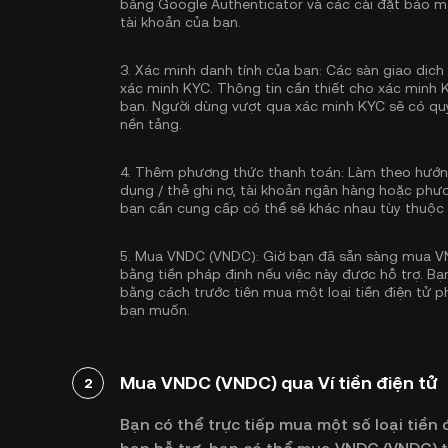
bằng Google Authenticator
và các cài đặt bảo m
tài khoản của bạn.
3.
Xác minh danh tính của bạn:
Các sàn giao dịch 
xác minh KYC
. Thông tin cần thiết cho xác minh 
bạn. Người dùng vượt qua xác minh KYC sẽ có quy
nền tảng.
4.
Thêm phương thức thanh toán:
Làm theo hướng
dụng / thẻ ghi nợ, tài khoản ngân hàng hoặc phư
bạn cần cung cấp có thể sẽ khác nhau tùy thuộc
5.
Mua VNDC (VNDC):
Giờ bạn đã sẵn sàng mua V
bằng tiền pháp định nếu việc này được hỗ trợ. Bạn
bằng cách trước tiên mua một loại tiền điện tử 
bạn muốn.
Mua VNDC (VNDC) qua Ví tiền điện tử
2
Bạn có thể trực tiếp mua một số loại tiền đ