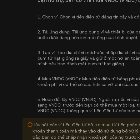
bạn hỗ trợ, bạn có thể mua VNDC (VNDC) 
1.
Chọn ví:
Chọn ví tiền điện tử đáng tin cậy và có
2.
Tải ứng dụng:
Tải ứng dụng ví về thiết bị của 
hoặc dưới dạng tiện ích mở rộng của trình duyệt.
3.
Tạo ví:
Tạo địa chỉ ví mới hoặc nhập địa chỉ ví
cụm từ hạt giống ra giấy và giữ ở một nơi an toàn
mình nếu bạn đánh mất cụm từ hạt giống.
4.
Mua VNDC (VNDC):
Mua tiền điện tử bằng phươn
khoản phí vì có thể sẽ cao hơn so với phí của các 
5.
Hoán đổi lấy VNDC (VNDC):
Ngoài ra, nếu ví củ
sang VNDC, trước tiên bạn có thể mua một loại ti
VNDC (VNDC) thông qua ví tiền điện tử của bạn ho
Hầu hết các ví tiền điện tử hỗ trợ mua từ tiền pháp 
khoản thanh toán mà thay vào đó sử dụng bộ xử lý 
bảo bạn có thể chấp nhận khoản phí của họ trước k