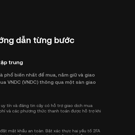
ớng dẫn từng bước
tập trung
và phổ biến nhất để mua, nắm giữ và giao
ể mua VNDC (VNDC) thông qua một sàn giao
uy tín và đáng tin cậy có hỗ trợ giao dịch mua
phí và các phương thức thanh toán được hỗ trợ khi
 đặt mật khẩu an toàn. Bật
xác thực hai yếu tố 2FA