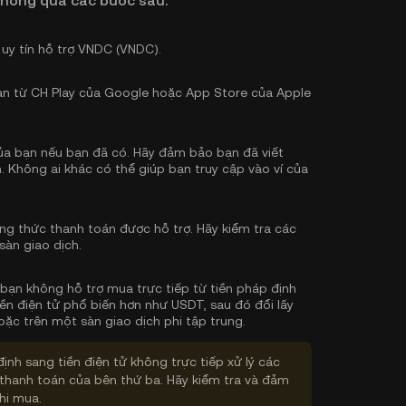
thông qua các bước sau:
 uy tín hỗ trợ VNDC (VNDC).
bạn từ CH Play của Google hoặc App Store của Apple
 của bạn nếu bạn đã có. Hãy đảm bảo bạn đã viết
. Không ai khác có thể giúp bạn truy cập vào ví của
g thức thanh toán được hỗ trợ. Hãy kiểm tra các
sàn giao dịch.
a bạn không hỗ trợ mua trực tiếp từ tiền pháp định
ền điện tử phổ biến hơn như USDT, sau đó đổi lấy
ặc trên một sàn giao dịch phi tập trung.
định sang tiền điện tử không trực tiếp xử lý các
thanh toán của bên thứ ba. Hãy kiểm tra và đảm
hi mua.