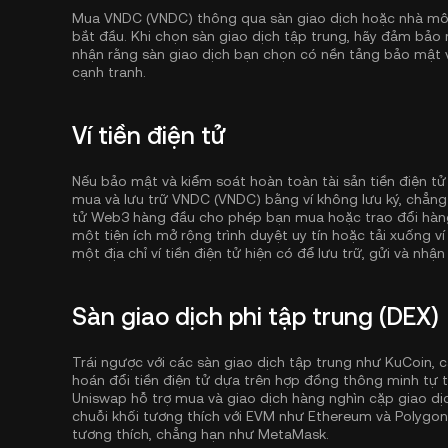
Mua VNDC (VNDC) thông qua sàn giao dịch hoặc nhà môi
bắt đầu. Khi chọn sàn giao dịch tập trung, hãy đảm bảo
nhận rằng sàn giao dịch bạn chọn có nền tảng bảo mật v
cạnh tranh.
Ví tiền điện tử
Nếu bảo mật và kiểm soát hoàn toàn tài sản tiền điện tử
mua và lưu trữ VNDC (VNDC) bằng ví không lưu ký, chẳn
tử Web3 hàng đầu cho phép bạn mua hoặc trao đổi hàng 
một tiện ích mở rộng trình duyệt uy tín hoặc tải xuống v
một địa chỉ ví tiền điện tử hiện có để lưu trữ, gửi và nhận
Sàn giao dịch phi tập trung (DEX)
Trái ngược với các sàn giao dịch tập trung như KuCoin, c
hoán đổi tiền điện tử dựa trên hợp đồng thông minh tự t
Uniswap hỗ trợ mua và giao dịch hàng nghìn cặp giao dịc
chuỗi khối tương thích với EVM như
Ethereum
và
Polygon
tương thích, chẳng hạn như MetaMask.