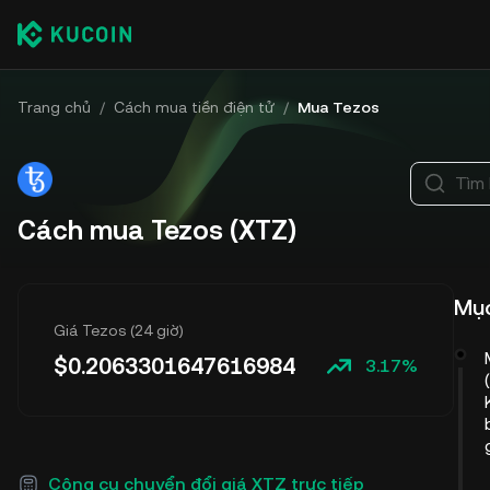
Trang chủ
/
Cách mua tiền điện tử
/
Mua Tezos
Tìm 
Cách mua Tezos (XTZ)
Mục
Giá Tezos (24 giờ)
$
0.2063301647616984
3.17%
Công cụ chuyển đổi giá XTZ trực tiếp