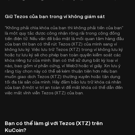
Giữ Tezos của bạn trong ví không giám sát
"Không phải chìa khóa của bạn thì không phải tiền của bạn"
là một quy tắc được công nhận rộng rãi trong cộng đồng
tiền điện tử. Nếu vấn đề bảo mật là mối quan tâm hàng đầu
của bạn thì bạn có thể rút Tezos (XTZ) của mình sang ví
không lưu ký. Việc lưu trữ Tezos (XTZ) trong ví không lưu ký
hoặc tự lưu ký sẽ cho phép bạn toàn quyền kiểm soát các
khóa riêng tư của mình. Bạn có thể sử dụng bất kỳ loại ví
nào, bao gồm ví phần cứng, ví Web3 hoặc ví giấy. Xin lưu ý
rằng tùy chọn này có thể sẽ kém thuận tiện hơn nếu bạn
muốn giao dịch Tezos (XTZ) thường xuyên hoặc tận dụng
tối đa tài sản của mình. Hãy đảm bảo lưu trữ khóa cá nhân
của bạn ở một vị trí an toàn vì để mất khóa có thể dẫn đến
việc mất vĩnh viễn Tezos (XTZ) của bạn.
Bạn có thể làm gì với Tezos (XTZ) trên
KuCoin?