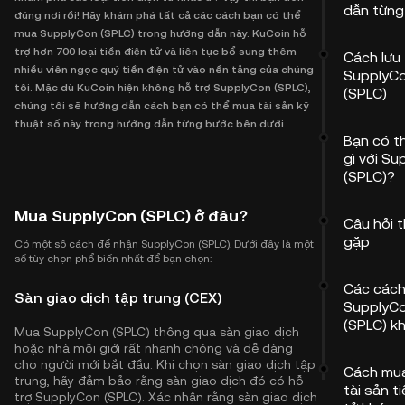
dẫn từng
đúng nơi rồi! Hãy khám phá tất cả các cách bạn có thể
mua SupplyCon (SPLC) trong hướng dẫn này. KuCoin hỗ
trợ hơn 700 loại tiền điện tử và liên tục bổ sung thêm
Cách lưu 
nhiều viên ngọc quý tiền điện tử vào nền tảng của chúng
SupplyC
tôi. Mặc dù KuCoin hiện không hỗ trợ SupplyCon (SPLC),
(SPLC)
chúng tôi sẽ hướng dẫn cách bạn có thể mua tài sản kỹ
thuật số này trong hướng dẫn từng bước bên dưới.
Bạn có t
gì với S
(SPLC)?
Mua SupplyCon (SPLC) ở đâu?
Câu hỏi 
gặp
Có một số cách để nhận SupplyCon (SPLC). Dưới đây là một
số tùy chọn phổ biến nhất để bạn chọn:
Các các
Sàn giao dịch tập trung (CEX)
SupplyC
(SPLC) k
Mua SupplyCon (SPLC) thông qua sàn giao dịch
hoặc nhà môi giới rất nhanh chóng và dễ dàng
cho người mới bắt đầu. Khi chọn sàn giao dịch tập
Cách mu
trung, hãy đảm bảo rằng sàn giao dịch đó có hỗ
tài sản t
trợ SupplyCon (SPLC). Xác nhận rằng sàn giao dịch