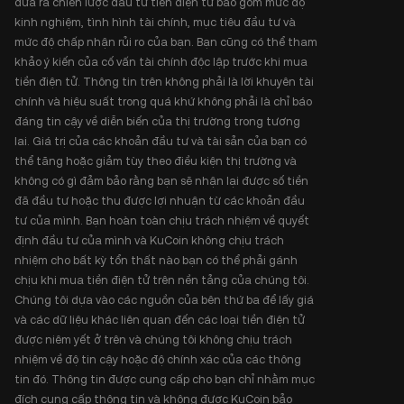
đưa ra chiến lược đầu tư tiền điện tử bao gồm mức độ
kinh nghiệm, tình hình tài chính, mục tiêu đầu tư và
mức độ chấp nhận rủi ro của bạn. Bạn cũng có thể tham
khảo ý kiến của cố vấn tài chính độc lập trước khi mua
tiền điện tử. Thông tin trên không phải là lời khuyên tài
chính và hiệu suất trong quá khứ không phải là chỉ báo
đáng tin cậy về diễn biến của thị trường trong tương
lai. Giá trị của các khoản đầu tư và tài sản của bạn có
thể tăng hoặc giảm tùy theo điều kiện thị trường và
không có gì đảm bảo rằng bạn sẽ nhận lại được số tiền
đã đầu tư hoặc thu được lợi nhuận từ các khoản đầu
tư của mình. Bạn hoàn toàn chịu trách nhiệm về quyết
định đầu tư của mình và KuCoin không chịu trách
nhiệm cho bất kỳ tổn thất nào bạn có thể phải gánh
chịu khi mua tiền điện tử trên nền tảng của chúng tôi.
Chúng tôi dựa vào các nguồn của bên thứ ba để lấy giá
và các dữ liệu khác liên quan đến các loại tiền điện tử
được niêm yết ở trên và chúng tôi không chịu trách
nhiệm về độ tin cậy hoặc độ chính xác của các thông
tin đó. Thông tin được cung cấp cho bạn chỉ nhằm mục
đích cung cấp thông tin và không được KuCoin bảo