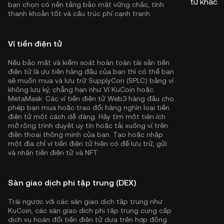
tử khác
bạn chọn có nền tảng bảo mật vững chắc, tính
thanh khoản tốt và cấu trúc phí cạnh tranh.
Ví tiền điện tử
Nếu bảo mật và kiểm soát hoàn toàn tài sản tiền
điện tử là ưu tiên hàng đầu của bạn thì có thể bạn
sẽ muốn mua và lưu trữ SupplyCon (SPLC) bằng ví
không lưu ký, chẳng hạn như
Ví KuCoin
hoặc
MetaMask. Các ví tiền điện tử Web3 hàng đầu cho
phép bạn mua hoặc trao đổi hàng nghìn loại tiền
điện tử một cách dễ dàng. Hãy tìm một tiện ích
mở rộng trình duyệt uy tín hoặc tải xuống ví trên
điện thoại thông minh của bạn. Tạo hoặc nhập
một địa chỉ ví tiền điện tử hiện có để lưu trữ, gửi
và nhận tiền điện tử và NFT.
Sàn giao dịch phi tập trung (DEX)
Trái ngược với các sàn giao dịch tập trung như
KuCoin, các sàn giao dịch phi tập trung cung cấp
dịch vụ hoán đổi tiền điện tử dựa trên hợp đồng