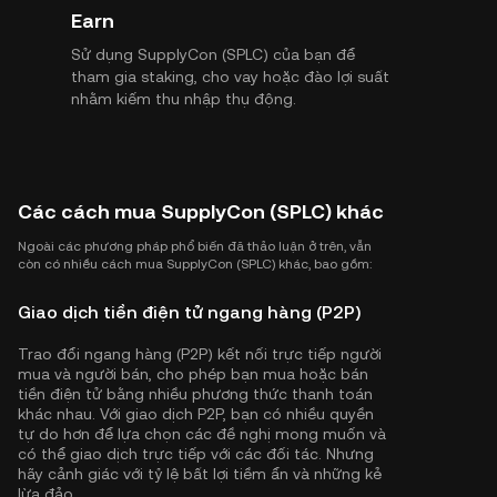
Earn
Sử dụng SupplyCon (SPLC) của bạn để
tham gia staking, cho vay hoặc đào lợi suất
nhằm kiếm thu nhập thụ động.
Các cách mua SupplyCon (SPLC) khác
Ngoài các phương pháp phổ biến đã thảo luận ở trên, vẫn
còn có nhiều cách mua SupplyCon (SPLC) khác, bao gồm:
Giao dịch tiền điện tử ngang hàng (P2P)
Trao đổi ngang hàng (P2P) kết nối trực tiếp người
mua và người bán, cho phép bạn mua hoặc bán
tiền điện tử bằng nhiều phương thức thanh toán
khác nhau. Với giao dịch P2P, bạn có nhiều quyền
tự do hơn để lựa chọn các đề nghị mong muốn và
có thể giao dịch trực tiếp với các đối tác. Nhưng
hãy cảnh giác với tỷ lệ bất lợi tiềm ẩn và những kẻ
lừa đảo.