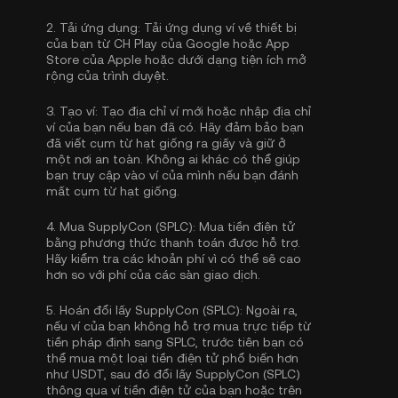
2.
Tải ứng dụng:
Tải ứng dụng ví về thiết bị
của bạn từ CH Play của Google hoặc App
Store của Apple hoặc dưới dạng tiện ích mở
rộng của trình duyệt.
3.
Tạo ví:
Tạo địa chỉ ví mới hoặc nhập địa chỉ
ví của bạn nếu bạn đã có. Hãy đảm bảo bạn
đã viết cụm từ hạt giống ra giấy và giữ ở
một nơi an toàn. Không ai khác có thể giúp
bạn truy cập vào ví của mình nếu bạn đánh
mất cụm từ hạt giống.
4.
Mua SupplyCon (SPLC):
Mua tiền điện tử
bằng phương thức thanh toán được hỗ trợ.
Hãy kiểm tra các khoản phí vì có thể sẽ cao
hơn so với phí của các sàn giao dịch.
5.
Hoán đổi lấy SupplyCon (SPLC):
Ngoài ra,
nếu ví của bạn không hỗ trợ mua trực tiếp từ
tiền pháp định sang SPLC, trước tiên bạn có
thể mua một loại tiền điện tử phổ biến hơn
như USDT, sau đó đổi lấy SupplyCon (SPLC)
thông qua ví tiền điện tử của bạn hoặc trên