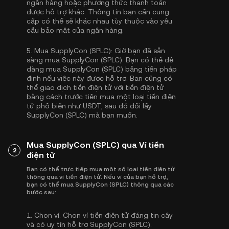
ngân hàng hoặc phương thức thanh toán
được hỗ trợ khác. Thông tin bạn cần cung
cấp có thể sẽ khác nhau tùy thuộc vào yêu
cầu bảo mật của ngân hàng.
5.
Mua SupplyCon (SPLC):
Giờ bạn đã sẵn
sàng mua SupplyCon (SPLC). Bạn có thể dễ
dàng mua SupplyCon (SPLC) bằng tiền pháp
định nếu việc này được hỗ trợ. Bạn cũng có
thể giao dịch tiền điện tử với tiền điện tử
bằng cách trước tiên mua một loại tiền điện
tử phổ biến như
USDT
, sau đó đổi lấy
SupplyCon (SPLC) mà bạn muốn.
Mua SupplyCon (SPLC) qua Ví tiền
2
điện tử
Bạn có thể trực tiếp mua một số loại tiền điện tử
thông qua ví tiền điện tử. Nếu ví của bạn hỗ trợ,
bạn có thể mua SupplyCon (SPLC) thông qua các
bước sau:
1.
Chọn ví:
Chọn ví tiền điện tử đáng tin cậy
và có uy tín hỗ trợ SupplyCon (SPLC).