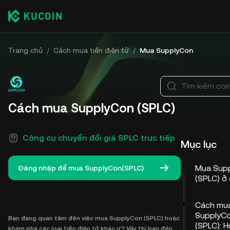
Trang chủ
/
Cách mua tiền điện tử
/
Mua SupplyCon
Tìm kiếm coi
Cách mua SupplyCon (SPLC)
Công cụ chuyển đổi giá SPLC trực tiếp
Mục lục
Mua Sup
Đăng nhập để mua SupplyCon(SPLC)
(SPLC) ở
Cách mu
SupplyC
Bạn đang quan tâm đến việc mua SupplyCon (SPLC) hoặc
(SPLC): 
khám phá các loại tiền điện tử khác ư? Vậy thì bạn đến