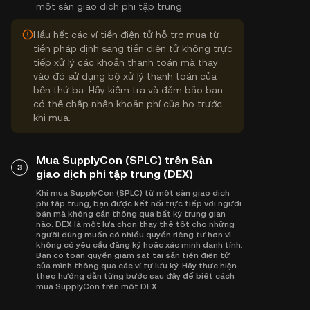
một sàn giao dịch phi tập trung.
Hầu hết các ví tiền điện tử hỗ trợ mua từ
tiền pháp định sang tiền điện tử không trực
tiếp xử lý các khoản thanh toán mà thay
vào đó sử dụng bộ xử lý thanh toán của
bên thứ ba. Hãy kiểm tra và đảm bảo bạn
có thể chấp nhận khoản phí của họ trước
khi mua.
Mua SupplyCon (SPLC) trên Sàn
3
giao dịch phi tập trung (DEX)
Khi mua SupplyCon (SPLC) từ một sàn giao dịch
phi tập trung, bạn được kết nối trực tiếp với người
bán mà không cần thông qua bất kỳ trung gian
nào. DEX là một lựa chọn thay thế tốt cho những
người dùng muốn có nhiều quyền riêng tư hơn vì
không có yêu cầu đăng ký hoặc xác minh danh tính.
Bạn có toàn quyền giám sát tài sản tiền điện tử
của mình thông qua các ví tự lưu ký. Hãy thực hiện
theo hướng dẫn từng bước sau đây để biết cách
mua SupplyCon trên một DEX.