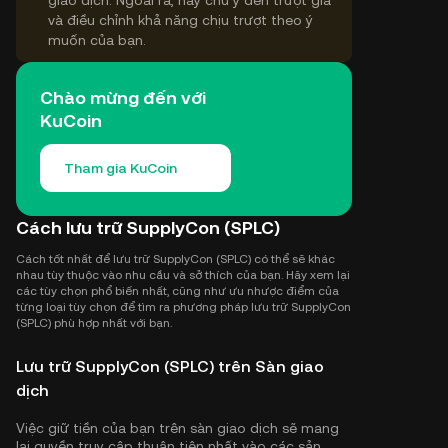
giao dịch. Ngoài ra, hãy chú ý đến trượt giá
và điều chỉnh khả năng chịu trượt theo ý
muốn của bạn.
Chào mừng đến với
KuCoin
Tham gia KuCoin
Cách lưu trữ SupplyCon (SPLC)
Cách tốt nhất để lưu trữ SupplyCon (SPLC) có thể sẽ khác
nhau tùy thuộc vào nhu cầu và sở thích của bạn. Hãy xem lại
các tùy chọn phổ biến nhất, cũng như ưu nhược điểm của
từng loại tùy chọn để tìm ra phương pháp lưu trữ SupplyCon
(SPLC) phù hợp nhất với bạn.
Lưu trữ SupplyCon (SPLC) trên Sàn giao
dịch
Việc giữ tiền của bạn trên sàn giao dịch sẽ mang
lại quyền truy cập thuận tiện nhất vào các sản