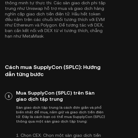
thông minh tự thực thi. Các sàn giao dịch phi tập
trung như Uniswap hỗ trợ mua và giao dịch hàng
nghìn cặp giao dịch tiền điện tử. Hầu hết token
đều nằm trên các chuỗi khối tương thích với EVM
như
Ethereum
và
Polygon
. Để tương tác với DEX,
bạn cần kết nối với DEX từ ví tương thích, chẳng
hạn như MetaMask.
Cách mua SupplyCon (SPLC): Hướng
dẫn từng bước
Mua SupplyCon (SPLC) trên Sàn
1
giao dịch tập trung
Sàn giao dịch tập trung là cách đơn giản và phổ
biến nhất để mua, nắm giữ và giao dịch tiền điện
tử. Đây là cách bạn có thể mua SupplyCon (SPLC)
thông qua một sàn giao dịch tập trung:
1.
Chọn CEX:
Chọn một sàn giao dịch tiền