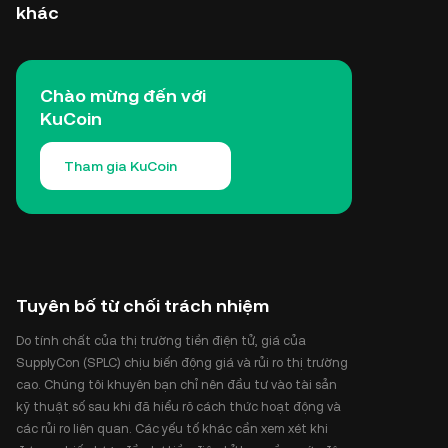
khác
Chào mừng đến với
KuCoin
Tham gia KuCoin
Tuyên bố từ chối trách nhiệm
Do tính chất của thị trường tiền điện tử, giá của
SupplyCon (SPLC) chịu biến động giá và rủi ro thị trường
cao. Chúng tôi khuyên bạn chỉ nên đầu tư vào tài sản
kỹ thuật số sau khi đã hiểu rõ cách thức hoạt động và
các rủi ro liên quan. Các yếu tố khác cần xem xét khi