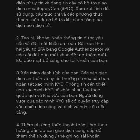
điện tử uy tín và đáng tin cậy có hỗ trợ giao
dịch mua SupplyCon (SPLC). Xem xét tính dễ
sử dụng, cấu trúc phí và các phương thức
thanh toán được hỗ trợ khi chọn sàn giao
dịch tiền điện tử.
2.
Tạo tài khoản:
Nhập thông tin được yêu
cầu và đặt mật khẩu an toàn. Bật
xác thực
hai yếu tố 2FA bằng Google Authenticator
và
các cài đặt bảo mật khác để tạo thêm một
lớp bảo mật bổ sung cho tài khoản của bạn.
3.
Xác minh danh tính của bạn:
Các sàn giao
dịch an toàn và uy tín thường sẽ yêu cầu bạn
hoàn tất
xác minh KYC
. Thông tin cần thiết
cho xác minh KYC sẽ khác nhau tùy theo
quốc tịch và khu vực của bạn. Người dùng
vượt qua xác minh KYC sẽ có quyền truy cập
vào nhiều tính năng và dịch vụ hơn trên nền
tảng.
4.
Thêm phương thức thanh toán:
Làm theo
hướng dẫn do sàn giao dịch cung cấp để
thêm thẻ tín dụng / thẻ ghi nợ, tài khoản