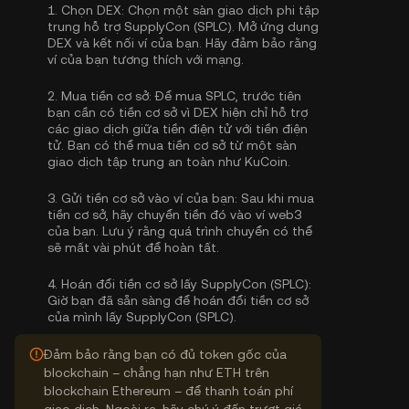
1.
Chọn DEX:
Chọn một sàn giao dịch phi tập
trung hỗ trợ SupplyCon (SPLC). Mở ứng dụng
DEX và kết nối ví của bạn. Hãy đảm bảo rằng
ví của bạn tương thích với mạng.
2.
Mua tiền cơ sở:
Để mua SPLC, trước tiên
bạn cần có tiền cơ sở vì DEX hiện chỉ hỗ trợ
các giao dịch giữa tiền điện tử với tiền điện
tử. Bạn có thể
mua tiền cơ sở
từ một sàn
giao dịch tập trung an toàn như KuCoin.
3.
Gửi tiền cơ sở vào ví của bạn:
Sau khi mua
tiền cơ sở, hãy chuyển tiền đó vào ví web3
của bạn. Lưu ý rằng quá trình chuyển có thể
sẽ mất vài phút để hoàn tất.
4.
Hoán đổi tiền cơ sở lấy SupplyCon (SPLC):
Giờ bạn đã sẵn sàng để hoán đổi tiền cơ sở
của mình lấy SupplyCon (SPLC).
Đảm bảo rằng bạn có đủ token gốc của
blockchain – chẳng hạn như ETH trên
blockchain Ethereum – để thanh toán phí