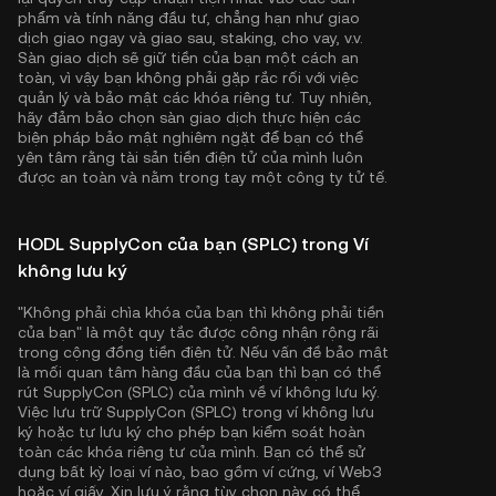
phẩm và tính năng đầu tư, chẳng hạn như giao
dịch giao ngay và giao sau, staking, cho vay, v.v.
Sàn giao dịch sẽ giữ tiền của bạn một cách an
toàn, vì vậy bạn không phải gặp rắc rối với việc
quản lý và bảo mật các khóa riêng tư. Tuy nhiên,
hãy đảm bảo chọn sàn giao dịch thực hiện các
biện pháp bảo mật nghiêm ngặt để bạn có thể
yên tâm rằng tài sản tiền điện tử của mình luôn
được an toàn và nằm trong tay một công ty tử tế.
HODL SupplyCon của bạn (SPLC) trong Ví
không lưu ký
"Không phải chìa khóa của bạn thì không phải tiền
của bạn" là một quy tắc được công nhận rộng rãi
trong cộng đồng tiền điện tử. Nếu vấn đề bảo mật
là mối quan tâm hàng đầu của bạn thì bạn có thể
rút SupplyCon (SPLC) của mình về ví không lưu ký.
Việc lưu trữ SupplyCon (SPLC) trong ví không lưu
ký hoặc tự lưu ký cho phép bạn kiểm soát hoàn
toàn các khóa riêng tư của mình. Bạn có thể sử
dụng bất kỳ loại ví nào, bao gồm ví cứng, ví Web3
hoặc ví giấy. Xin lưu ý rằng tùy chọn này có thể