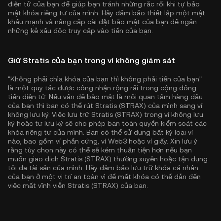
điện tử của bạn để giúp bạn tránh những rắc rối khi tự bảo
mật khóa riêng tư của mình. Hãy đảm bảo thiết lập một mật
khẩu mạnh và nâng cấp cài đặt bảo mật của bạn để ngăn
những kẻ xấu độc truy cập vào tiền của bạn.
Giữ Stratis của bạn trong ví không giám sát
"Không phải chìa khóa của bạn thì không phải tiền của bạn"
là một quy tắc được công nhận rộng rãi trong cộng đồng
tiền điện tử. Nếu vấn đề bảo mật là mối quan tâm hàng đầu
của bạn thì bạn có thể rút Stratis (STRAX) của mình sang ví
không lưu ký. Việc lưu trữ Stratis (STRAX) trong ví không lưu
ký hoặc tự lưu ký sẽ cho phép bạn toàn quyền kiểm soát các
khóa riêng tư của mình. Bạn có thể sử dụng bất kỳ loại ví
nào, bao gồm ví phần cứng, ví Web3 hoặc ví giấy. Xin lưu ý
rằng tùy chọn này có thể sẽ kém thuận tiện hơn nếu bạn
muốn giao dịch Stratis (STRAX) thường xuyên hoặc tận dụng
tối đa tài sản của mình. Hãy đảm bảo lưu trữ khóa cá nhân
của bạn ở một vị trí an toàn vì để mất khóa có thể dẫn đến
việc mất vĩnh viễn Stratis (STRAX) của bạn.