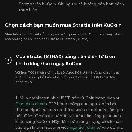
Stratis trên KuCoin. Chúng tôi sẽ hướng dẫn bạn cách
thực hiện.
Chọn cách bạn muốn mua Stratis trên KuCoin
Mua tiền điện tử thật dễ dàng và trực quan trên KuCoin. Hãy cùng khám
phá những cách khác nhau để mua Stratis (STRAX).
Mua Stratis (STRAX) bằng tiền điện tử trên
1
Thị trường Giao ngay KuCoin
Với hơn 700 tài sản kỹ thuật số được hỗ trợ, thị trường giao ngay
KuCoin là nơi phổ biến nhất để mua Stratis (STRAX). Dưới đây là
cách mua:
1. Mua stablecoin như USDT trên KuCoin bằng dịch vụ
Giao dịch nhanh
, P2P hoặc thông qua người bán bên
thứ ba. Ngoài ra, bạn có thể chuyển các khoản nắm giữ
tiền điện tử hiện có từ một ví hoặc nền tảng giao dịch
khác sang KuCoin. Hãy đảm bảo rằng mạng blockchain
của bạn là chính xác, vì việc
nạp tiền điện tử
vào sai địa