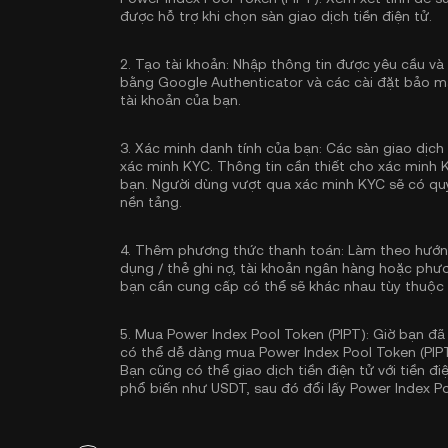
được hỗ trợ khi chọn sàn giao dịch tiền điện tử.
2.
Tạo tài khoản:
Nhập thông tin được yêu cầu và
bằng Google Authenticator
và các cài đặt bảo m
tài khoản của bạn.
3.
Xác minh danh tính của bạn:
Các sàn giao dịch 
xác minh KYC
. Thông tin cần thiết cho xác minh 
bạn. Người dùng vượt qua xác minh KYC sẽ có quy
nền tảng.
4.
Thêm phương thức thanh toán:
Làm theo hướng
dụng / thẻ ghi nợ, tài khoản ngân hàng hoặc phư
bạn cần cung cấp có thể sẽ khác nhau tùy thuộc
5.
Mua Power Index Pool Token (PIPT):
Giờ bạn đã 
có thể dễ dàng mua Power Index Pool Token (PIPT
Bạn cũng có thể giao dịch tiền điện tử với tiền đ
phổ biến như
USDT
, sau đó đổi lấy Power Index 