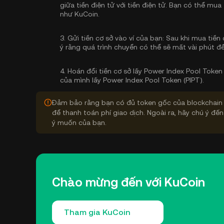
giữa tiền điện tử với tiền điện tử. Bạn có thể
mua 
như KuCoin.
3.
Gửi tiền cơ sở vào ví của bạn:
Sau khi mua tiền 
ý rằng quá trình chuyển có thể sẽ mất vài phút để
4.
Hoán đổi tiền cơ sở lấy Power Index Pool Token 
của mình lấy Power Index Pool Token (PIPT).
Đảm bảo rằng bạn có đủ token gốc của blockchain 
để thanh toán phí giao dịch. Ngoài ra, hãy chú ý đến
ý muốn của bạn.
Chào mừng đến với KuCoin
Tham gia KuCoin