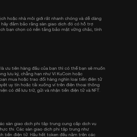
ịch hoặc nhà môi giới rất nhanh chóng và dễ dàng
, hãy đảm bảo rằng sàn giao dịch đó có hỗ trợ
dịch bạn chọn có nền tảng bảo mật vững chắc, tính
 là ưu tiên hàng đầu của bạn thì có thể bạn sẽ muốn
ông lưu ký, chẳng hạn như
Ví KuCoin
hoặc
ạn mua hoặc trao đổi hàng nghìn loại tiền điện tử
ệt uy tín hoặc tải xuống ví trên điện thoại thông
iện có để lưu trữ, gửi và nhận tiền điện tử và NFT.
ác sàn giao dịch phi tập trung cung cấp dịch vụ
hực thi. Các sàn giao dịch phi tập trung như
h tiền điện tử. Hầu hết token đều nằm trên các