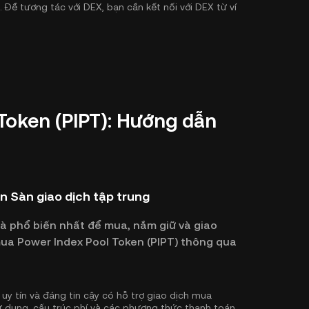
. Để tương tác với DEX, bạn cần kết nối với DEX từ ví
Token (PIPT): Hướng dẫn
n Sàn giao dịch tập trung
và phổ biến nhất để mua, nắm giữ và giao
 mua Power Index Pool Token (PIPT) thông qua
uy tín và đáng tin cậy có hỗ trợ giao dịch mua
ử dụng, cấu trúc phí và các phương thức thanh toán