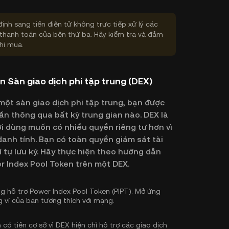
định sang tiền điện tử không trực tiếp xử lý các
thanh toán của bên thứ ba. Hãy kiểm tra và đảm
hi mua.
n Sàn giao dịch phi tập trung (DEX)
một sàn giao dịch phi tập trung, bạn được
cần thông qua bất kỳ trung gian nào. DEX là
i dùng muốn có nhiều quyền riêng tư hơn vì
anh tính. Bạn có toàn quyền giám sát tài
í tự lưu ký. Hãy thực hiện theo hướng dẫn
 Index Pool Token trên một DEX.
g hỗ trợ Power Index Pool Token (PIPT). Mở ứng
 ví của bạn tương thích với mạng.
có tiền cơ sở vì DEX hiện chỉ hỗ trợ các giao dịch