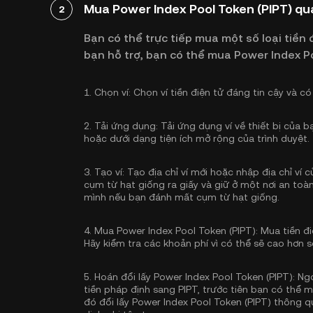
Mua Power Index Pool Token (PIPT) qua
2
Bạn có thể trực tiếp mua một số loại tiền đ
bạn hỗ trợ, bạn có thể mua Power Index P
1.
Chọn ví:
Chọn ví tiền điện tử đáng tin cậy và có
2.
Tải ứng dụng:
Tải ứng dụng ví về thiết bị của 
hoặc dưới dạng tiện ích mở rộng của trình duyệt.
3.
Tạo ví:
Tạo địa chỉ ví mới hoặc nhập địa chỉ ví
cụm từ hạt giống ra giấy và giữ ở một nơi an toàn
mình nếu bạn đánh mất cụm từ hạt giống.
4.
Mua Power Index Pool Token (PIPT):
Mua tiền đi
Hãy kiểm tra các khoản phí vì có thể sẽ cao hơn s
5.
Hoán đổi lấy Power Index Pool Token (PIPT):
Ngo
tiền pháp định sang PIPT, trước tiên bạn có thể 
đó đổi lấy Power Index Pool Token (PIPT) thông q