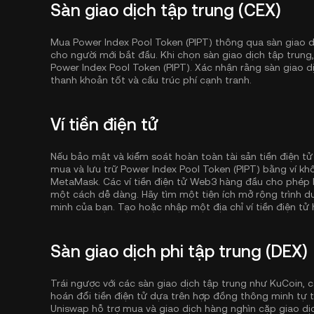
Sàn giao dịch tập trung (CEX)
Mua Power Index Pool Token (PIPT) thông qua sàn giao d
cho người mới bắt đầu. Khi chọn sàn giao dịch tập trung
Power Index Pool Token (PIPT). Xác nhận rằng sàn giao 
thanh khoản tốt và cấu trúc phí cạnh tranh.
Ví tiền điện tử
Nếu bảo mật và kiểm soát hoàn toàn tài sản tiền điện tử
mua và lưu trữ Power Index Pool Token (PIPT) bằng ví kh
MetaMask. Các ví tiền điện tử Web3 hàng đầu cho phép b
một cách dễ dàng. Hãy tìm một tiện ích mở rộng trình duy
minh của bạn. Tạo hoặc nhập một địa chỉ ví tiền điện tử h
Sàn giao dịch phi tập trung (DEX)
Trái ngược với các sàn giao dịch tập trung như KuCoin, c
hoán đổi tiền điện tử dựa trên hợp đồng thông minh tự t
Uniswap hỗ trợ mua và giao dịch hàng nghìn cặp giao dịc