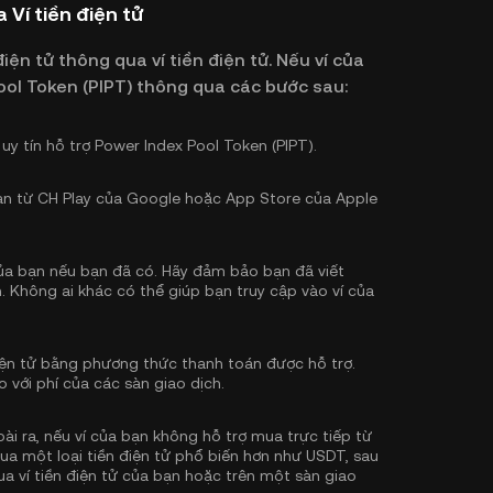
 Ví tiền điện tử
iện tử thông qua ví tiền điện tử. Nếu ví của
ool Token (PIPT) thông qua các bước sau:
 uy tín hỗ trợ Power Index Pool Token (PIPT).
bạn từ CH Play của Google hoặc App Store của Apple
 của bạn nếu bạn đã có. Hãy đảm bảo bạn đã viết
. Không ai khác có thể giúp bạn truy cập vào ví của
ện tử bằng phương thức thanh toán được hỗ trợ.
o với phí của các sàn giao dịch.
ài ra, nếu ví của bạn không hỗ trợ mua trực tiếp từ
mua một loại tiền điện tử phổ biến hơn như USDT, sau
ua ví tiền điện tử của bạn hoặc trên một sàn giao