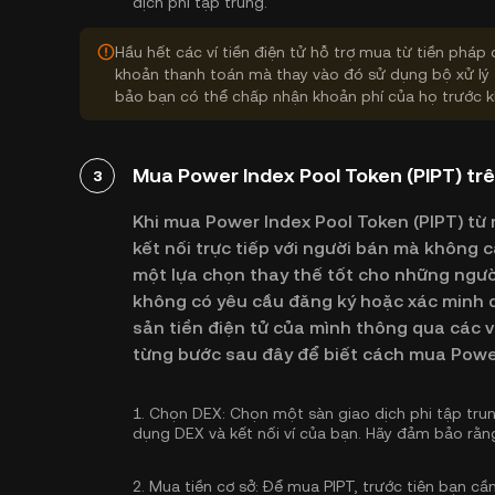
dịch phi tập trung.
Hầu hết các ví tiền điện tử hỗ trợ mua từ tiền pháp 
khoản thanh toán mà thay vào đó sử dụng bộ xử lý 
bảo bạn có thể chấp nhận khoản phí của họ trước k
Mua Power Index Pool Token (PIPT) trê
3
Khi mua Power Index Pool Token (PIPT) từ 
kết nối trực tiếp với người bán mà không 
một lựa chọn thay thế tốt cho những ngườ
không có yêu cầu đăng ký hoặc xác minh d
sản tiền điện tử của mình thông qua các v
từng bước sau đây để biết cách mua Power
1.
Chọn DEX:
Chọn một sàn giao dịch phi tập trun
dụng DEX và kết nối ví của bạn. Hãy đảm bảo rằng
2.
Mua tiền cơ sở:
Để mua PIPT, trước tiên bạn cần 