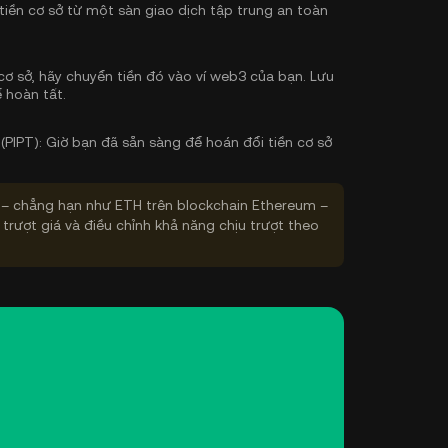
tiền cơ sở
từ một sàn giao dịch tập trung an toàn
cơ sở, hãy chuyển tiền đó vào ví web3 của bạn. Lưu
 hoàn tất.
(PIPT):
Giờ bạn đã sẵn sàng để hoán đổi tiền cơ sở
– chẳng hạn như ETH trên blockchain Ethereum –
 trượt giá và điều chỉnh khả năng chịu trượt theo