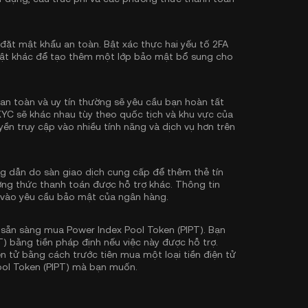
 đặt mật khẩu an toàn. Bật
xác thực hai yếu tố 2FA
ật khác để tạo thêm một lớp bảo mật bổ sung cho
an toàn và uy tín thường sẽ yêu cầu bạn hoàn tất
KYC sẽ khác nhau tùy theo quốc tịch và khu vực của
ền truy cập vào nhiều tính năng và dịch vụ hơn trên
 dẫn do sàn giao dịch cung cấp để thêm thẻ tín
ơng thức thanh toán được hỗ trợ khác. Thông tin
 vào yêu cầu bảo mật của ngân hàng.
sẵn sàng mua Power Index Pool Token (PIPT). Bạn
) bằng tiền pháp định nếu việc này được hỗ trợ.
iện tử bằng cách trước tiên mua một loại tiền điện tử
Pool Token (PIPT) mà bạn muốn.