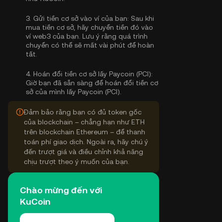
3.
Gửi tiền cơ sở vào ví của bạn:
Sau khi
mua tiền cơ sở, hãy chuyển tiền đó vào
ví web3 của bạn. Lưu ý rằng quá trình
chuyển có thể sẽ mất vài phút để hoàn
tất.
4.
Hoán đổi tiền cơ sở lấy Paycoin (PCI):
Giờ bạn đã sẵn sàng để hoán đổi tiền cơ
sở của mình lấy Paycoin (PCI).
Đảm bảo rằng bạn có đủ token gốc
của blockchain – chẳng hạn như ETH
trên blockchain Ethereum – để thanh
toán phí giao dịch. Ngoài ra, hãy chú ý
đến trượt giá và điều chỉnh khả năng
chịu trượt theo ý muốn của bạn.
Chào mừng đến với
KuCoin