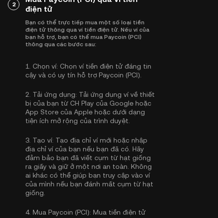
2
điện tử
Bạn có thể trực tiếp mua một số loại tiền
điện tử thông qua ví tiền điện tử. Nếu ví của
bạn hỗ trợ, bạn có thể mua Paycoin (PCI)
thông qua các bước sau:
1.
Chọn ví:
Chọn ví tiền điện tử đáng tin
cậy và có uy tín hỗ trợ Paycoin (PCI).
2.
Tải ứng dụng:
Tải ứng dụng ví về thiết
bị của bạn từ CH Play của Google hoặc
App Store của Apple hoặc dưới dạng
tiện ích mở rộng của trình duyệt.
3.
Tạo ví:
Tạo địa chỉ ví mới hoặc nhập
địa chỉ ví của bạn nếu bạn đã có. Hãy
đảm bảo bạn đã viết cụm từ hạt giống
ra giấy và giữ ở một nơi an toàn. Không
ai khác có thể giúp bạn truy cập vào ví
của mình nếu bạn đánh mất cụm từ hạt
giống.
4.
Mua Paycoin (PCI):
Mua tiền điện tử