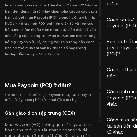
bước
hoặc khám phá các loại tiền điện tử khác ư? Vậy thì
bạn đến đúng nơi rồi! Hãy khám phá tất cả các cách
bạn có thể mua Paycoin (PCI) trong hướng dẫn này.
Cách lưu trữ
KuCoin hỗ trợ hơn 700 loại tiền điện tử và liên tục
Paycoin (PCI)
bổ sung thêm nhiều viên ngọc quý tiền điện tử vào
nền tảng của chúng tôi. Mặc dù KuCoin hiện không
Bạn có thể l
hỗ trợ Paycoin (PCI), chúng tôi sẽ hướng dẫn cách
gì với Paycoi
bạn có thể mua tài sản kỹ thuật số này trong
(PCI)?
hướng dẫn từng bước bên dưới.
Câu hỏi thườ
gặp
Mua Paycoin (PCI) ở đâu?
Các cách mu
Có một số cách để nhận Paycoin (PCI). Dưới đây là
Paycoin (PCI)
một số tùy chọn phổ biến nhất để bạn chọn:
khác
Sàn giao dịch tập trung (CEX)
Cách mua cá
Mua Paycoin (PCI) thông qua sàn giao dịch
tài sản tiền đ
hoặc nhà môi giới rất nhanh chóng và dễ
tử khác
dàng cho người mới bắt đầu. Khi chọn sàn