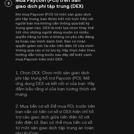
Mua Paycoin (PCI) trên Sàn
3
giao dịch phi tập trung (DEX)
Khi mua Paycoin (PCI) từ một sàn giao dịch
phi tập trung, bạn được kết nối trực tiếp với
người bán mà không cần thông qua bất kỳ
trung gian nào. DEX là một lựa chọn thay thế
tốt cho những người dùng muốn có nhiều
quyền riêng tư hơn vì không có yêu cầu đăng
ký hoặc xác minh danh tính. Bạn có toàn
quyền giám sát tài sản tiền điện tử của mình
thông qua các ví tự lưu ký. Hãy thực hiện theo
hướng dẫn từng bước sau đây để biết cách
mua Paycoin trên một DEX.
1.
Chọn DEX:
Chọn một sàn giao dịch
phi tập trung hỗ trợ Paycoin (PCI). Mở
ứng dụng DEX và kết nối ví của bạn. Hãy
đảm bảo rằng ví của bạn tương thích với
mạng.
2.
Mua tiền cơ sở:
Để mua PCI, trước tiên
bạn cần có tiền cơ sở vì DEX hiện chỉ hỗ
trợ các giao dịch giữa tiền điện tử với
tiền điện tử. Bạn có thể
mua tiền cơ sở
từ một sàn giao dịch tập trung an toàn
như KuCoin.