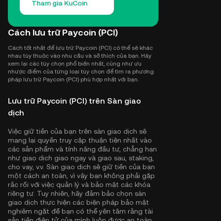
Tham gia KuCoin
Cách lưu trữ Paycoin (PCI)
Cách tốt nhất để lưu trữ Paycoin (PCI) có thể sẽ khác
nhau tùy thuộc vào nhu cầu và sở thích của bạn. Hãy
xem lại các tùy chọn phổ biến nhất, cũng như ưu
nhược điểm của từng loại tùy chọn để tìm ra phương
pháp lưu trữ Paycoin (PCI) phù hợp nhất với bạn.
Lưu trữ Paycoin (PCI) trên Sàn giao
dịch
Việc giữ tiền của bạn trên sàn giao dịch sẽ
mang lại quyền truy cập thuận tiện nhất vào
các sản phẩm và tính năng đầu tư, chẳng hạn
như giao dịch giao ngay và giao sau, staking,
cho vay, v.v. Sàn giao dịch sẽ giữ tiền của bạn
một cách an toàn, vì vậy bạn không phải gặp
rắc rối với việc quản lý và bảo mật các khóa
riêng tư. Tuy nhiên, hãy đảm bảo chọn sàn
giao dịch thực hiện các biện pháp bảo mật
nghiêm ngặt để bạn có thể yên tâm rằng tài
sản tiền điện tử của mình luôn được an toàn