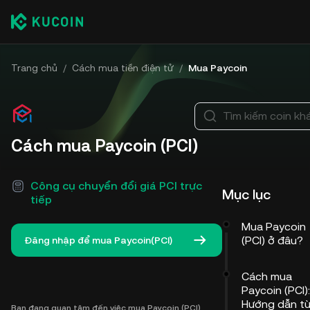
Trang chủ
/
Cách mua tiền điện tử
/
Mua Paycoin
Tìm kiếm coin kh
Cách mua Paycoin (PCI)
Công cụ chuyển đổi giá PCI trực
Mục lục
tiếp
Mua Paycoin
(PCI) ở đâu?
Đăng nhập để mua Paycoin(PCI)
Cách mua
Paycoin (PCI):
Hướng dẫn t
Bạn đang quan tâm đến việc mua Paycoin (PCI)