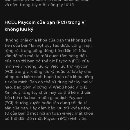
và nằm trong tay một công ty tử tế.
HODL Paycoin của bạn (PCI) trong Ví
không lưu ký
"Không phải chìa khóa của bạn thì không phải
tiền của bạn" là một quy tắc được công nhận
rộng rãi trong cộng đồng tiền điện tử. Nếu
vấn đề bảo mật là mối quan tâm hàng đầu
của bạn thì bạn có thể rút Paycoin (PCI) của
mình về ví không lưu ký. Việc lưu trữ Paycoin
(PCI) trong ví không lưu ký hoặc tự lưu ký cho
phép bạn kiểm soát hoàn toàn các khóa riêng
tư của mình. Bạn có thể sử dụng bất kỳ loại ví
nào, bao gồm ví cứng, ví Web3 hoặc ví giấy.
Xin lưu ý rằng tùy chọn này có thể kém thuận
tiện hơn nếu bạn muốn giao dịch Paycoin
(PCI) thường xuyên hoặc tận dụng tối đa tài
sản của bạn. Hãy đảm bảo lưu trữ khóa riêng
tư của bạn ở một nơi an toàn vì việc mất khoá
có thể dẫn đến mất Paycoin (PCI) vĩnh viễn.