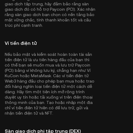
giao dịch tập trung, hãy đảm bảo rằng sàn
giao dịch đó có hỗ trợ Paycoin (PCI). Xác nhận
rằng sàn giao dịch bạn chọn có nền tảng bảo
mật vững chắc, tính thanh khoản tốt và cấu
trúc phí cạnh tranh.
Ví tiền điện tử
Nếu bảo mật và kiểm soát hoàn toàn tài sản
tiền điện tử là ưu tiên hàng đầu của bạn thì
có thể bạn sẽ muốn mua và lưu trữ Paycoin
(PCI) bằng ví không lưu ký, chẳng hạn như
Ví
KuCoin
hoặc MetaMask. Các ví tiền điện tử
Web3 hàng đầu cho phép bạn mua hoặc trao
đổi hàng nghìn loại tiền điện tử một cách dễ
dàng. Hãy tìm một tiện ích mở rộng trình
duyệt uy tín hoặc tải xuống ví trên điện thoại
thông minh của bạn. Tạo hoặc nhập một địa
chỉ ví tiền điện tử hiện có để lưu trữ, gửi và
nhận tiền điện tử và NFT.
Sàn giao dịch phi tập trung (DEX)