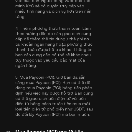
vực của bạn. Người dùng vượt qua xác
minh KYC sẽ có quyền truy cập vào
nhiều tính năng và dịch vụ hơn trên nền
tảng.
4.
Thêm phương thức thanh toán:
Làm
theo hướng dẫn do sàn giao dịch cung
cấp để thêm thẻ tín dụng / thẻ ghi nợ,
tài khoản ngân hàng hoặc phương thức
thanh toán được hỗ trợ khác. Thông tin
bạn cần cung cấp có thể sẽ khác nhau
tùy thuộc vào yêu cầu bảo mật của
ngân hàng.
5.
Mua Paycoin (PCI):
Giờ bạn đã sẵn
sàng mua Paycoin (PCI). Bạn có thể dễ
dàng mua Paycoin (PCI) bằng tiền pháp
định nếu việc này được hỗ trợ. Bạn cũng
có thể giao dịch tiền điện tử với tiền
điện tử bằng cách trước tiên mua một
loại tiền điện tử phổ biến như
USDT
, sau
đó đổi lấy Paycoin (PCI) mà bạn muốn.
Mua Paycoin (PCI) qua Ví tiền