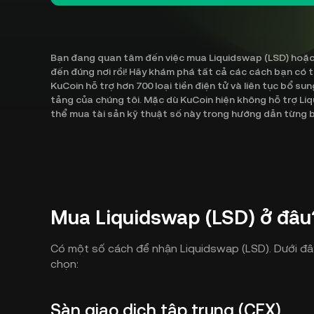
Bạn đang quan tâm đến việc mua Liquidswap (LSD) hoặc k
đến đúng nơi rồi! Hãy khám phá tất cả các cách bạn có 
KuCoin hỗ trợ hơn 700 loại tiền điện tử và liên tục bổ su
tảng của chúng tôi. Mặc dù KuCoin hiện không hỗ trợ Li
thể mua tài sản kỹ thuật số này trong hướng dẫn từng 
Mua Liquidswap (LSD) ở đâu
Có một số cách để nhận Liquidswap (LSD). Dưới đâ
chọn:
Sàn giao dịch tập trung (CEX)