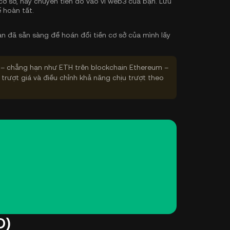
cơ sở, hãy chuyển tiền đó vào ví web3 của bạn. Lưu
 hoàn tất.
n đã sẵn sàng để hoán đổi tiền cơ sở của mình lấy
– chẳng hạn như ETH trên blockchain Ethereum –
 trượt giá và điều chỉnh khả năng chịu trượt theo
D)