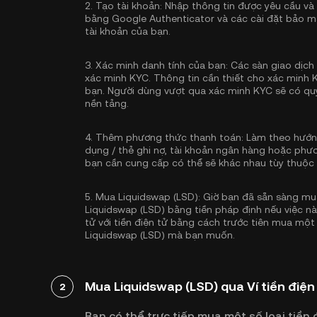
2.
Tạo tài khoản:
Nhập thông tin được yêu cầu và
bằng Google Authenticator
và các cài đặt bảo m
tài khoản của bạn.
3.
Xác minh danh tính của bạn:
Các sàn giao dịch 
xác minh KYC
. Thông tin cần thiết cho xác minh 
bạn. Người dùng vượt qua xác minh KYC sẽ có quy
nền tảng.
4.
Thêm phương thức thanh toán:
Làm theo hướng
dụng / thẻ ghi nợ, tài khoản ngân hàng hoặc phư
bạn cần cung cấp có thể sẽ khác nhau tùy thuộc
5.
Mua Liquidswap (LSD):
Giờ bạn đã sẵn sàng mu
Liquidswap (LSD) bằng tiền pháp định nếu việc nà
tử với tiền điện tử bằng cách trước tiên mua một 
Liquidswap (LSD) mà bạn muốn.
Mua Liquidswap (LSD) qua Ví tiền điện
2
Bạn có thể trực tiếp mua một số loại tiền đ