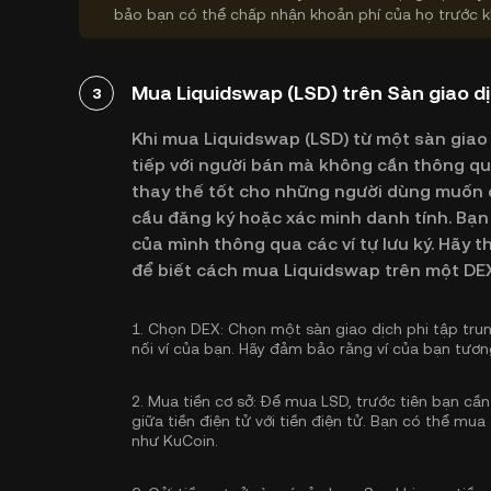
bảo bạn có thể chấp nhận khoản phí của họ trước k
Mua Liquidswap (LSD) trên Sàn giao dị
3
Khi mua Liquidswap (LSD) từ một sàn giao 
tiếp với người bán mà không cần thông qua
thay thế tốt cho những người dùng muốn c
cầu đăng ký hoặc xác minh danh tính. Bạn 
của mình thông qua các ví tự lưu ký. Hãy
để biết cách mua Liquidswap trên một DEX
1.
Chọn DEX:
Chọn một sàn giao dịch phi tập trun
nối ví của bạn. Hãy đảm bảo rằng ví của bạn tươn
2.
Mua tiền cơ sở:
Để mua LSD, trước tiên bạn cần c
giữa tiền điện tử với tiền điện tử. Bạn có thể
mua 
như KuCoin.