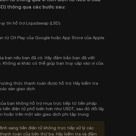
SD) thông qua các bước sau:
uy tín hỗ trợ Liquidswap (LSD).
bạn từ CH Play của Google hoặc App Store của Apple
 của bạn nếu bạn đã có. Hãy đảm bảo bạn đã viết
. Không ai khác có thể giúp bạn truy cập vào ví của
hương thức thanh toán được hỗ trợ. Hãy kiểm tra
các sàn giao dịch.
 của bạn không hỗ trợ mua trực tiếp từ tiền pháp
i tiền điện tử phổ biến hơn như USDT, sau đó đổi lấy
ạn hoặc trên một sàn giao dịch phi tập trung.
định sang tiền điện tử không trực tiếp xử lý các
thanh toán của bên thứ ba. Hãy kiểm tra và đảm