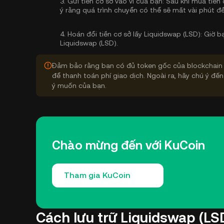
3.
Gửi tiền cơ sở vào ví của bạn:
Sau khi mua tiền 
ý rằng quá trình chuyển có thể sẽ mất vài phút để
4.
Hoán đổi tiền cơ sở lấy Liquidswap (LSD):
Giờ bạ
Liquidswap (LSD).
Đảm bảo rằng bạn có đủ token gốc của blockchain 
để thanh toán phí giao dịch. Ngoài ra, hãy chú ý đến
ý muốn của bạn.
Chào mừng đến với KuCoin
Tham gia KuCoin
Cách lưu trữ Liquidswap (LS