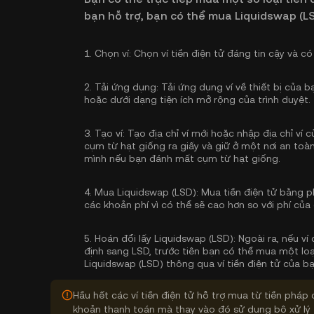
bạn hỗ trợ, bạn có thể mua Liquidswap (L
1.
Chọn ví:
Chọn ví tiền điện tử đáng tin cậy và có 
2.
Tải ứng dụng:
Tải ứng dụng ví về thiết bị của 
hoặc dưới dạng tiện ích mở rộng của trình duyệt.
3.
Tạo ví:
Tạo địa chỉ ví mới hoặc nhập địa chỉ ví
cụm từ hạt giống ra giấy và giữ ở một nơi an toàn
mình nếu bạn đánh mất cụm từ hạt giống.
4.
Mua Liquidswap (LSD):
Mua tiền điện tử bằng p
các khoản phí vì có thể sẽ cao hơn so với phí của 
5.
Hoán đổi lấy Liquidswap (LSD):
Ngoài ra, nếu ví
định sang LSD, trước tiên bạn có thể mua một loạ
Liquidswap (LSD) thông qua ví tiền điện tử của b
Hầu hết các ví tiền điện tử hỗ trợ mua từ tiền pháp 
khoản thanh toán mà thay vào đó sử dụng bộ xử lý 