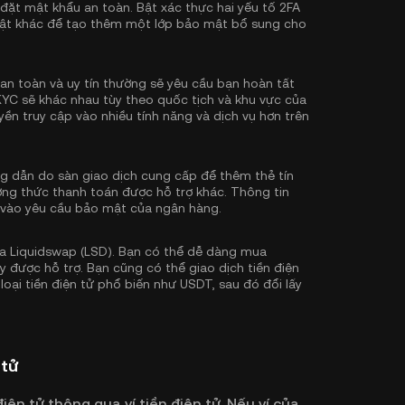
 đặt mật khẩu an toàn. Bật
xác thực hai yếu tố 2FA
ật khác để tạo thêm một lớp bảo mật bổ sung cho
an toàn và uy tín thường sẽ yêu cầu bạn hoàn tất
KYC sẽ khác nhau tùy theo quốc tịch và khu vực của
ền truy cập vào nhiều tính năng và dịch vụ hơn trên
 dẫn do sàn giao dịch cung cấp để thêm thẻ tín
ơng thức thanh toán được hỗ trợ khác. Thông tin
 vào yêu cầu bảo mật của ngân hàng.
a Liquidswap (LSD). Bạn có thể dễ dàng mua
y được hỗ trợ. Bạn cũng có thể giao dịch tiền điện
loại tiền điện tử phổ biến như
USDT
, sau đó đổi lấy
 tử
iện tử thông qua ví tiền điện tử. Nếu ví của