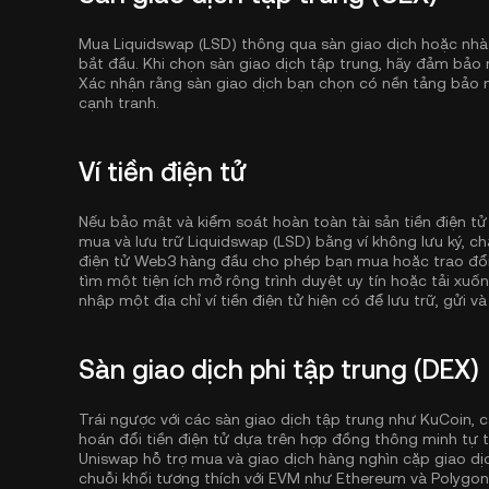
Mua Liquidswap (LSD) thông qua sàn giao dịch hoặc nhà
bắt đầu. Khi chọn sàn giao dịch tập trung, hãy đảm bảo 
Xác nhận rằng sàn giao dịch bạn chọn có nền tảng bảo m
cạnh tranh.
Ví tiền điện tử
Nếu bảo mật và kiểm soát hoàn toàn tài sản tiền điện tử
mua và lưu trữ Liquidswap (LSD) bằng ví không lưu ký, 
điện tử Web3 hàng đầu cho phép bạn mua hoặc trao đổi 
tìm một tiện ích mở rộng trình duyệt uy tín hoặc tải xuố
nhập một địa chỉ ví tiền điện tử hiện có để lưu trữ, gửi và
Sàn giao dịch phi tập trung (DEX)
Trái ngược với các sàn giao dịch tập trung như KuCoin, c
hoán đổi tiền điện tử dựa trên hợp đồng thông minh tự t
Uniswap hỗ trợ mua và giao dịch hàng nghìn cặp giao dịc
chuỗi khối tương thích với EVM như
Ethereum
và
Polygon