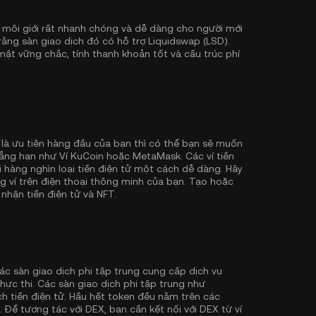
 môi giới rất nhanh chóng và dễ dàng cho người mới
rằng sàn giao dịch đó có hỗ trợ Liquidswap (LSD).
ật vững chắc, tính thanh khoản tốt và cấu trúc phí
 là ưu tiên hàng đầu của bạn thì có thể bạn sẽ muốn
chẳng hạn như
Ví KuCoin
hoặc MetaMask. Các ví tiền
hàng nghìn loại tiền điện tử một cách dễ dàng. Hãy
ng ví trên điện thoại thông minh của bạn. Tạo hoặc
 nhận tiền điện tử và NFT.
ác sàn giao dịch phi tập trung cung cấp dịch vụ
hực thi. Các sàn giao dịch phi tập trung như
h tiền điện tử. Hầu hết token đều nằm trên các
. Để tương tác với DEX, bạn cần kết nối với DEX từ ví