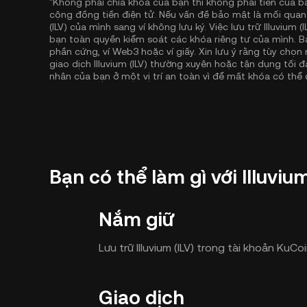
"Không phải chìa khóa của bạn thì không phải tiền của b
cộng đồng tiền điện tử. Nếu vấn đề bảo mật là mối quan 
(ILV) của mình sang ví không lưu ký. Việc lưu trữ Illuvium 
bạn toàn quyền kiểm soát các khóa riêng tư của mình. Bạ
phần cứng, ví Web3 hoặc ví giấy. Xin lưu ý rằng tùy chọ
giao dịch Illuvium (ILV) thường xuyên hoặc tận dụng tối 
nhân của bạn ở một vị trí an toàn vì để mất khóa có thể d
Bạn có thể làm gì với Illuviu
Nắm giữ
Lưu trữ Illuvium (ILV) trong tài khoản KuCo
Giao dịch