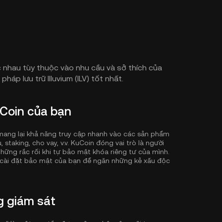
hác nhau tùy thuộc vào nhu cầu và sở thích của
háp lưu trữ Illuvium (ILV) tốt nhất.
KuCoin của bạn
ẽ mang lại khả năng truy cập nhanh vào các sản phẩm
 staking, cho vay, v.v. KuCoin đóng vai trò là người
những rắc rối khi tự bảo mật khóa riêng tư của mình.
cài đặt bảo mật của bạn để ngăn những kẻ xấu độc
ng giám sát