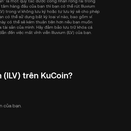
ạn" là một quy tắc được công nhận rộng rãi trong
tâm hàng đầu của bạn thì bạn có thể rút Illuvium
(ILV) trong ví không lưu ký hoặc tự lưu ký sẽ cho phép
n có thể sử dụng bất kỳ loại ví nào, bao gồm ví
n này có thể sẽ kém thuận tiện hơn nếu bạn muốn
đa tài sản của mình. Hãy đảm bảo lưu trữ khóa cá
ẫn đến việc mất vĩnh viễn Illuvium (ILV) của bạn.
m (ILV) trên KuCoin?
in của bạn.