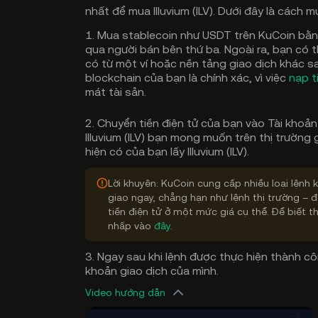
nhất để mua Illuvium (ILV). Dưới đây là cách m
1. Mua stablecoin như USDT trên KuCoin bằn
qua người bán bên thứ ba. Ngoài ra, bạn có t
có từ một ví hoặc nền tảng giao dịch khác 
blockchain của bạn là chính xác, vì việc
nạp t
mát tài sản.
2. Chuyển tiền điện tử của bạn vào Tài khoản
Illuvium (ILV) bạn mong muốn trên thị trường 
hiện có của bạn lấy Illuvium (ILV).
Lời khuyên: KuCoin cung cấp nhiều loại lệnh k
giao ngay, chẳng hạn như lệnh thị trường – đ
tiền điện tử ở một mức giá cụ thể. Để biết t
nhấp vào
đây
.
3. Ngay sau khi lệnh được thực hiện thành côn
khoản giao dịch của mình.
Video hướng dẫn