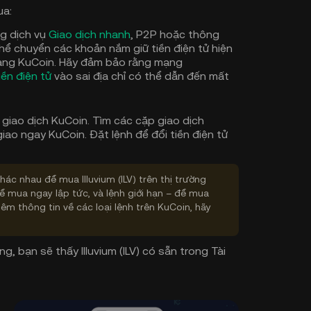
ua:
g dịch vụ
Giao dịch nhanh
, P2P hoặc thông
hể chuyển các khoản nắm giữ tiền điện tử hiện
sang KuCoin. Hãy đảm bảo rằng mạng
iền điện tử
vào sai địa chỉ có thể dẫn đến mất
 giao dịch KuCoin. Tìm các cặp giao dịch
giao ngay KuCoin. Đặt lệnh để đổi tiền điện tử
hác nhau để mua Illuvium (ILV) trên thị trường
ể mua ngay lập tức, và lệnh giới hạn – để mua
hêm thông tin về các loại lệnh trên KuCoin, hãy
g, bạn sẽ thấy Illuvium (ILV) có sẵn trong Tài