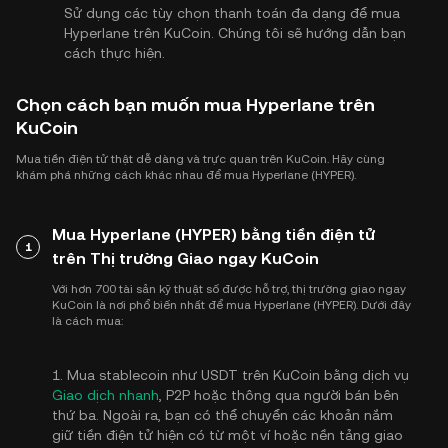
Sử dụng các tùy chọn thanh toán đa dạng để mua
Hyperlane trên KuCoin. Chúng tôi sẽ hướng dẫn bạn
cách thực hiện.
Chọn cách bạn muốn mua Hyperlane trên
KuCoin
Mua tiền điện tử thật dễ dàng và trực quan trên KuCoin. Hãy cùng
khám phá những cách khác nhau để mua Hyperlane (HYPER).
Mua Hyperlane (HYPER) bằng tiền điện tử
1
trên Thị trường Giao ngay KuCoin
Với hơn 700 tài sản kỹ thuật số được hỗ trợ, thị trường giao ngay
KuCoin là nơi phổ biến nhất để mua Hyperlane (HYPER). Dưới đây
là cách mua:
1. Mua stablecoin như USDT trên KuCoin bằng dịch vụ
Giao dịch nhanh
, P2P hoặc thông qua người bán bên
thứ ba. Ngoài ra, bạn có thể chuyển các khoản nắm
giữ tiền điện tử hiện có từ một ví hoặc nền tảng giao