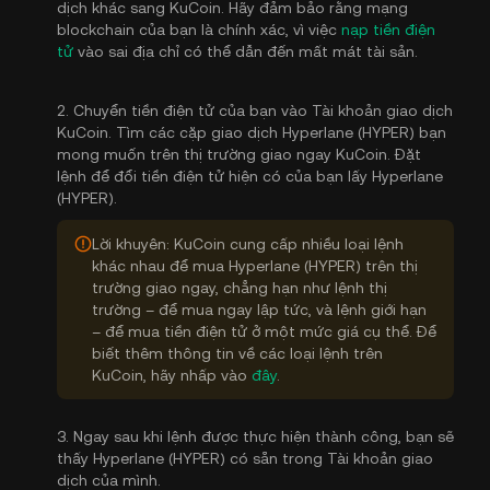
dịch khác sang KuCoin. Hãy đảm bảo rằng mạng
blockchain của bạn là chính xác, vì việc
nạp tiền điện
tử
vào sai địa chỉ có thể dẫn đến mất mát tài sản.
2. Chuyển tiền điện tử của bạn vào Tài khoản giao dịch
KuCoin. Tìm các cặp giao dịch Hyperlane (HYPER) bạn
mong muốn trên thị trường giao ngay KuCoin. Đặt
lệnh để đổi tiền điện tử hiện có của bạn lấy Hyperlane
(HYPER).
Lời khuyên: KuCoin cung cấp nhiều loại lệnh
khác nhau để mua Hyperlane (HYPER) trên thị
trường giao ngay, chẳng hạn như lệnh thị
trường – để mua ngay lập tức, và lệnh giới hạn
– để mua tiền điện tử ở một mức giá cụ thể. Để
biết thêm thông tin về các loại lệnh trên
KuCoin, hãy nhấp vào
đây
.
3. Ngay sau khi lệnh được thực hiện thành công, bạn sẽ
thấy Hyperlane (HYPER) có sẵn trong Tài khoản giao
dịch của mình.