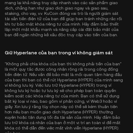
mang lại khả năng truy cập nhanh vào các sản phẩm giao
dịch, chẳng hạn như giao dịch giao ngay và giao sau,
staking, cho vay, v.v. KuCoin đóng vai trò là người giám sát
tài sản tiền điện tử của bạn để giúp bạn tránh những rắc rối
khi tự bảo mật khóa riêng tư của mình. Hãy đảm bảo thiết
lập một mật khẩu mạnh và nâng cấp cài đặt bảo mật của
bạn để ngăn những kẻ xấu độc truy cập vào tiền của bạn.
Giữ Hyperlane của bạn trong ví không giám sát
"Không phải chìa khóa của bạn thì không phải tiền của bạn"
là một quy tắc được công nhận rộng rãi trong cộng đồng
tiền điện tử. Nếu vấn đề bảo mật là mối quan tâm hàng đầu
của bạn thì bạn có thể rút Hyperlane (HYPER) của mình sang
ví không lưu ký. Việc lưu trữ Hyperlane (HYPER) trong ví
không lưu ký hoặc tự lưu ký sẽ cho phép bạn toàn quyền
kiểm soát các khóa riêng tư của mình. Bạn có thể sử dụng
bất kỳ loại ví nào, bao gồm ví phần cứng, ví Web3 hoặc ví
giấy. Xin lưu ý rằng tùy chọn này có thể sẽ kém thuận tiện
hơn nếu bạn muốn giao dịch Hyperlane (HYPER) thường
xuyên hoặc tận dụng tối đa tài sản của mình. Hãy đảm bảo
lưu trữ khóa cá nhân của bạn ở một vị trí an toàn vì để mất
khóa có thể dẫn đến việc mất vĩnh viễn Hyperlane (HYPER)