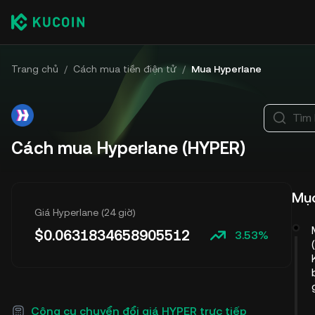
Trang chủ
/
Cách mua tiền điện tử
/
Mua Hyperlane
Tìm 
Cách mua Hyperlane (HYPER)
Mục
Giá Hyperlane (24 giờ)
$
0.0631834658905512
3.53%
Công cụ chuyển đổi giá HYPER trực tiếp