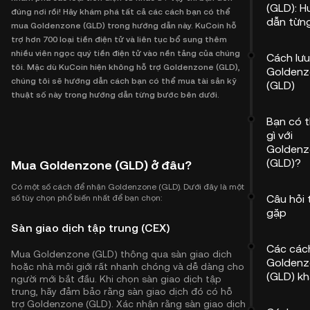
(GLD): 
đúng nơi rồi! Hãy khám phá tất cả các cách bạn có thể
dẫn từn
mua Goldenzone (GLD) trong hướng dẫn này. KuCoin hỗ
trợ hơn 700 loại tiền điện tử và liên tục bổ sung thêm
nhiều viên ngọc quý tiền điện tử vào nền tảng của chúng
Cách lưu
tôi. Mặc dù KuCoin hiện không hỗ trợ Goldenzone (GLD),
Goldenz
chúng tôi sẽ hướng dẫn cách bạn có thể mua tài sản kỹ
(GLD)
thuật số này trong hướng dẫn từng bước bên dưới.
Bạn có t
gì với
Goldenz
(GLD)?
Mua Goldenzone (GLD) ở đâu?
Có một số cách để nhận Goldenzone (GLD). Dưới đây là một
Câu hỏi
số tùy chọn phổ biến nhất để bạn chọn:
gặp
Sàn giao dịch tập trung (CEX)
Các các
Mua Goldenzone (GLD) thông qua sàn giao dịch
Goldenz
hoặc nhà môi giới rất nhanh chóng và dễ dàng cho
(GLD) k
người mới bắt đầu. Khi chọn sàn giao dịch tập
trung, hãy đảm bảo rằng sàn giao dịch đó có hỗ
trợ Goldenzone (GLD). Xác nhận rằng sàn giao dịch