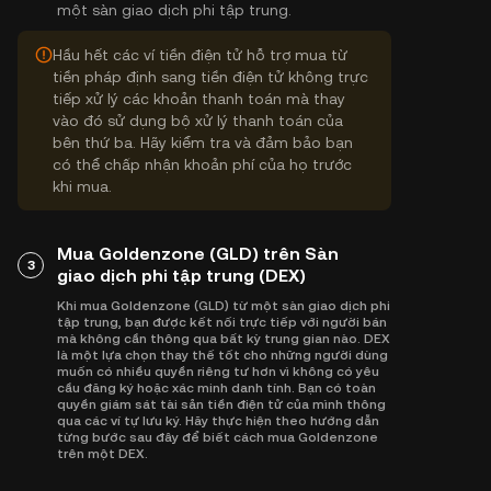
một sàn giao dịch phi tập trung.
Hầu hết các ví tiền điện tử hỗ trợ mua từ
tiền pháp định sang tiền điện tử không trực
tiếp xử lý các khoản thanh toán mà thay
vào đó sử dụng bộ xử lý thanh toán của
bên thứ ba. Hãy kiểm tra và đảm bảo bạn
có thể chấp nhận khoản phí của họ trước
khi mua.
Mua Goldenzone (GLD) trên Sàn
3
giao dịch phi tập trung (DEX)
Khi mua Goldenzone (GLD) từ một sàn giao dịch phi
tập trung, bạn được kết nối trực tiếp với người bán
mà không cần thông qua bất kỳ trung gian nào. DEX
là một lựa chọn thay thế tốt cho những người dùng
muốn có nhiều quyền riêng tư hơn vì không có yêu
cầu đăng ký hoặc xác minh danh tính. Bạn có toàn
quyền giám sát tài sản tiền điện tử của mình thông
qua các ví tự lưu ký. Hãy thực hiện theo hướng dẫn
từng bước sau đây để biết cách mua Goldenzone
trên một DEX.