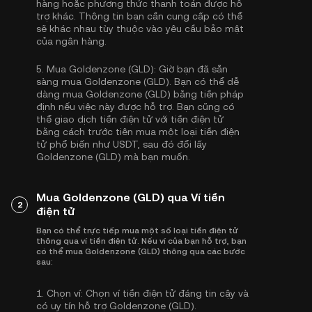
hàng hoặc phương thức thanh toán được hỗ
trợ khác. Thông tin bạn cần cung cấp có thể
sẽ khác nhau tùy thuộc vào yêu cầu bảo mật
của ngân hàng.
5.
Mua Goldenzone (GLD):
Giờ bạn đã sẵn
sàng mua Goldenzone (GLD). Bạn có thể dễ
dàng mua Goldenzone (GLD) bằng tiền pháp
định nếu việc này được hỗ trợ. Bạn cũng có
thể giao dịch tiền điện tử với tiền điện tử
bằng cách trước tiên mua một loại tiền điện
tử phổ biến như
USDT
, sau đó đổi lấy
Goldenzone (GLD) mà bạn muốn.
Mua Goldenzone (GLD) qua Ví tiền
2
điện tử
Bạn có thể trực tiếp mua một số loại tiền điện tử
thông qua ví tiền điện tử. Nếu ví của bạn hỗ trợ, bạn
có thể mua Goldenzone (GLD) thông qua các bước
sau:
1.
Chọn ví:
Chọn ví tiền điện tử đáng tin cậy và
có uy tín hỗ trợ Goldenzone (GLD).