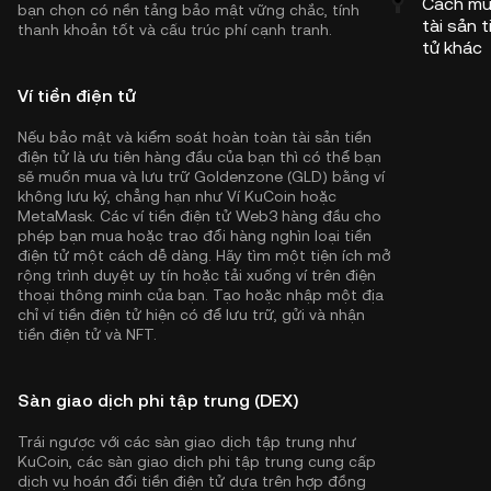
Cách mu
bạn chọn có nền tảng bảo mật vững chắc, tính
tài sản t
thanh khoản tốt và cấu trúc phí cạnh tranh.
tử khác
Ví tiền điện tử
Nếu bảo mật và kiểm soát hoàn toàn tài sản tiền
điện tử là ưu tiên hàng đầu của bạn thì có thể bạn
sẽ muốn mua và lưu trữ Goldenzone (GLD) bằng ví
không lưu ký, chẳng hạn như
Ví KuCoin
hoặc
MetaMask. Các ví tiền điện tử Web3 hàng đầu cho
phép bạn mua hoặc trao đổi hàng nghìn loại tiền
điện tử một cách dễ dàng. Hãy tìm một tiện ích mở
rộng trình duyệt uy tín hoặc tải xuống ví trên điện
thoại thông minh của bạn. Tạo hoặc nhập một địa
chỉ ví tiền điện tử hiện có để lưu trữ, gửi và nhận
tiền điện tử và NFT.
Sàn giao dịch phi tập trung (DEX)
Trái ngược với các sàn giao dịch tập trung như
KuCoin, các sàn giao dịch phi tập trung cung cấp
dịch vụ hoán đổi tiền điện tử dựa trên hợp đồng