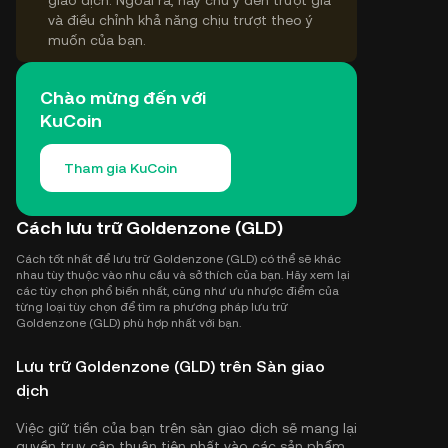
giao dịch. Ngoài ra, hãy chú ý đến trượt giá
và điều chỉnh khả năng chịu trượt theo ý
muốn của bạn.
Chào mừng đến với
KuCoin
Tham gia KuCoin
Cách lưu trữ Goldenzone (GLD)
Cách tốt nhất để lưu trữ Goldenzone (GLD) có thể sẽ khác
nhau tùy thuộc vào nhu cầu và sở thích của bạn. Hãy xem lại
các tùy chọn phổ biến nhất, cũng như ưu nhược điểm của
từng loại tùy chọn để tìm ra phương pháp lưu trữ
Goldenzone (GLD) phù hợp nhất với bạn.
Lưu trữ Goldenzone (GLD) trên Sàn giao
dịch
Việc giữ tiền của bạn trên sàn giao dịch sẽ mang lại
quyền truy cập thuận tiện nhất vào các sản phẩm