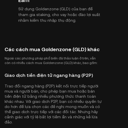
Earn
Sử dụng Goldenzone (GLD) của bạn để
tham gia staking, cho vay hoặc đào lợi suất
nhằm kiếm thu nhập thụ động.
Các cách mua Goldenzone (GLD) khác
Ngoài các phương pháp phổ biến đã thảo luận ở trên, vẫn
còn có nhiều cách mua Goldenzone (GLD) khác, bao gồm:
Giao dịch tiền điện tử ngang hàng (P2P)
Trao đổi ngang hàng (P2P) kết nối trực tiếp người
mua và người bán, cho phép bạn mua hoặc bán
tiền điện tử bằng nhiều phương thức thanh toán
khác nhau. Với giao dịch P2P, bạn có nhiều quyền tự
do hơn để lựa chọn các đề nghị mong muốn và có
thể giao dịch trực tiếp với các đối tác. Nhưng hãy
cảnh giác với tỷ lệ bất lợi tiềm ẩn và những kẻ lừa
đảo.