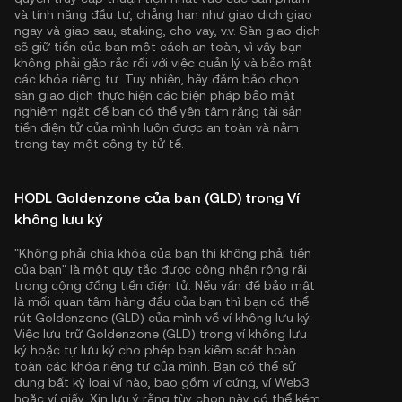
và tính năng đầu tư, chẳng hạn như giao dịch giao
ngay và giao sau, staking, cho vay, v.v. Sàn giao dịch
sẽ giữ tiền của bạn một cách an toàn, vì vậy bạn
không phải gặp rắc rối với việc quản lý và bảo mật
các khóa riêng tư. Tuy nhiên, hãy đảm bảo chọn
sàn giao dịch thực hiện các biện pháp bảo mật
nghiêm ngặt để bạn có thể yên tâm rằng tài sản
tiền điện tử của mình luôn được an toàn và nằm
trong tay một công ty tử tế.
HODL Goldenzone của bạn (GLD) trong Ví
không lưu ký
"Không phải chìa khóa của bạn thì không phải tiền
của bạn" là một quy tắc được công nhận rộng rãi
trong cộng đồng tiền điện tử. Nếu vấn đề bảo mật
là mối quan tâm hàng đầu của bạn thì bạn có thể
rút Goldenzone (GLD) của mình về ví không lưu ký.
Việc lưu trữ Goldenzone (GLD) trong ví không lưu
ký hoặc tự lưu ký cho phép bạn kiểm soát hoàn
toàn các khóa riêng tư của mình. Bạn có thể sử
dụng bất kỳ loại ví nào, bao gồm ví cứng, ví Web3
hoặc ví giấy. Xin lưu ý rằng tùy chọn này có thể kém