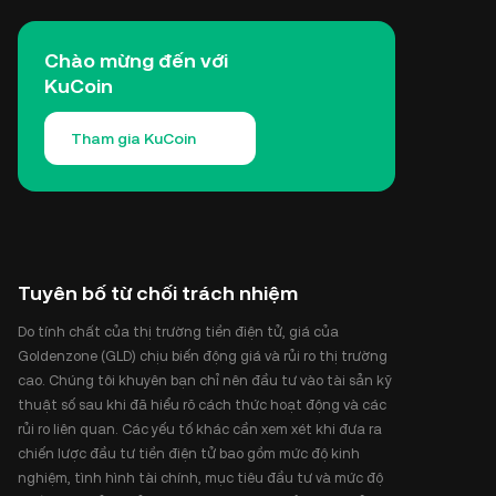
Chào mừng đến với
KuCoin
Tham gia KuCoin
Tuyên bố từ chối trách nhiệm
Do tính chất của thị trường tiền điện tử, giá của
Goldenzone (GLD) chịu biến động giá và rủi ro thị trường
cao. Chúng tôi khuyên bạn chỉ nên đầu tư vào tài sản kỹ
thuật số sau khi đã hiểu rõ cách thức hoạt động và các
rủi ro liên quan. Các yếu tố khác cần xem xét khi đưa ra
chiến lược đầu tư tiền điện tử bao gồm mức độ kinh
nghiệm, tình hình tài chính, mục tiêu đầu tư và mức độ