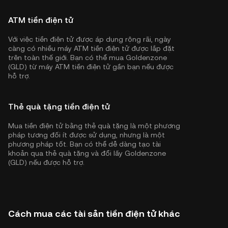
ATM tiền điện tử
Với việc tiền điện tử được áp dụng rộng rãi, ngày
càng có nhiều máy ATM tiền điện tử được lắp đặt
trên toàn thế giới. Bạn có thể mua Goldenzone
(GLD) từ máy ATM tiền điện tử gần bạn nếu được
hỗ trợ.
Thẻ quà tặng tiền điện tử
Mua tiền điện tử bằng thẻ quà tặng là một phương
pháp tương đối ít được sử dụng, nhưng là một
phương pháp tốt. Bạn có thể dễ dàng tạo tài
khoản qua thẻ quà tặng và đổi lấy Goldenzone
(GLD) nếu được hỗ trợ.
Cách mua các tài sản tiền điện tử khác