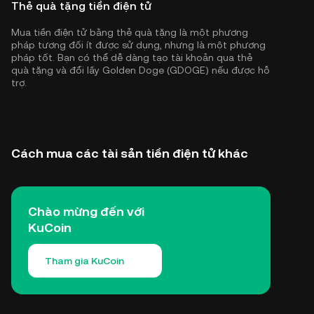
Thẻ quà tặng tiền điện tử
Mua tiền điện tử bằng thẻ quà tặng là một phương
pháp tương đối ít được sử dụng, nhưng là một phương
pháp tốt. Bạn có thể dễ dàng tạo tài khoản qua thẻ
quà tặng và đổi lấy Golden Doge (GDOGE) nếu được hỗ
trợ.
Cách mua các tài sản tiền điện tử khác
Chào mừng đến với
KuCoin
Tham gia KuCoin