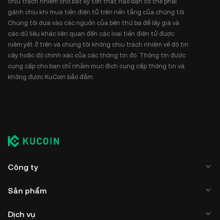
chịu trách nhiệm cho bất kỳ tổn thất nào bạn có thể phải
gánh chịu khi mua tiền điện tử trên nền tảng của chúng tôi.
Chúng tôi dựa vào các nguồn của bên thứ ba để lấy giá và
các dữ liệu khác liên quan đến các loại tiền điện tử được
niêm yết ở trên và chúng tôi không chịu trách nhiệm về độ tin
cậy hoặc độ chính xác của các thông tin đó. Thông tin được
cung cấp cho bạn chỉ nhằm mục đích cung cấp thông tin và
không được KuCoin bảo đảm.
Công ty
Sản phẩm
Dịch vụ