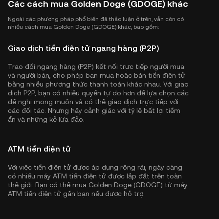
Các cách mua Golden Doge (GDOGE) khác
Ngoài các phương pháp phổ biến đã thảo luận ở trên, vẫn còn có
nhiều cách mua Golden Doge (GDOGE) khác, bao gồm:
Giao dịch tiền điện tử ngang hàng (P2P)
Trao đổi ngang hàng (P2P) kết nối trực tiếp người mua
và người bán, cho phép bạn mua hoặc bán tiền điện tử
bằng nhiều phương thức thanh toán khác nhau. Với giao
dịch P2P, bạn có nhiều quyền tự do hơn để lựa chọn các
đề nghị mong muốn và có thể giao dịch trực tiếp với
các đối tác. Nhưng hãy cảnh giác với tỷ lệ bất lợi tiềm
ẩn và những kẻ lừa đảo.
ATM tiền điện tử
Với việc tiền điện tử được áp dụng rộng rãi, ngày càng
có nhiều máy ATM tiền điện tử được lắp đặt trên toàn
thế giới. Bạn có thể mua Golden Doge (GDOGE) từ máy
ATM tiền điện tử gần bạn nếu được hỗ trợ.