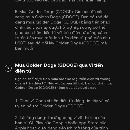
tùy thuộc vào yêu cầu bảo mật của ngân hàng.
5.
Mua Golden Doge (GDOGE):
Giờ bạn đã sẵn
sàng mua Golden Doge (GDOGE). Bạn có thể dễ
dàng mua Golden Doge (GDOGE) bằng tiền pháp
định nếu việc này được hỗ trợ. Bạn cũng có thể
giao dịch tiền điện tử với tiền điện tử bằng cách
trước tiên mua một loại tiền điện tử phổ biến như
USDT
, sau đó đổi lấy Golden Doge (GDOGE) mà
bạn muốn.
Mua Golden Doge (GDOGE) qua Ví tiền
2
điện tử
Bạn có thể trực tiếp mua một số loại tiền điện tử thông
qua ví tiền điện tử. Nếu ví của bạn hỗ trợ, bạn có thể mua
Golden Doge (GDOGE) thông qua các bước sau:
1.
Chọn ví:
Chọn ví tiền điện tử đáng tin cậy và có
uy tín hỗ trợ Golden Doge (GDOGE).
2.
Tải ứng dụng:
Tải ứng dụng ví về thiết bị của
bạn từ CH Play của Google hoặc App Store của
Apple hoặc dưới dạng tiện ích mở rộng của trình