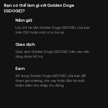
Bạn có thể làm gì với Golden Doge
(GDOGE)?
Nắm giữ
Lưu trữ tài sản Golden Doge (GDOGE) của bạn
trên CEX hoặc một ví tự lưu ký.
Giao dịch
Giao dịch Golden Doge (GDOGE) trên các nền
tảng được hỗ trợ.
Earn
Sử dụng Golden Doge (GDOGE) của bạn để
tham gia staking, cho vay hoặc đào lợi suất
nhằm kiếm thu nhập thụ động.