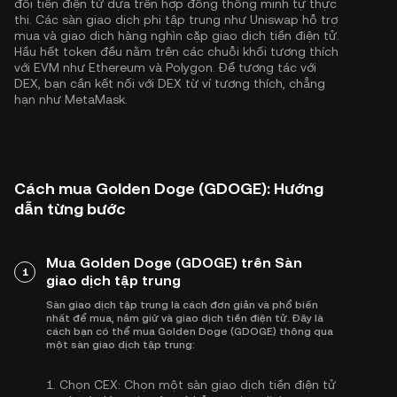
đổi tiền điện tử dựa trên hợp đồng thông minh tự thực
thi. Các sàn giao dịch phi tập trung như Uniswap hỗ trợ
mua và giao dịch hàng nghìn cặp giao dịch tiền điện tử.
Hầu hết token đều nằm trên các chuỗi khối tương thích
với EVM như
Ethereum
và
Polygon
. Để tương tác với
DEX, bạn cần kết nối với DEX từ ví tương thích, chẳng
hạn như MetaMask.
Cách mua Golden Doge (GDOGE): Hướng
dẫn từng bước
Mua Golden Doge (GDOGE) trên Sàn
1
giao dịch tập trung
Sàn giao dịch tập trung là cách đơn giản và phổ biến
nhất để mua, nắm giữ và giao dịch tiền điện tử. Đây là
cách bạn có thể mua Golden Doge (GDOGE) thông qua
một sàn giao dịch tập trung:
1.
Chọn CEX:
Chọn một sàn giao dịch tiền điện tử