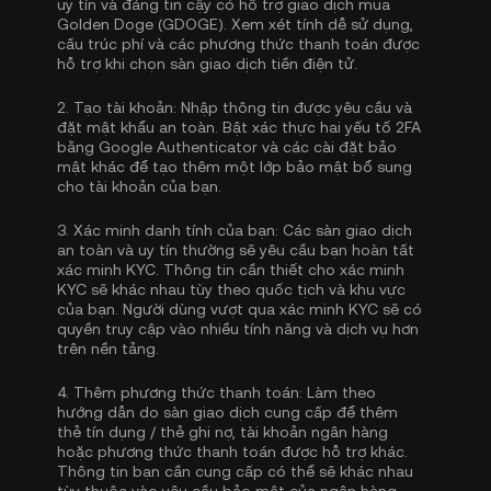
uy tín và đáng tin cậy có hỗ trợ giao dịch mua
Golden Doge (GDOGE). Xem xét tính dễ sử dụng,
cấu trúc phí và các phương thức thanh toán được
hỗ trợ khi chọn sàn giao dịch tiền điện tử.
2.
Tạo tài khoản:
Nhập thông tin được yêu cầu và
đặt mật khẩu an toàn. Bật
xác thực hai yếu tố 2FA
bằng Google Authenticator
và các cài đặt bảo
mật khác để tạo thêm một lớp bảo mật bổ sung
cho tài khoản của bạn.
3.
Xác minh danh tính của bạn:
Các sàn giao dịch
an toàn và uy tín thường sẽ yêu cầu bạn hoàn tất
xác minh KYC
. Thông tin cần thiết cho xác minh
KYC sẽ khác nhau tùy theo quốc tịch và khu vực
của bạn. Người dùng vượt qua xác minh KYC sẽ có
quyền truy cập vào nhiều tính năng và dịch vụ hơn
trên nền tảng.
4.
Thêm phương thức thanh toán:
Làm theo
hướng dẫn do sàn giao dịch cung cấp để thêm
thẻ tín dụng / thẻ ghi nợ, tài khoản ngân hàng
hoặc phương thức thanh toán được hỗ trợ khác.
Thông tin bạn cần cung cấp có thể sẽ khác nhau