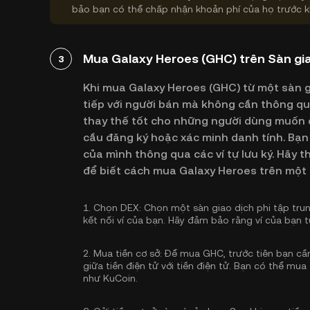
bảo bạn có thể chấp nhận khoản phí của họ trước k
Mua Galaxy Heroes (GHC) trên Sàn gia
3
Khi mua Galaxy Heroes (GHC) từ một sàn gi
tiếp với người bán mà không cần thông qua
thay thế tốt cho những người dùng muốn c
cầu đăng ký hoặc xác minh danh tính. Bạn 
của mình thông qua các ví tự lưu ký. Hãy
để biết cách mua Galaxy Heroes trên một 
1.
Chọn DEX:
Chọn một sàn giao dịch phi tập tru
kết nối ví của bạn. Hãy đảm bảo rằng ví của bạn 
2.
Mua tiền cơ sở:
Để mua GHC, trước tiên bạn cần 
giữa tiền điện tử với tiền điện tử. Bạn có thể
mua 
như KuCoin.