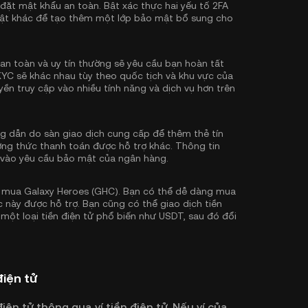
 đặt mật khẩu an toàn. Bật
xác thực hai yếu tố 2FA
ật khác để tạo thêm một lớp bảo mật bổ sung cho
an toàn và uy tín thường sẽ yêu cầu bạn hoàn tất
KYC sẽ khác nhau tùy theo quốc tịch và khu vực của
ền truy cập vào nhiều tính năng và dịch vụ hơn trên
 dẫn do sàn giao dịch cung cấp để thêm thẻ tín
ơng thức thanh toán được hỗ trợ khác. Thông tin
 vào yêu cầu bảo mật của ngân hàng.
 mua Galaxy Heroes (GHC). Bạn có thể dễ dàng mua
 này được hỗ trợ. Bạn cũng có thể giao dịch tiền
 một loại tiền điện tử phổ biến như
USDT
, sau đó đổi
điện tử
iện tử thông qua ví tiền điện tử. Nếu ví của