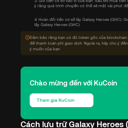
3.
Gửi tiền cơ sở vào ví của bạn:
Sau khi mua tiền 
ý rằng quá trình chuyển có thể sẽ mất vài phút để
4.
Hoán đổi tiền cơ sở lấy Galaxy Heroes (GHC):
Gi
lấy Galaxy Heroes (GHC).
Đảm bảo rằng bạn có đủ token gốc của blockchain 
để thanh toán phí giao dịch. Ngoài ra, hãy chú ý đến
ý muốn của bạn.
Chào mừng đến với KuCoin
Tham gia KuCoin
Cách lưu trữ Galaxy Heroes