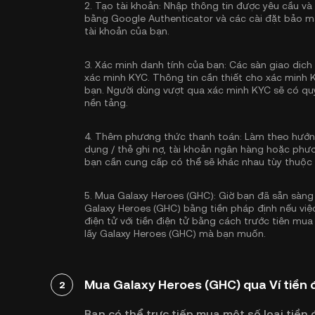
2.
Tạo tài khoản:
Nhập thông tin được yêu cầu và
bằng Google Authenticator
và các cài đặt bảo m
tài khoản của bạn.
3.
Xác minh danh tính của bạn:
Các sàn giao dịch 
xác minh KYC
. Thông tin cần thiết cho xác minh 
bạn. Người dùng vượt qua xác minh KYC sẽ có quy
nền tảng.
4.
Thêm phương thức thanh toán:
Làm theo hướng
dụng / thẻ ghi nợ, tài khoản ngân hàng hoặc phư
bạn cần cung cấp có thể sẽ khác nhau tùy thuộc
5.
Mua Galaxy Heroes (GHC):
Giờ bạn đã sẵn sàng
Galaxy Heroes (GHC) bằng tiền pháp định nếu việc
điện tử với tiền điện tử bằng cách trước tiên mua
lấy Galaxy Heroes (GHC) mà bạn muốn.
Mua Galaxy Heroes (GHC) qua Ví tiền 
2
Bạn có thể trực tiếp mua một số loại tiền đ