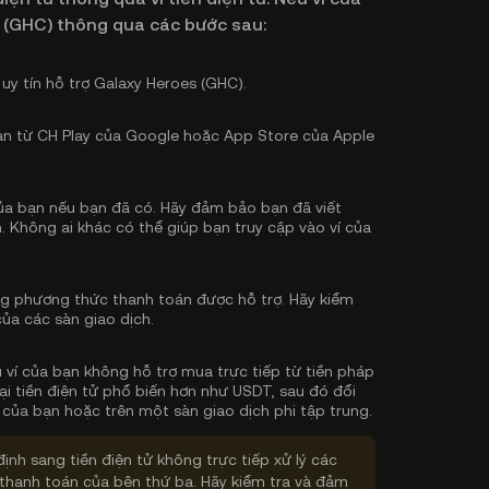
 (GHC) thông qua các bước sau:
 uy tín hỗ trợ Galaxy Heroes (GHC).
bạn từ CH Play của Google hoặc App Store của Apple
 của bạn nếu bạn đã có. Hãy đảm bảo bạn đã viết
. Không ai khác có thể giúp bạn truy cập vào ví của
g phương thức thanh toán được hỗ trợ. Hãy kiểm
của các sàn giao dịch.
u ví của bạn không hỗ trợ mua trực tiếp từ tiền pháp
i tiền điện tử phổ biến hơn như USDT, sau đó đổi
 của bạn hoặc trên một sàn giao dịch phi tập trung.
định sang tiền điện tử không trực tiếp xử lý các
thanh toán của bên thứ ba. Hãy kiểm tra và đảm