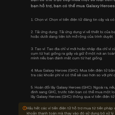
bạn hỗ trợ, bạn có thể mua Galaxy Heroes
1.
Chọn ví:
Chọn ví tiền điện tử đáng tin cậy và có
2.
Tải ứng dụng:
Tải ứng dụng ví về thiết bị của 
hoặc dưới dạng tiện ích mở rộng của trình duyệt.
3.
Tạo ví:
Tạo địa chỉ ví mới hoặc nhập địa chỉ ví
cụm từ hạt giống ra giấy và giữ ở một nơi an toàn
mình nếu bạn đánh mất cụm từ hạt giống.
4.
Mua Galaxy Heroes (GHC):
Mua tiền điện tử bằn
tra các khoản phí vì có thể sẽ cao hơn so với phí 
5.
Hoán đổi lấy Galaxy Heroes (GHC):
Ngoài ra, nế
định sang GHC, trước tiên bạn có thể mua một loạ
lấy Galaxy Heroes (GHC) thông qua ví tiền điện tử
Hầu hết các ví tiền điện tử hỗ trợ mua từ tiền pháp 
khoản thanh toán mà thay vào đó sử dụng bộ xử lý 