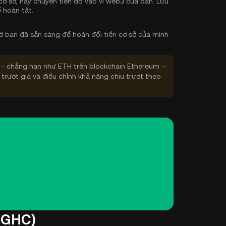
cơ sở, hãy chuyển tiền đó vào ví web3 của bạn. Lưu
 hoàn tất.
ờ bạn đã sẵn sàng để hoán đổi tiền cơ sở của mình
– chẳng hạn như ETH trên blockchain Ethereum –
 trượt giá và điều chỉnh khả năng chịu trượt theo
 (GHC)