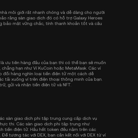
nhà môi giới rất nhanh chóng và dễ dàng cho người
bảo rằng sàn giao dịch đó có hỗ trợ Galaxy Heroes
g bảo mật vững chắc, tính thanh khoản tốt và cấu
 là ưu tiên hàng đầu của bạn thì có thể bạn sẽ muốn
ý, chẳng hạn như
Ví KuCoin
hoặc MetaMask. Các ví
đổi hàng nghìn loại tiền điện tử một cách dễ
ặc tải xuống ví trên điện thoại thông minh của bạn.
rữ, gửi và nhận tiền điện tử và NFT.
ác sàn giao dịch phi tập trung cung cấp dịch vụ
hực thi. Các sàn giao dịch phi tập trung như
h tiền điện tử. Hầu hết token đều nằm trên các
. Để tương tác với DEX, bạn cần kết nối với DEX từ ví