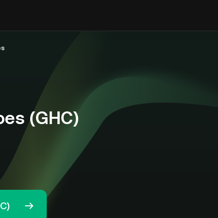
es
oes (GHC)
C)