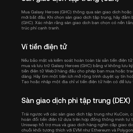
Mua Galaxy Heroes (GHC) thông qua sàn giao dịch hoặc 
mới bắt đầu. Khi chọn sàn giao dịch tập trung, hãy đảm 
(GHC). Xác nhận rằng sàn giao dịch bạn chọn có nền tản
trúc phí cạnh tranh.
Ví tiền điện tử
Nếu bảo mật và kiểm soát hoàn toàn tài sản tiền điện tử
mua và lưu trữ Galaxy Heroes (GHC) bằng ví không lưu k
tiền điện tử Web3 hàng đầu cho phép bạn mua hoặc trao 
dàng. Hãy tìm một tiện ích mở rộng trình duyệt uy tín ho
Tạo hoặc nhập một địa chỉ ví tiền điện tử hiện có để lưu t
Sàn giao dịch phi tập trung (DEX)
Trái ngược với các sàn giao dịch tập trung như KuCoin, c
hoán đổi tiền điện tử dựa trên hợp đồng thông minh tự t
Uniswap hỗ trợ mua và giao dịch hàng nghìn cặp giao dịc
chuỗi khối tương thích với EVM như
Ethereum
và
Polygon