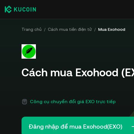
Trang chủ
/
Cách mua tiền điện tử
/
Mua Exohood
Cách mua Exohood (E
Công cụ chuyển đổi giá EXO trực tiếp
Đăng nhập để mua Exohood(EXO)