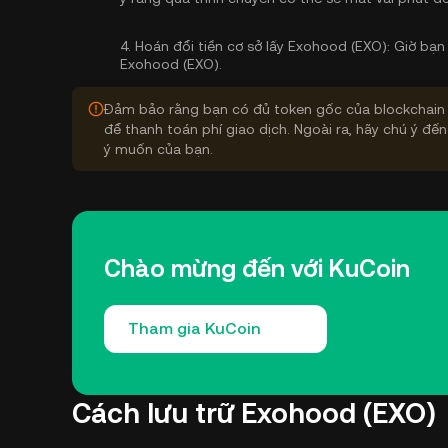
4.
Hoán đổi tiền cơ sở lấy Exohood (EXO):
Giờ bạn 
Exohood (EXO).
Đảm bảo rằng bạn có đủ token gốc của blockchain 
để thanh toán phí giao dịch. Ngoài ra, hãy chú ý đến
ý muốn của bạn.
Chào mừng đến với KuCoin
Tham gia KuCoin
Cách lưu trữ Exohood (EXO)