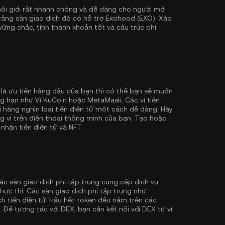
i giới rất nhanh chóng và dễ dàng cho người mới
rằng sàn giao dịch đó có hỗ trợ Exohood (EXO). Xác
ững chắc, tính thanh khoản tốt và cấu trúc phí
 là ưu tiên hàng đầu của bạn thì có thể bạn sẽ muốn
ẳng hạn như
Ví KuCoin
hoặc MetaMask. Các ví tiền
hàng nghìn loại tiền điện tử một cách dễ dàng. Hãy
ng ví trên điện thoại thông minh của bạn. Tạo hoặc
 nhận tiền điện tử và NFT.
ác sàn giao dịch phi tập trung cung cấp dịch vụ
hực thi. Các sàn giao dịch phi tập trung như
h tiền điện tử. Hầu hết token đều nằm trên các
. Để tương tác với DEX, bạn cần kết nối với DEX từ ví