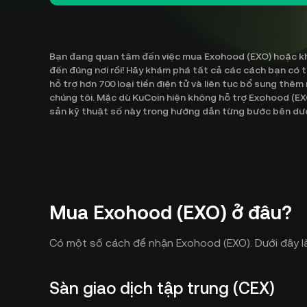
Bạn đang quan tâm đến việc mua Exohood (EXO) hoặc khá
đến đúng nơi rồi! Hãy khám phá tất cả các cách bạn có
hỗ trợ hơn 700 loại tiền điện tử và liên tục bổ sung thêm
chúng tôi. Mặc dù KuCoin hiện không hỗ trợ Exohood (EX
sản kỹ thuật số này trong hướng dẫn từng bước bên dướ
Mua Exohood (EXO) ở đâu?
Có một số cách để nhận Exohood (EXO). Dưới đây l
Sàn giao dịch tập trung (CEX)