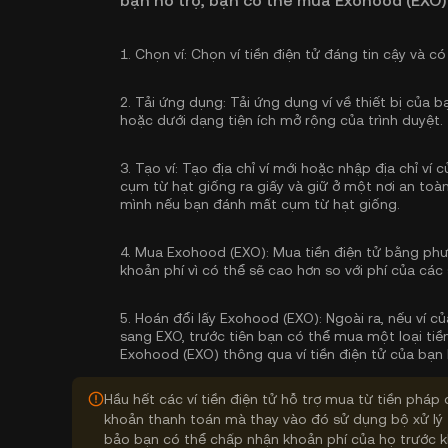
bạn hỗ trợ, bạn có thể mua Exohood (EXO)
1.
Chọn ví:
Chọn ví tiền điện tử đáng tin cậy và có
2.
Tải ứng dụng:
Tải ứng dụng ví về thiết bị của 
hoặc dưới dạng tiện ích mở rộng của trình duyệt.
3.
Tạo ví:
Tạo địa chỉ ví mới hoặc nhập địa chỉ ví
cụm từ hạt giống ra giấy và giữ ở một nơi an toàn
mình nếu bạn đánh mất cụm từ hạt giống.
4.
Mua Exohood (EXO):
Mua tiền điện tử bằng phư
khoản phí vì có thể sẽ cao hơn so với phí của các 
5.
Hoán đổi lấy Exohood (EXO):
Ngoài ra, nếu ví c
sang EXO, trước tiên bạn có thể mua một loại tiề
Exohood (EXO) thông qua ví tiền điện tử của bạn 
Hầu hết các ví tiền điện tử hỗ trợ mua từ tiền pháp 
khoản thanh toán mà thay vào đó sử dụng bộ xử lý 
bảo bạn có thể chấp nhận khoản phí của họ trước k