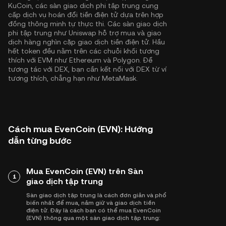
KuCoin, các sàn giao dịch phi tập trung cung
cấp dịch vụ hoán đổi tiền điện tử dựa trên hợp
đồng thông minh tự thực thi. Các sàn giao dịch
phi tập trung như Uniswap hỗ trợ mua và giao
dịch hàng nghìn cặp giao dịch tiền điện tử. Hầu
hết token đều nằm trên các chuỗi khối tương
thích với EVM như
Ethereum
và
Polygon
. Để
tương tác với DEX, bạn cần kết nối với DEX từ ví
tương thích, chẳng hạn như MetaMask.
Cách mua EvenCoin (EVN): Hướng
dẫn từng bước
Mua EvenCoin (EVN) trên Sàn
1
giao dịch tập trung
Sàn giao dịch tập trung là cách đơn giản và phổ
biến nhất để mua, nắm giữ và giao dịch tiền
điện tử. Đây là cách bạn có thể mua EvenCoin
(EVN) thông qua một sàn giao dịch tập trung: