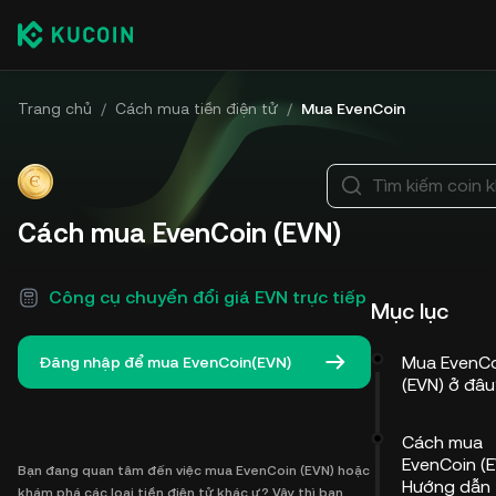
Trang chủ
/
Cách mua tiền điện tử
/
Mua EvenCoin
Tìm kiếm coin 
Cách mua EvenCoin (EVN)
Công cụ chuyển đổi giá EVN trực tiếp
Mục lục
Mua EvenCo
Đăng nhập để mua EvenCoin(EVN)
(EVN) ở đâ
Cách mua
EvenCoin (E
Bạn đang quan tâm đến việc mua EvenCoin (EVN) hoặc
Hướng dẫn 
khám phá các loại tiền điện tử khác ư? Vậy thì bạn