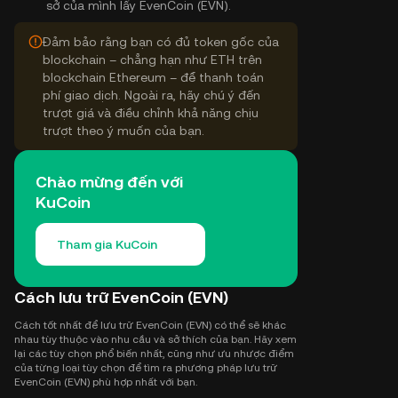
sở của mình lấy EvenCoin (EVN).
Đảm bảo rằng bạn có đủ token gốc của
blockchain – chẳng hạn như ETH trên
blockchain Ethereum – để thanh toán
phí giao dịch. Ngoài ra, hãy chú ý đến
trượt giá và điều chỉnh khả năng chịu
trượt theo ý muốn của bạn.
Chào mừng đến với
KuCoin
Tham gia KuCoin
Cách lưu trữ EvenCoin (EVN)
Cách tốt nhất để lưu trữ EvenCoin (EVN) có thể sẽ khác
nhau tùy thuộc vào nhu cầu và sở thích của bạn. Hãy xem
lại các tùy chọn phổ biến nhất, cũng như ưu nhược điểm
của từng loại tùy chọn để tìm ra phương pháp lưu trữ
EvenCoin (EVN) phù hợp nhất với bạn.