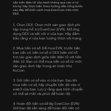
sản tiền điện tử của mình thông qua các ví tự
lưu ký. Hãy thực hiện theo hướng dẫn từng bước
sau đây để biết cách mua EvenCoin trên một
DEX.
1.
Chọn DEX:
Chọn một sàn giao dịch phi
tập trung hỗ trợ EvenCoin (EVN). Mở ứng
dụng DEX và kết nối ví của bạn. Hãy đảm
bảo rằng ví của bạn tương thích với mạng.
2.
Mua tiền cơ sở:
Để mua EVN, trước tiên
bạn cần có tiền cơ sở vì DEX hiện chỉ hỗ
trợ các giao dịch giữa tiền điện tử với tiền
điện tử. Bạn có thể
mua tiền cơ sở
từ một
sàn giao dịch tập trung an toàn như
KuCoin.
3.
Gửi tiền cơ sở vào ví của bạn:
Sau khi
mua tiền cơ sở, hãy chuyển tiền đó vào ví
web3 của bạn. Lưu ý rằng quá trình chuyển
có thể sẽ mất vài phút để hoàn tất.
4.
Hoán đổi tiền cơ sở lấy EvenCoin (EVN):
Giờ bạn đã sẵn sàng để hoán đổi tiền cơ