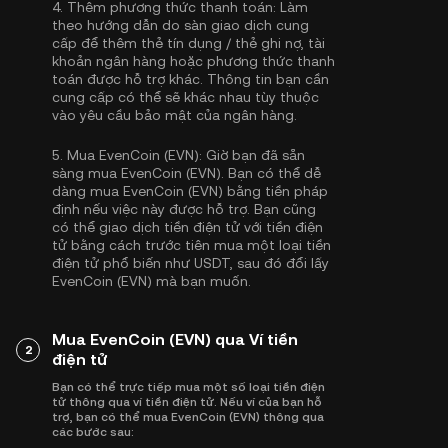
4.
Thêm phương thức thanh toán:
Làm
theo hướng dẫn do sàn giao dịch cung
cấp để thêm thẻ tín dụng / thẻ ghi nợ, tài
khoản ngân hàng hoặc phương thức thanh
toán được hỗ trợ khác. Thông tin bạn cần
cung cấp có thể sẽ khác nhau tùy thuộc
vào yêu cầu bảo mật của ngân hàng.
5.
Mua EvenCoin (EVN):
Giờ bạn đã sẵn
sàng mua EvenCoin (EVN). Bạn có thể dễ
dàng mua EvenCoin (EVN) bằng tiền pháp
định nếu việc này được hỗ trợ. Bạn cũng
có thể giao dịch tiền điện tử với tiền điện
tử bằng cách trước tiên mua một loại tiền
điện tử phổ biến như
USDT
, sau đó đổi lấy
EvenCoin (EVN) mà bạn muốn.
Mua EvenCoin (EVN) qua Ví tiền
2
điện tử
Bạn có thể trực tiếp mua một số loại tiền điện
tử thông qua ví tiền điện tử. Nếu ví của bạn hỗ
trợ, bạn có thể mua EvenCoin (EVN) thông qua
các bước sau: