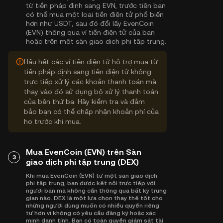
từ tiền pháp định sang EVN, trước tiên bạn
có thể mua một loại tiền điện tử phổ biến
hơn như USDT, sau đó đổi lấy EvenCoin
(EVN) thông qua ví tiền điện tử của bạn
hoặc trên một sàn giao dịch phi tập trung.
Hầu hết các ví tiền điện tử hỗ trợ mua từ
tiền pháp định sang tiền điện tử không
trực tiếp xử lý các khoản thanh toán mà
thay vào đó sử dụng bộ xử lý thanh toán
của bên thứ ba. Hãy kiểm tra và đảm
bảo bạn có thể chấp nhận khoản phí của
họ trước khi mua.
Mua EvenCoin (EVN) trên Sàn
3
giao dịch phi tập trung (DEX)
Khi mua EvenCoin (EVN) từ một sàn giao dịch
phi tập trung, bạn được kết nối trực tiếp với
người bán mà không cần thông qua bất kỳ trung
gian nào. DEX là một lựa chọn thay thế tốt cho
những người dùng muốn có nhiều quyền riêng
tư hơn vì không có yêu cầu đăng ký hoặc xác
minh danh tính. Bạn có toàn quyền giám sát tài