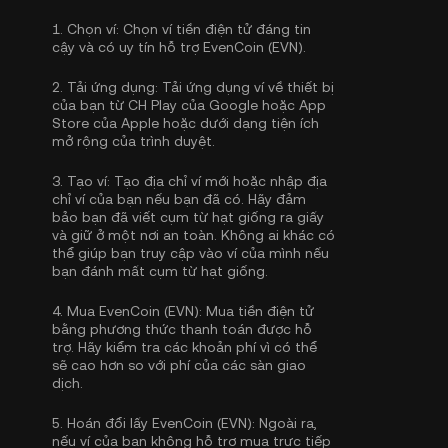
1.
Chọn ví:
Chọn ví tiền điện tử đáng tin
cậy và có uy tín hỗ trợ EvenCoin (EVN).
2.
Tải ứng dụng:
Tải ứng dụng ví về thiết bị
của bạn từ CH Play của Google hoặc App
Store của Apple hoặc dưới dạng tiện ích
mở rộng của trình duyệt.
3.
Tạo ví:
Tạo địa chỉ ví mới hoặc nhập địa
chỉ ví của bạn nếu bạn đã có. Hãy đảm
bảo bạn đã viết cụm từ hạt giống ra giấy
và giữ ở một nơi an toàn. Không ai khác có
thể giúp bạn truy cập vào ví của mình nếu
bạn đánh mất cụm từ hạt giống.
4.
Mua EvenCoin (EVN):
Mua tiền điện tử
bằng phương thức thanh toán được hỗ
trợ. Hãy kiểm tra các khoản phí vì có thể
sẽ cao hơn so với phí của các sàn giao
dịch.
5.
Hoán đổi lấy EvenCoin (EVN):
Ngoài ra,
nếu ví của bạn không hỗ trợ mua trực tiếp