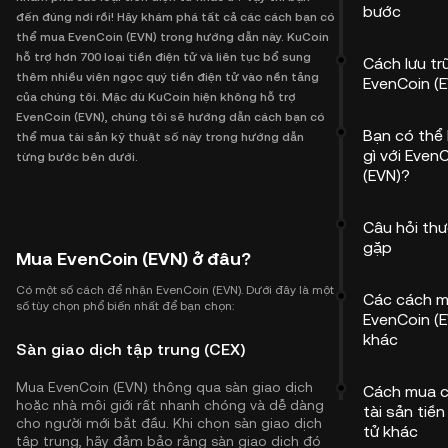
bước
đến đúng nơi rồi! Hãy khám phá tất cả các cách bạn có
thể mua EvenCoin (EVN) trong hướng dẫn này. KuCoin
hỗ trợ hơn 700 loại tiền điện tử và liên tục bổ sung
Cách lưu tr
thêm nhiều viên ngọc quý tiền điện tử vào nền tảng
EvenCoin (
của chúng tôi. Mặc dù KuCoin hiện không hỗ trợ
EvenCoin (EVN), chúng tôi sẽ hướng dẫn cách bạn có
Bạn có thể
thể mua tài sản kỹ thuật số này trong hướng dẫn
gì với Even
từng bước bên dưới.
(EVN)?
Câu hỏi th
gặp
Mua EvenCoin (EVN) ở đâu?
Có một số cách để nhận EvenCoin (EVN). Dưới đây là một
Các cách 
số tùy chọn phổ biến nhất để bạn chọn:
EvenCoin (
khác
Sàn giao dịch tập trung (CEX)
Mua EvenCoin (EVN) thông qua sàn giao dịch
Cách mua 
hoặc nhà môi giới rất nhanh chóng và dễ dàng
tài sản tiền
cho người mới bắt đầu. Khi chọn sàn giao dịch
tử khác
tập trung, hãy đảm bảo rằng sàn giao dịch đó