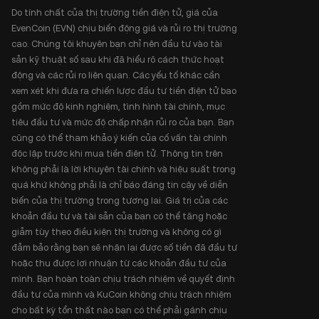
Do tính chất của thị trường tiền điện tử, giá của
EvenCoin (EVN) chịu biến động giá và rủi ro thị trường
cao. Chúng tôi khuyên bạn chỉ nên đầu tư vào tài
sản kỹ thuật số sau khi đã hiểu rõ cách thức hoạt
động và các rủi ro liên quan. Các yếu tố khác cần
xem xét khi đưa ra chiến lược đầu tư tiền điện tử bao
gồm mức độ kinh nghiệm, tình hình tài chính, mục
tiêu đầu tư và mức độ chấp nhận rủi ro của bạn. Bạn
cũng có thể tham khảo ý kiến của cố vấn tài chính
độc lập trước khi mua tiền điện tử. Thông tin trên
không phải là lời khuyên tài chính và hiệu suất trong
quá khứ không phải là chỉ báo đáng tin cậy về diễn
biến của thị trường trong tương lai. Giá trị của các
khoản đầu tư và tài sản của bạn có thể tăng hoặc
giảm tùy theo điều kiện thị trường và không có gì
đảm bảo rằng bạn sẽ nhận lại được số tiền đã đầu tư
hoặc thu được lợi nhuận từ các khoản đầu tư của
mình. Bạn hoàn toàn chịu trách nhiệm về quyết định
đầu tư của mình và KuCoin không chịu trách nhiệm
cho bất kỳ tổn thất nào bạn có thể phải gánh chịu