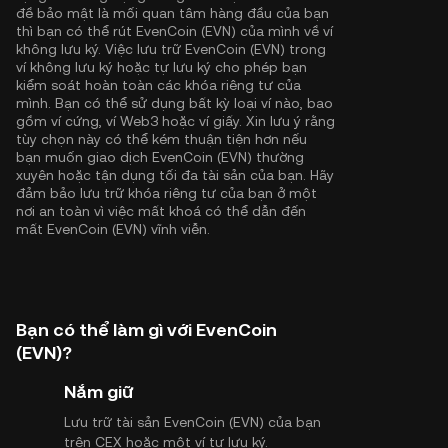
đề bảo mật là mối quan tâm hàng đầu của bạn
thì bạn có thể rút EvenCoin (EVN) của mình về ví
không lưu ký. Việc lưu trữ EvenCoin (EVN) trong
ví không lưu ký hoặc tự lưu ký cho phép bạn
kiểm soát hoàn toàn các khóa riêng tư của
mình. Bạn có thể sử dụng bất kỳ loại ví nào, bao
gồm ví cứng, ví Web3 hoặc ví giấy. Xin lưu ý rằng
tùy chọn này có thể kém thuận tiện hơn nếu
bạn muốn giao dịch EvenCoin (EVN) thường
xuyên hoặc tận dụng tối đa tài sản của bạn. Hãy
đảm bảo lưu trữ khóa riêng tư của bạn ở một
nơi an toàn vì việc mất khoá có thể dẫn đến
mất EvenCoin (EVN) vĩnh viễn.
Bạn có thể làm gì với EvenCoin
(EVN)?
Nắm giữ
Lưu trữ tài sản EvenCoin (EVN) của bạn
trên CEX hoặc một ví tự lưu ký.