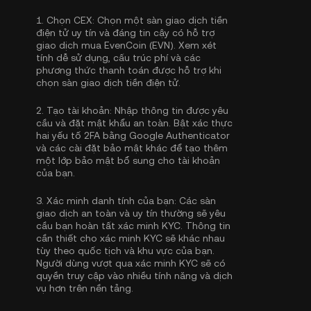
1.
Chọn CEX:
Chọn một sàn giao dịch tiền
điện tử uy tín và đáng tin cậy có hỗ trợ
giao dịch mua EvenCoin (EVN). Xem xét
tính dễ sử dụng, cấu trúc phí và các
phương thức thanh toán được hỗ trợ khi
chọn sàn giao dịch tiền điện tử.
2.
Tạo tài khoản:
Nhập thông tin được yêu
cầu và đặt mật khẩu an toàn. Bật
xác thực
hai yếu tố 2FA bằng Google Authenticator
và các cài đặt bảo mật khác để tạo thêm
một lớp bảo mật bổ sung cho tài khoản
của bạn.
3.
Xác minh danh tính của bạn:
Các sàn
giao dịch an toàn và uy tín thường sẽ yêu
cầu bạn hoàn tất
xác minh KYC
. Thông tin
cần thiết cho xác minh KYC sẽ khác nhau
tùy theo quốc tịch và khu vực của bạn.
Người dùng vượt qua xác minh KYC sẽ có
quyền truy cập vào nhiều tính năng và dịch
vụ hơn trên nền tảng.