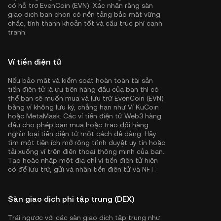
có hỗ trợ EvenCoin (EVN). Xác nhận rằng sàn
giao dịch bạn chọn có nền tảng bảo mật vững
chắc, tính thanh khoản tốt và cấu trúc phí cạnh
tranh.
Ví tiền điện tử
Nếu bảo mật và kiểm soát hoàn toàn tài sản
tiền điện tử là ưu tiên hàng đầu của bạn thì có
thể bạn sẽ muốn mua và lưu trữ EvenCoin (EVN)
bằng ví không lưu ký, chẳng hạn như
Ví KuCoin
hoặc MetaMask. Các ví tiền điện tử Web3 hàng
đầu cho phép bạn mua hoặc trao đổi hàng
nghìn loại tiền điện tử một cách dễ dàng. Hãy
tìm một tiện ích mở rộng trình duyệt uy tín hoặc
tải xuống ví trên điện thoại thông minh của bạn.
Tạo hoặc nhập một địa chỉ ví tiền điện tử hiện
có để lưu trữ, gửi và nhận tiền điện tử và NFT.
Sàn giao dịch phi tập trung (DEX)
Trái ngược với các sàn giao dịch tập trung như