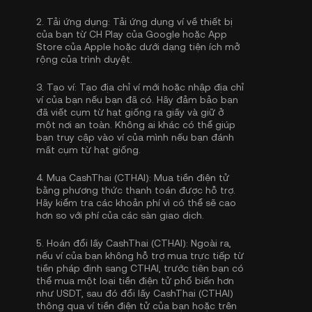
2.
Tải ứng dụng:
Tải ứng dụng ví về thiết bị
của bạn từ CH Play của Google hoặc App
Store của Apple hoặc dưới dạng tiện ích mở
rộng của trình duyệt.
3.
Tạo ví:
Tạo địa chỉ ví mới hoặc nhập địa chỉ
ví của bạn nếu bạn đã có. Hãy đảm bảo bạn
đã viết cụm từ hạt giống ra giấy và giữ ở
một nơi an toàn. Không ai khác có thể giúp
bạn truy cập vào ví của mình nếu bạn đánh
mất cụm từ hạt giống.
4.
Mua CashThai (CTHAI):
Mua tiền điện tử
bằng phương thức thanh toán được hỗ trợ.
Hãy kiểm tra các khoản phí vì có thể sẽ cao
hơn so với phí của các sàn giao dịch.
5.
Hoán đổi lấy CashThai (CTHAI):
Ngoài ra,
nếu ví của bạn không hỗ trợ mua trực tiếp từ
tiền pháp định sang CTHAI, trước tiên bạn có
thể mua một loại tiền điện tử phổ biến hơn
như USDT, sau đó đổi lấy CashThai (CTHAI)
thông qua ví tiền điện tử của bạn hoặc trên