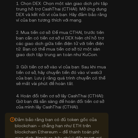
1.
Chọn DEX:
Chọn một sàn giao dịch phi tập
trung hỗ trợ CashThai (CTHAI). Mở ứng dụng
DEX và kết nối ví của bạn. Hãy đảm bảo rằng
ví của bạn tương thích với mạng.
2.
Mua tiền cơ sở:
Để mua CTHAI, trước tiên
bạn cần có tiền cơ sở vì DEX hiện chỉ hỗ trợ
các giao dịch giữa tiền điện tử với tiền điện
tử. Bạn có thể
mua tiền cơ sở
từ một sàn
giao dịch tập trung an toàn như KuCoin.
3.
Gửi tiền cơ sở vào ví của bạn:
Sau khi mua
tiền cơ sở, hãy chuyển tiền đó vào ví web3
của bạn. Lưu ý rằng quá trình chuyển có thể
sẽ mất vài phút để hoàn tất.
4.
Hoán đổi tiền cơ sở lấy CashThai (CTHAI):
Giờ bạn đã sẵn sàng để hoán đổi tiền cơ sở
của mình lấy CashThai (CTHAI).
Đảm bảo rằng bạn có đủ token gốc của
blockchain – chẳng hạn như ETH trên
blockchain Ethereum – để thanh toán phí