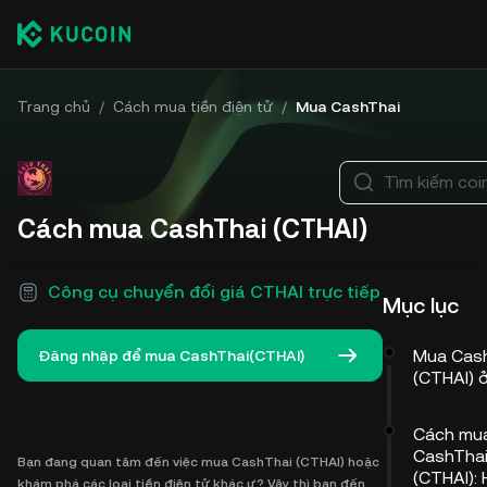
Trang chủ
/
Cách mua tiền điện tử
/
Mua CashThai
Tìm kiếm coi
Cách mua CashThai (CTHAI)
Công cụ chuyển đổi giá CTHAI trực tiếp
Mục lục
Mua Cas
Đăng nhập để mua CashThai(CTHAI)
(CTHAI) 
Cách mu
CashTha
Bạn đang quan tâm đến việc mua CashThai (CTHAI) hoặc
(CTHAI):
khám phá các loại tiền điện tử khác ư? Vậy thì bạn đến