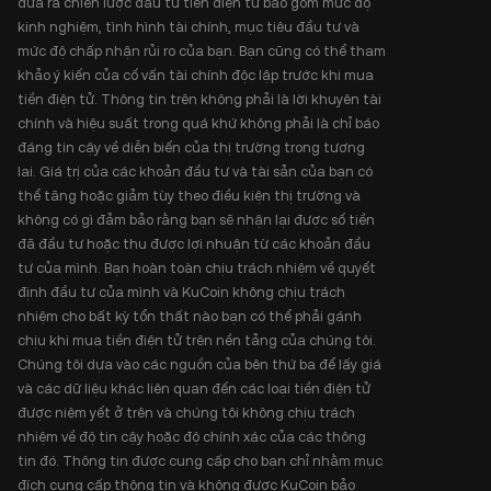
đưa ra chiến lược đầu tư tiền điện tử bao gồm mức độ
kinh nghiệm, tình hình tài chính, mục tiêu đầu tư và
mức độ chấp nhận rủi ro của bạn. Bạn cũng có thể tham
khảo ý kiến của cố vấn tài chính độc lập trước khi mua
tiền điện tử. Thông tin trên không phải là lời khuyên tài
chính và hiệu suất trong quá khứ không phải là chỉ báo
đáng tin cậy về diễn biến của thị trường trong tương
lai. Giá trị của các khoản đầu tư và tài sản của bạn có
thể tăng hoặc giảm tùy theo điều kiện thị trường và
không có gì đảm bảo rằng bạn sẽ nhận lại được số tiền
đã đầu tư hoặc thu được lợi nhuận từ các khoản đầu
tư của mình. Bạn hoàn toàn chịu trách nhiệm về quyết
định đầu tư của mình và KuCoin không chịu trách
nhiệm cho bất kỳ tổn thất nào bạn có thể phải gánh
chịu khi mua tiền điện tử trên nền tảng của chúng tôi.
Chúng tôi dựa vào các nguồn của bên thứ ba để lấy giá
và các dữ liệu khác liên quan đến các loại tiền điện tử
được niêm yết ở trên và chúng tôi không chịu trách
nhiệm về độ tin cậy hoặc độ chính xác của các thông
tin đó. Thông tin được cung cấp cho bạn chỉ nhằm mục
đích cung cấp thông tin và không được KuCoin bảo