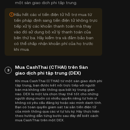
một sàn giao dịch phi tập trung.
Hầu hết các ví tiền điện tử hỗ trợ mua từ
tiền pháp định sang tiền điện tử không trực
tiếp xử lý các khoản thanh toán mà thay
vào đó sử dụng bộ xử lý thanh toán của
bên thứ ba. Hãy kiểm tra và đảm bảo bạn
có thể chấp nhận khoản phí của họ trước
khi mua.
Mua CashThai (CTHAI) trên Sàn
3
giao dịch phi tập trung (DEX)
Khi mua CashThai (CTHAI) từ một sàn giao dịch phi
tập trung, bạn được kết nối trực tiếp với người
bán mà không cần thông qua bất kỳ trung gian
nào. DEX là một lựa chọn thay thế tốt cho những
người dùng muốn có nhiều quyền riêng tư hơn vì
không có yêu cầu đăng ký hoặc xác minh danh tính.
Bạn có toàn quyền giám sát tài sản tiền điện tử
của mình thông qua các ví tự lưu ký. Hãy thực hiện
theo hướng dẫn từng bước sau đây để biết cách
mua CashThai trên một DEX.