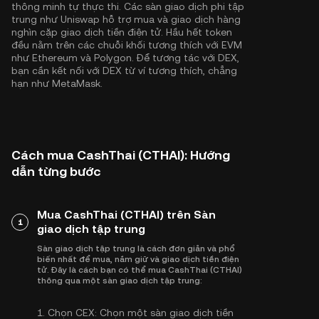
thông minh tự thực thi. Các sàn giao dịch phi tập
trung như Uniswap hỗ trợ mua và giao dịch hàng
nghìn cặp giao dịch tiền điện tử. Hầu hết token
đều nằm trên các chuỗi khối tương thích với EVM
như
Ethereum
và
Polygon
. Để tương tác với DEX,
bạn cần kết nối với DEX từ ví tương thích, chẳng
hạn như MetaMask.
Cách mua CashThai (CTHAI): Hướng
dẫn từng bước
Mua CashThai (CTHAI) trên Sàn
1
giao dịch tập trung
Sàn giao dịch tập trung là cách đơn giản và phổ
biến nhất để mua, nắm giữ và giao dịch tiền điện
tử. Đây là cách bạn có thể mua CashThai (CTHAI)
thông qua một sàn giao dịch tập trung:
1.
Chọn CEX:
Chọn một sàn giao dịch tiền