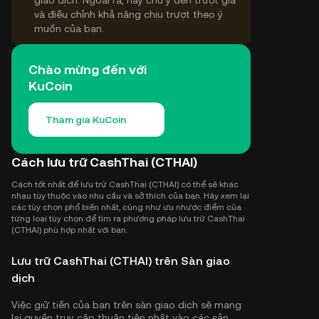
giao dịch. Ngoài ra, hãy chú ý đến trượt giá
và điều chỉnh khả năng chịu trượt theo ý
muốn của bạn.
Chào mừng đến với
KuCoin
Tham gia KuCoin
Cách lưu trữ CashThai (CTHAI)
Cách tốt nhất để lưu trữ CashThai (CTHAI) có thể sẽ khác
nhau tùy thuộc vào nhu cầu và sở thích của bạn. Hãy xem lại
các tùy chọn phổ biến nhất, cũng như ưu nhược điểm của
từng loại tùy chọn để tìm ra phương pháp lưu trữ CashThai
(CTHAI) phù hợp nhất với bạn.
Lưu trữ CashThai (CTHAI) trên Sàn giao
dịch
Việc giữ tiền của bạn trên sàn giao dịch sẽ mang
lại quyền truy cập thuận tiện nhất vào các sản