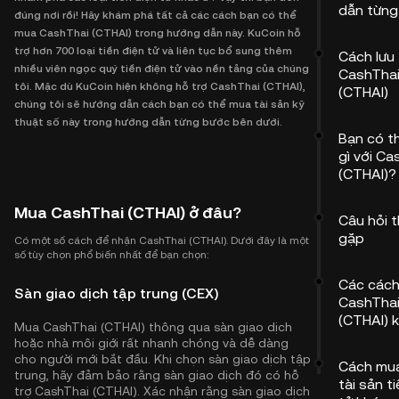
dẫn từng
đúng nơi rồi! Hãy khám phá tất cả các cách bạn có thể
mua CashThai (CTHAI) trong hướng dẫn này. KuCoin hỗ
trợ hơn 700 loại tiền điện tử và liên tục bổ sung thêm
Cách lưu 
nhiều viên ngọc quý tiền điện tử vào nền tảng của chúng
CashTha
tôi. Mặc dù KuCoin hiện không hỗ trợ CashThai (CTHAI),
(CTHAI)
chúng tôi sẽ hướng dẫn cách bạn có thể mua tài sản kỹ
thuật số này trong hướng dẫn từng bước bên dưới.
Bạn có t
gì với Ca
(CTHAI)?
Mua CashThai (CTHAI) ở đâu?
Câu hỏi 
gặp
Có một số cách để nhận CashThai (CTHAI). Dưới đây là một
số tùy chọn phổ biến nhất để bạn chọn:
Các các
Sàn giao dịch tập trung (CEX)
CashTha
(CTHAI) 
Mua CashThai (CTHAI) thông qua sàn giao dịch
hoặc nhà môi giới rất nhanh chóng và dễ dàng
cho người mới bắt đầu. Khi chọn sàn giao dịch tập
Cách mu
trung, hãy đảm bảo rằng sàn giao dịch đó có hỗ
tài sản t
trợ CashThai (CTHAI). Xác nhận rằng sàn giao dịch