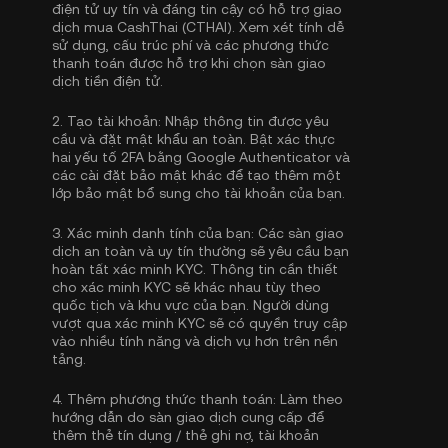
điện tử uy tín và đáng tin cậy có hỗ trợ giao
dịch mua CashThai (CTHAI). Xem xét tính dễ
sử dụng, cấu trúc phí và các phương thức
thanh toán được hỗ trợ khi chọn sàn giao
dịch tiền điện tử.
2.
Tạo tài khoản:
Nhập thông tin được yêu
cầu và đặt mật khẩu an toàn. Bật
xác thực
hai yếu tố 2FA bằng Google Authenticator
và
các cài đặt bảo mật khác để tạo thêm một
lớp bảo mật bổ sung cho tài khoản của bạn.
3.
Xác minh danh tính của bạn:
Các sàn giao
dịch an toàn và uy tín thường sẽ yêu cầu bạn
hoàn tất
xác minh KYC
. Thông tin cần thiết
cho xác minh KYC sẽ khác nhau tùy theo
quốc tịch và khu vực của bạn. Người dùng
vượt qua xác minh KYC sẽ có quyền truy cập
vào nhiều tính năng và dịch vụ hơn trên nền
tảng.
4.
Thêm phương thức thanh toán:
Làm theo
hướng dẫn do sàn giao dịch cung cấp để
thêm thẻ tín dụng / thẻ ghi nợ, tài khoản