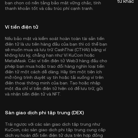
tử khác
bạn chọn có nền tảng bảo mật vững chắc, tính
thanh khoản tốt và cấu trúc phí cạnh tranh.
Ví tiền điện tử
Nếu bảo mật và kiểm soát hoàn toàn tài sản tiền
điện tử là ưu tiên hàng đầu của bạn thì có thể bạn
sẽ muốn mua và lưu trữ CashThai (CTHAI) bằng ví
không lưu ký, chẳng hạn như
Ví KuCoin
hoặc
MetaMask. Các ví tiền điện tử Web3 hàng đầu cho
phép bạn mua hoặc trao đổi hàng nghìn loại tiền
điện tử một cách dễ dàng. Hãy tìm một tiện ích
mở rộng trình duyệt uy tín hoặc tải xuống ví trên
điện thoại thông minh của bạn. Tạo hoặc nhập
một địa chỉ ví tiền điện tử hiện có để lưu trữ, gửi
và nhận tiền điện tử và NFT.
Sàn giao dịch phi tập trung (DEX)
Trái ngược với các sàn giao dịch tập trung như
KuCoin, các sàn giao dịch phi tập trung cung cấp
dịch vụ hoán đổi tiền điện tử dựa trên hợp đồng