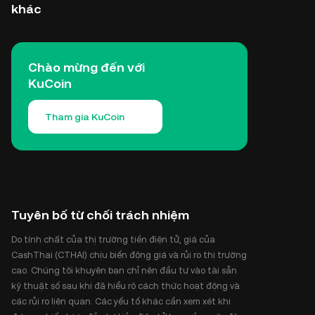
khác
Chào mừng đến với
KuCoin
Tham gia KuCoin
Tuyên bố từ chối trách nhiệm
Do tính chất của thị trường tiền điện tử, giá của
CashThai (CTHAI) chịu biến động giá và rủi ro thị trường
cao. Chúng tôi khuyên bạn chỉ nên đầu tư vào tài sản
kỹ thuật số sau khi đã hiểu rõ cách thức hoạt động và
các rủi ro liên quan. Các yếu tố khác cần xem xét khi