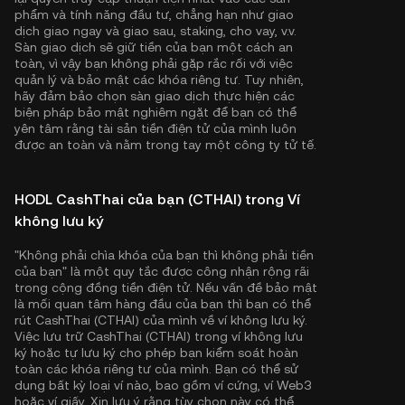
phẩm và tính năng đầu tư, chẳng hạn như giao
dịch giao ngay và giao sau, staking, cho vay, v.v.
Sàn giao dịch sẽ giữ tiền của bạn một cách an
toàn, vì vậy bạn không phải gặp rắc rối với việc
quản lý và bảo mật các khóa riêng tư. Tuy nhiên,
hãy đảm bảo chọn sàn giao dịch thực hiện các
biện pháp bảo mật nghiêm ngặt để bạn có thể
yên tâm rằng tài sản tiền điện tử của mình luôn
được an toàn và nằm trong tay một công ty tử tế.
HODL CashThai của bạn (CTHAI) trong Ví
không lưu ký
"Không phải chìa khóa của bạn thì không phải tiền
của bạn" là một quy tắc được công nhận rộng rãi
trong cộng đồng tiền điện tử. Nếu vấn đề bảo mật
là mối quan tâm hàng đầu của bạn thì bạn có thể
rút CashThai (CTHAI) của mình về ví không lưu ký.
Việc lưu trữ CashThai (CTHAI) trong ví không lưu
ký hoặc tự lưu ký cho phép bạn kiểm soát hoàn
toàn các khóa riêng tư của mình. Bạn có thể sử
dụng bất kỳ loại ví nào, bao gồm ví cứng, ví Web3
hoặc ví giấy. Xin lưu ý rằng tùy chọn này có thể