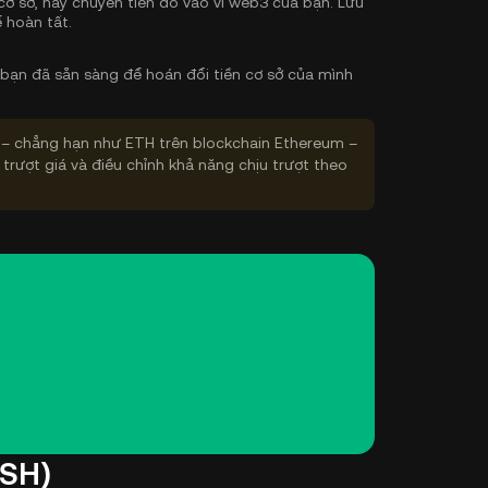
cơ sở, hãy chuyển tiền đó vào ví web3 của bạn. Lưu
 hoàn tất.
bạn đã sẵn sàng để hoán đổi tiền cơ sở của mình
– chẳng hạn như ETH trên blockchain Ethereum –
 trượt giá và điều chỉnh khả năng chịu trượt theo
ASH)