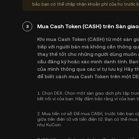
bảo bạn có thể chấp nhận khoản phí của họ trước k
Mua Cash Token (CASH) trên Sàn giao 
3
Khi mua Cash Token (CASH) từ một sàn giao
tiếp với người bán mà không cần thông qua
thay thế tốt cho những người dùng muốn c
cầu đăng ký hoặc xác minh danh tính. Bạn 
của mình thông qua các ví tự lưu ký. Hãy
để biết cách mua Cash Token trên một DE
1.
Chọn DEX:
Chọn một sàn giao dịch phi tập tru
kết nối ví của bạn. Hãy đảm bảo rằng ví của bạn 
2.
Mua tiền cơ sở:
Để mua CASH, trước tiên bạn cần
giữa tiền điện tử với tiền điện tử. Bạn có thể
mua 
như KuCoin.