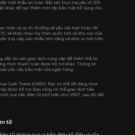
 đặt mật khẩu an toàn. Bật
xác thực hai yếu tố 2FA
ật khác để tạo thêm một lớp bảo mật bổ sung cho
an toàn và uy tín thường sẽ yêu cầu bạn hoàn tất
KYC sẽ khác nhau tùy theo quốc tịch và khu vực của
ền truy cập vào nhiều tính năng và dịch vụ hơn trên
 dẫn do sàn giao dịch cung cấp để thêm thẻ tín
ơng thức thanh toán được hỗ trợ khác. Thông tin
 vào yêu cầu bảo mật của ngân hàng.
mua Cash Token (CASH). Bạn có thể dễ dàng mua
ày được hỗ trợ. Bạn cũng có thể giao dịch tiền
 một loại tiền điện tử phổ biến như
USDT
, sau đó đổi
ện tử
iện tử thông qua ví tiền điện tử. Nếu ví của