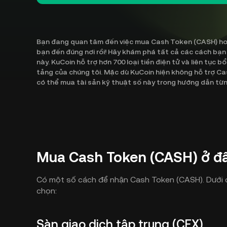
Bạn đang quan tâm đến việc mua Cash Token (CASH) hoặc
bạn đến đúng nơi rồi! Hãy khám phá tất cả các cách b
này. KuCoin hỗ trợ hơn 700 loại tiền điện tử và liên tục 
tảng của chúng tôi. Mặc dù KuCoin hiện không hỗ trợ C
có thể mua tài sản kỹ thuật số này trong hướng dẫn từ
Mua Cash Token (CASH) ở đ
Có một số cách để nhận Cash Token (CASH). Dưới đ
chọn:
Sàn giao dịch tập trung (CEX)