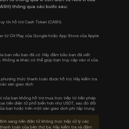
CASH) thông qua các bước sau:
 uy tín hỗ trợ Cash Token (CASH).
bạn từ CH Play của Google hoặc App Store của Apple
 của bạn nếu bạn đã có. Hãy đảm bảo bạn đã viết
. Không ai khác có thể giúp bạn truy cập vào ví của
 phương thức thanh toán được hỗ trợ. Hãy kiểm tra
các sàn giao dịch.
ví của bạn không hỗ trợ mua trực tiếp từ tiền pháp
ại tiền điện tử phổ biến hơn như USDT, sau đó đổi
của bạn hoặc trên một sàn giao dịch phi tập trung.
định sang tiền điện tử không trực tiếp xử lý các
thanh toán của bên thứ ba. Hãy kiểm tra và đảm