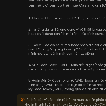
bạn hỗ trợ, bạn có thể mua Cash Token (
1.
Chọn ví:
Chọn ví tiền điện tử đáng tin cậy và có
2.
Tải ứng dụng:
Tải ứng dụng ví về thiết bị của 
hoặc dưới dạng tiện ích mở rộng của trình duyệt.
3.
Tạo ví:
Tạo địa chỉ ví mới hoặc nhập địa chỉ ví
cụm từ hạt giống ra giấy và giữ ở một nơi an toàn
mình nếu bạn đánh mất cụm từ hạt giống.
4.
Mua Cash Token (CASH):
Mua tiền điện tử bằng
các khoản phí vì có thể sẽ cao hơn so với phí của 
5.
Hoán đổi lấy Cash Token (CASH):
Ngoài ra, nếu 
định sang CASH, trước tiên bạn có thể mua một lo
lấy Cash Token (CASH) thông qua ví tiền điện tử 
Hầu hết các ví tiền điện tử hỗ trợ mua từ tiền pháp 
khoản thanh toán mà thay vào đó sử dụng bộ xử lý 