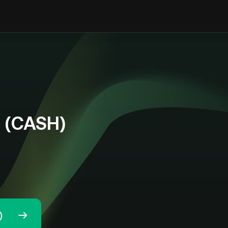
 (CASH)
)