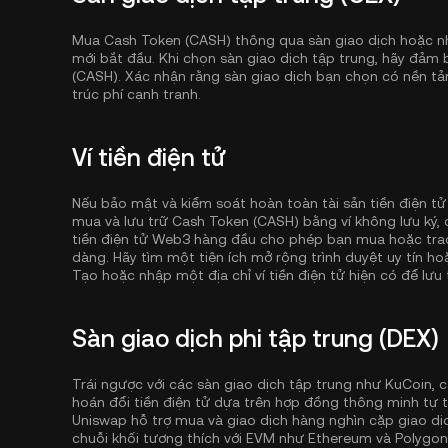
Mua Cash Token (CASH) thông qua sàn giao dịch hoặc nh
mới bắt đầu. Khi chọn sàn giao dịch tập trung, hãy đảm
(CASH). Xác nhận rằng sàn giao dịch bạn chọn có nền tả
trúc phí cạnh tranh.
Ví tiền điện tử
Nếu bảo mật và kiểm soát hoàn toàn tài sản tiền điện tử
mua và lưu trữ Cash Token (CASH) bằng ví không lưu ký
tiền điện tử Web3 hàng đầu cho phép bạn mua hoặc trao 
dàng. Hãy tìm một tiện ích mở rộng trình duyệt uy tín ho
Tạo hoặc nhập một địa chỉ ví tiền điện tử hiện có để lưu t
Sàn giao dịch phi tập trung (DEX)
Trái ngược với các sàn giao dịch tập trung như KuCoin, c
hoán đổi tiền điện tử dựa trên hợp đồng thông minh tự t
Uniswap hỗ trợ mua và giao dịch hàng nghìn cặp giao dịc
chuỗi khối tương thích với EVM như
Ethereum
và
Polygon