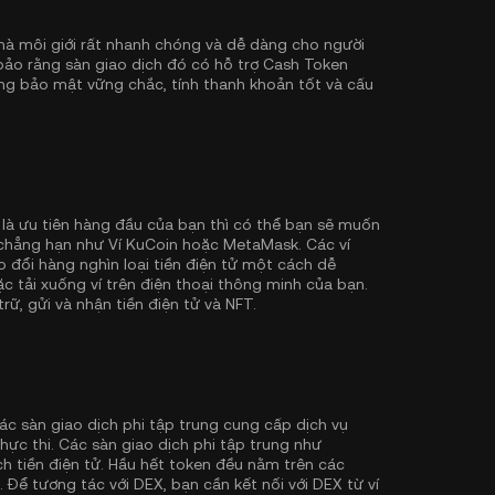
à môi giới rất nhanh chóng và dễ dàng cho người
 bảo rằng sàn giao dịch đó có hỗ trợ Cash Token
ng bảo mật vững chắc, tính thanh khoản tốt và cấu
 là ưu tiên hàng đầu của bạn thì có thể bạn sẽ muốn
, chẳng hạn như
Ví KuCoin
hoặc MetaMask. Các ví
đổi hàng nghìn loại tiền điện tử một cách dễ
ặc tải xuống ví trên điện thoại thông minh của bạn.
rữ, gửi và nhận tiền điện tử và NFT.
ác sàn giao dịch phi tập trung cung cấp dịch vụ
hực thi. Các sàn giao dịch phi tập trung như
h tiền điện tử. Hầu hết token đều nằm trên các
. Để tương tác với DEX, bạn cần kết nối với DEX từ ví