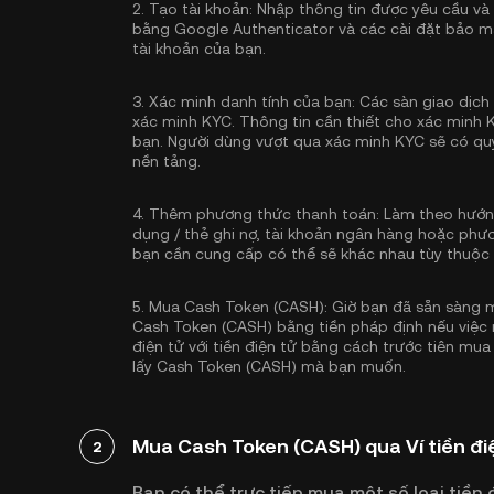
2.
Tạo tài khoản:
Nhập thông tin được yêu cầu và
bằng Google Authenticator
và các cài đặt bảo m
tài khoản của bạn.
3.
Xác minh danh tính của bạn:
Các sàn giao dịch 
xác minh KYC
. Thông tin cần thiết cho xác minh 
bạn. Người dùng vượt qua xác minh KYC sẽ có quy
nền tảng.
4.
Thêm phương thức thanh toán:
Làm theo hướng
dụng / thẻ ghi nợ, tài khoản ngân hàng hoặc phư
bạn cần cung cấp có thể sẽ khác nhau tùy thuộc
5.
Mua Cash Token (CASH):
Giờ bạn đã sẵn sàng 
Cash Token (CASH) bằng tiền pháp định nếu việc n
điện tử với tiền điện tử bằng cách trước tiên mua
lấy Cash Token (CASH) mà bạn muốn.
Mua Cash Token (CASH) qua Ví tiền đi
2
Bạn có thể trực tiếp mua một số loại tiền đ