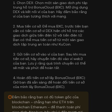
1.
Chọn DEX:
Chọn một sàn giao dịch phi tập
trung hỗ trợ BonusCloud (BXC). Mở ứng dụng
DEX và kết nối ví của bạn. Hãy đảm bảo rằng
ví của bạn tương thích với mạng.
2.
Mua tiền cơ sở:
Để mua BXC, trước tiên bạn
cần có tiền cơ sở vì DEX hiện chỉ hỗ trợ các
giao dịch giữa tiền điện tử với tiền điện tử.
Bạn có thể
mua tiền cơ sở
từ một sàn giao
dịch tập trung an toàn như KuCoin.
3.
Gửi tiền cơ sở vào ví của bạn:
Sau khi mua
tiền cơ sở, hãy chuyển tiền đó vào ví web3
của bạn. Lưu ý rằng quá trình chuyển có thể
sẽ mất vài phút để hoàn tất.
4.
Hoán đổi tiền cơ sở lấy BonusCloud (BXC):
Giờ bạn đã sẵn sàng để hoán đổi tiền cơ sở
của mình lấy BonusCloud (BXC).
Đảm bảo rằng bạn có đủ token gốc của
blockchain – chẳng hạn như ETH trên
blockchain Ethereum – để thanh toán phí