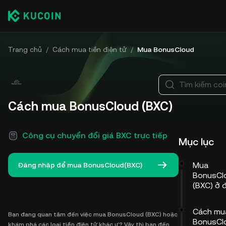
Trang chủ
/
Cách mua tiền điện tử
/
Mua BonusCloud
Tìm kiếm coi
Cách mua BonusCloud (BXC)
Công cụ chuyển đổi giá BXC trực tiếp
Mục lục
Mua
Đăng nhập để mua BonusCloud(BXC)
BonusCl
(BXC) ở 
Cách mu
Bạn đang quan tâm đến việc mua BonusCloud (BXC) hoặc
BonusCl
khám phá các loại tiền điện tử khác ư? Vậy thì bạn đến