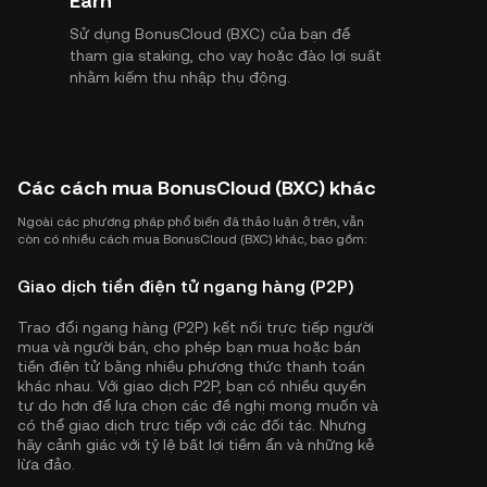
Earn
Sử dụng BonusCloud (BXC) của bạn để
tham gia staking, cho vay hoặc đào lợi suất
nhằm kiếm thu nhập thụ động.
Các cách mua BonusCloud (BXC) khác
Ngoài các phương pháp phổ biến đã thảo luận ở trên, vẫn
còn có nhiều cách mua BonusCloud (BXC) khác, bao gồm:
Giao dịch tiền điện tử ngang hàng (P2P)
Trao đổi ngang hàng (P2P) kết nối trực tiếp người
mua và người bán, cho phép bạn mua hoặc bán
tiền điện tử bằng nhiều phương thức thanh toán
khác nhau. Với giao dịch P2P, bạn có nhiều quyền
tự do hơn để lựa chọn các đề nghị mong muốn và
có thể giao dịch trực tiếp với các đối tác. Nhưng
hãy cảnh giác với tỷ lệ bất lợi tiềm ẩn và những kẻ
lừa đảo.