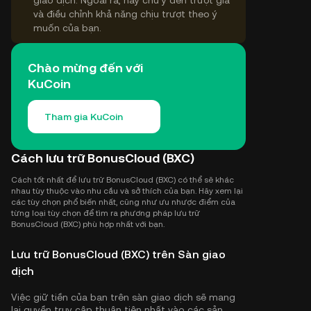
giao dịch. Ngoài ra, hãy chú ý đến trượt giá
và điều chỉnh khả năng chịu trượt theo ý
muốn của bạn.
Chào mừng đến với
KuCoin
Tham gia KuCoin
Cách lưu trữ BonusCloud (BXC)
Cách tốt nhất để lưu trữ BonusCloud (BXC) có thể sẽ khác
nhau tùy thuộc vào nhu cầu và sở thích của bạn. Hãy xem lại
các tùy chọn phổ biến nhất, cũng như ưu nhược điểm của
từng loại tùy chọn để tìm ra phương pháp lưu trữ
BonusCloud (BXC) phù hợp nhất với bạn.
Lưu trữ BonusCloud (BXC) trên Sàn giao
dịch
Việc giữ tiền của bạn trên sàn giao dịch sẽ mang
lại quyền truy cập thuận tiện nhất vào các sản