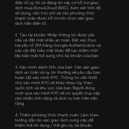
điện tử uy tín và đáng tin cậy có hỗ trợ giao
dịch mua BonusCloud (BXC). Xem xét tính dễ
sử dụng, cấu trúc phí và các phương thức
thanh toán được hỗ trợ khi chọn sàn giao
dịch tiền điện tử.
2.
Tạo tài khoản:
Nhập thông tin được yêu
cầu và đặt mật khẩu an toàn. Bật
xác thực
hai yếu tố 2FA bằng Google Authenticator
và
các cài đặt bảo mật khác để tạo thêm một
lớp bảo mật bổ sung cho tài khoản của bạn.
3.
Xác minh danh tính của bạn:
Các sàn giao
dịch an toàn và uy tín thường sẽ yêu cầu bạn
hoàn tất
xác minh KYC
. Thông tin cần thiết
cho xác minh KYC sẽ khác nhau tùy theo
quốc tịch và khu vực của bạn. Người dùng
vượt qua xác minh KYC sẽ có quyền truy cập
vào nhiều tính năng và dịch vụ hơn trên nền
tảng.
4.
Thêm phương thức thanh toán:
Làm theo
hướng dẫn do sàn giao dịch cung cấp để
thêm thẻ tín dụng / thẻ ghi nợ, tài khoản