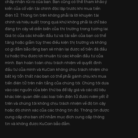
chấp nhận rủi ro của bạn. Bạn cũng có thể tham khảo ý
kiến của cố vấn tài chính độc lập trước khi mua tiền
điện tử. Thông tin trên không phải là lời khuyên tài
chính và hiệu suất trong quá khứ không phải là chỉ báo
đáng tin cậy về diễn biến của thị trường trong tương lai.
Giá trị của các khoản đầu tư và tài sản của bạn có thể
tăng hoặc giảm tùy theo điều kiện thị trường và không
có gì đảm bảo rằng bạn sẽ nhận lại được số tiền đã đầu
tư hoặc thu được lợi nhuận từ các khoản đầu tư của
mình. Bạn hoàn toàn chịu trách nhiệm về quyết định
đầu tư của mình và KuCoin không chịu trách nhiệm cho
bất kỳ tổn thất nào bạn có thể phải gánh chịu khi mua
tiền điện tử trên nền tảng của chúng tôi. Chúng tôi dựa
vào các nguồn của bên thứ ba để lấy giá và các dữ liệu
khác liên quan đến các loại tiền điện tử được niêm yết ở
trên và chúng tôi không chịu trách nhiệm về độ tin cậy
hoặc độ chính xác của các thông tin đó. Thông tin được
cung cấp cho bạn chỉ nhằm mục đích cung cấp thông
tin và không được KuCoin bảo đảm.