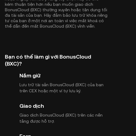
kém thuận tiện hơn nếu bạn muốn giao dịch
BonusCloud (BXC) thường xuyên hoặc tận dụng tối
đa tài sản của bạn. Hãy đảm bảo lưu trữ khóa riêng
tư của bạn ở một nơi an toàn vì việc mất khoá có
thể dẫn đến mất BonusCloud (BXC) vĩnh viễn.
Bạn có thể làm gì với BonusCloud
(BXC)?
Nắm giữ
Lưu trữ tài sản BonusCloud (BXC) của bạn
trên CEX hoặc một ví tự lưu ký.
Giao dịch
Giao dịch BonusCloud (BXC) trên các nền
tảng được hỗ trợ.