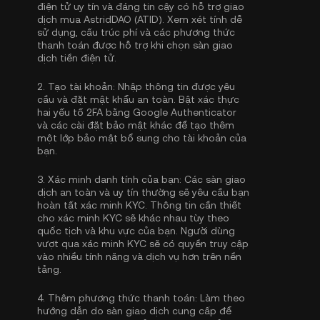
điện tử uy tín và đáng tin cậy có hỗ trợ giao
dịch mua AstridDAO (ATID). Xem xét tính dễ
sử dụng, cấu trúc phí và các phương thức
thanh toán được hỗ trợ khi chọn sàn giao
dịch tiền điện tử.
2.
Tạo tài khoản:
Nhập thông tin được yêu
cầu và đặt mật khẩu an toàn. Bật
xác thực
hai yếu tố 2FA bằng Google Authenticator
và các cài đặt bảo mật khác để tạo thêm
một lớp bảo mật bổ sung cho tài khoản của
bạn.
3.
Xác minh danh tính của bạn:
Các sàn giao
dịch an toàn và uy tín thường sẽ yêu cầu bạn
hoàn tất
xác minh KYC
. Thông tin cần thiết
cho xác minh KYC sẽ khác nhau tùy theo
quốc tịch và khu vực của bạn. Người dùng
vượt qua xác minh KYC sẽ có quyền truy cập
vào nhiều tính năng và dịch vụ hơn trên nền
tảng.
4.
Thêm phương thức thanh toán:
Làm theo
hướng dẫn do sàn giao dịch cung cấp để