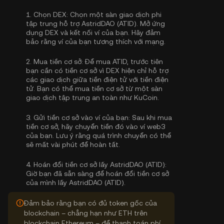
1.
Chọn DEX:
Chọn một sàn giao dịch phi
tập trung hỗ trợ AstridDAO (ATID). Mở ứng
dụng DEX và kết nối ví của bạn. Hãy đảm
bảo rằng ví của bạn tương thích với mạng.
2.
Mua tiền cơ sở:
Để mua ATID, trước tiên
bạn cần có tiền cơ sở vì DEX hiện chỉ hỗ trợ
các giao dịch giữa tiền điện tử với tiền điện
tử. Bạn có thể
mua tiền cơ sở
từ một sàn
giao dịch tập trung an toàn như KuCoin.
3.
Gửi tiền cơ sở vào ví của bạn:
Sau khi mua
tiền cơ sở, hãy chuyển tiền đó vào ví web3
của bạn. Lưu ý rằng quá trình chuyển có thể
sẽ mất vài phút để hoàn tất.
4.
Hoán đổi tiền cơ sở lấy AstridDAO (ATID):
Giờ bạn đã sẵn sàng để hoán đổi tiền cơ sở
của mình lấy AstridDAO (ATID).
Đảm bảo rằng bạn có đủ token gốc của
blockchain – chẳng hạn như ETH trên
blockchain Ethereum – để thanh toán phí