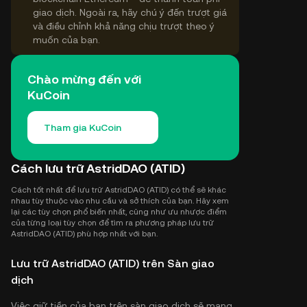
giao dịch. Ngoài ra, hãy chú ý đến trượt giá
và điều chỉnh khả năng chịu trượt theo ý
muốn của bạn.
Chào mừng đến với
KuCoin
Tham gia KuCoin
Cách lưu trữ AstridDAO (ATID)
Cách tốt nhất để lưu trữ AstridDAO (ATID) có thể sẽ khác
nhau tùy thuộc vào nhu cầu và sở thích của bạn. Hãy xem
lại các tùy chọn phổ biến nhất, cũng như ưu nhược điểm
của từng loại tùy chọn để tìm ra phương pháp lưu trữ
AstridDAO (ATID) phù hợp nhất với bạn.
Lưu trữ AstridDAO (ATID) trên Sàn giao
dịch
Việc giữ tiền của bạn trên sàn giao dịch sẽ mang