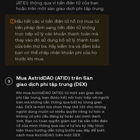
(ATID) thông qua ví tiền điện tử của bạn
hoặc trên một sàn giao dịch phi tập trung.
Hầu hết các ví tiền điện tử hỗ trợ mua từ
tiền pháp định sang tiền điện tử không
trực tiếp xử lý các khoản thanh toán mà
thay vào đó sử dụng bộ xử lý thanh toán
của bên thứ ba. Hãy kiểm tra và đảm bảo
bạn có thể chấp nhận khoản phí của họ
trước khi mua.
Mua AstridDAO (ATID) trên Sàn
3
giao dịch phi tập trung (DEX)
Khi mua AstridDAO (ATID) từ một sàn giao dịch
phi tập trung, bạn được kết nối trực tiếp với người
bán mà không cần thông qua bất kỳ trung gian
nào. DEX là một lựa chọn thay thế tốt cho những
người dùng muốn có nhiều quyền riêng tư hơn vì
không có yêu cầu đăng ký hoặc xác minh danh
tính. Bạn có toàn quyền giám sát tài sản tiền điện
tử của mình thông qua các ví tự lưu ký. Hãy thực
hiện theo hướng dẫn từng bước sau đây để biết
cách mua AstridDAO trên một DEX.