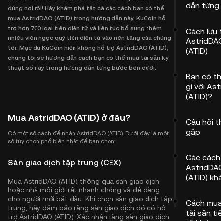
dẫn từng
đúng nơi rồi! Hãy khám phá tất cả các cách bạn có thể
mua AstridDAO (ATID) trong hướng dẫn này. KuCoin hỗ
trợ hơn 700 loại tiền điện tử và liên tục bổ sung thêm
Cách lưu 
nhiều viên ngọc quý tiền điện tử vào nền tảng của chúng
AstridDA
tôi. Mặc dù KuCoin hiện không hỗ trợ AstridDAO (ATID),
(ATID)
chúng tôi sẽ hướng dẫn cách bạn có thể mua tài sản kỹ
thuật số này trong hướng dẫn từng bước bên dưới.
Bạn có th
gì với As
(ATID)?
Mua AstridDAO (ATID) ở đâu?
Câu hỏi 
gặp
Có một số cách để nhận AstridDAO (ATID). Dưới đây là một
số tùy chọn phổ biến nhất để bạn chọn:
Các cách
Sàn giao dịch tập trung (CEX)
AstridDA
(ATID) kh
Mua AstridDAO (ATID) thông qua sàn giao dịch
hoặc nhà môi giới rất nhanh chóng và dễ dàng
cho người mới bắt đầu. Khi chọn sàn giao dịch tập
Cách mua
trung, hãy đảm bảo rằng sàn giao dịch đó có hỗ
tài sản ti
trợ AstridDAO (ATID). Xác nhận rằng sàn giao dịch