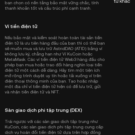
tử khác
bạn chọn có nền tảng bảo mật vững chắc, tính
thanh khoản tốt và cấu trúc phí cạnh tranh.
Ví tiền điện tử
Nếu bảo mật và kiểm soát hoàn toàn tài sản tiền
điện tử là ưu tiên hàng đầu của bạn thì có thể bạn
sẽ muốn mua và lưu trữ AstridDAO (ATID) bằng ví
không lưu ký, chẳng hạn như
Ví KuCoin
hoặc
MetaMask. Các ví tiền điện tử Web3 hàng đầu cho
phép bạn mua hoặc trao đổi hàng nghìn loại tiền
điện tử một cách dễ dàng. Hãy tìm một tiện ích
mở rộng trình duyệt uy tín hoặc tải xuống ví trên
điện thoại thông minh của bạn. Tạo hoặc nhập
một địa chỉ ví tiền điện tử hiện có để lưu trữ, gửi
và nhận tiền điện tử và NFT.
Sàn giao dịch phi tập trung (DEX)
Trái ngược với các sàn giao dịch tập trung như
KuCoin, các sàn giao dịch phi tập trung cung cấp
dịch vụ hoán đổi tiền điện tử dựa trên hợp đồng