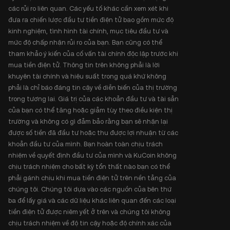
các rủi ro liên quan. Các yếu tố khác cần xem xét khi
đưa ra chiến lược đầu tư tiền điện tử bao gồm mức độ
kinh nghiệm, tình hình tài chính, mục tiêu đầu tư và
mức độ chấp nhận rủi ro của bạn. Bạn cũng có thể
tham khảo ý kiến của cố vấn tài chính độc lập trước khi
mua tiền điện tử. Thông tin trên không phải là lời
khuyên tài chính và hiệu suất trong quá khứ không
phải là chỉ báo đáng tin cậy về diễn biến của thị trường
trong tương lai. Giá trị của các khoản đầu tư và tài sản
của bạn có thể tăng hoặc giảm tùy theo điều kiện thị
trường và không có gì đảm bảo rằng bạn sẽ nhận lại
được số tiền đã đầu tư hoặc thu được lợi nhuận từ các
khoản đầu tư của mình. Bạn hoàn toàn chịu trách
nhiệm về quyết định đầu tư của mình và KuCoin không
chịu trách nhiệm cho bất kỳ tổn thất nào bạn có thể
phải gánh chịu khi mua tiền điện tử trên nền tảng của
chúng tôi. Chúng tôi dựa vào các nguồn của bên thứ
ba để lấy giá và các dữ liệu khác liên quan đến các loại
tiền điện tử được niêm yết ở trên và chúng tôi không
chịu trách nhiệm về độ tin cậy hoặc độ chính xác của