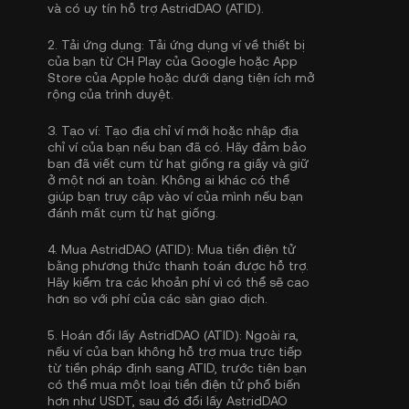
và có uy tín hỗ trợ AstridDAO (ATID).
2.
Tải ứng dụng:
Tải ứng dụng ví về thiết bị
của bạn từ CH Play của Google hoặc App
Store của Apple hoặc dưới dạng tiện ích mở
rộng của trình duyệt.
3.
Tạo ví:
Tạo địa chỉ ví mới hoặc nhập địa
chỉ ví của bạn nếu bạn đã có. Hãy đảm bảo
bạn đã viết cụm từ hạt giống ra giấy và giữ
ở một nơi an toàn. Không ai khác có thể
giúp bạn truy cập vào ví của mình nếu bạn
đánh mất cụm từ hạt giống.
4.
Mua AstridDAO (ATID):
Mua tiền điện tử
bằng phương thức thanh toán được hỗ trợ.
Hãy kiểm tra các khoản phí vì có thể sẽ cao
hơn so với phí của các sàn giao dịch.
5.
Hoán đổi lấy AstridDAO (ATID):
Ngoài ra,
nếu ví của bạn không hỗ trợ mua trực tiếp
từ tiền pháp định sang ATID, trước tiên bạn
có thể mua một loại tiền điện tử phổ biến
hơn như USDT, sau đó đổi lấy AstridDAO