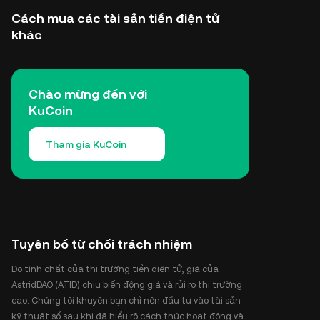
Cách mua các tài sản tiền điện tử
khác
Chào mừng đến với
KuCoin
Tham gia KuCoin
Tuyên bố từ chối trách nhiệm
Do tính chất của thị trường tiền điện tử, giá của
AstridDAO (ATID) chịu biến động giá và rủi ro thị trường
cao. Chúng tôi khuyên bạn chỉ nên đầu tư vào tài sản
kỹ thuật số sau khi đã hiểu rõ cách thức hoạt động và