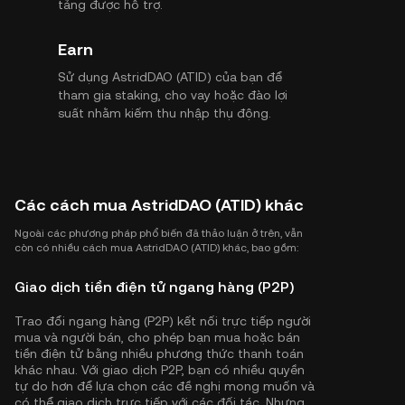
tảng được hỗ trợ.
Earn
Sử dụng AstridDAO (ATID) của bạn để
tham gia staking, cho vay hoặc đào lợi
suất nhằm kiếm thu nhập thụ động.
Các cách mua AstridDAO (ATID) khác
Ngoài các phương pháp phổ biến đã thảo luận ở trên, vẫn
còn có nhiều cách mua AstridDAO (ATID) khác, bao gồm:
Giao dịch tiền điện tử ngang hàng (P2P)
Trao đổi ngang hàng (P2P) kết nối trực tiếp người
mua và người bán, cho phép bạn mua hoặc bán
tiền điện tử bằng nhiều phương thức thanh toán
khác nhau. Với giao dịch P2P, bạn có nhiều quyền
tự do hơn để lựa chọn các đề nghị mong muốn và
có thể giao dịch trực tiếp với các đối tác. Nhưng