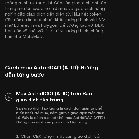
thông minh tự thực thi. Các sàn giao dịch phi tập
trung như Uniswap hỗ trợ mua và giao dịch hàng
nghìn cặp giao dịch tiền điện tử. Hầu hết token
đều nằm trên các chuỗi khối tương thích với EVM
như
Ethereum
và
Polygon
. Để tương tác với DEX,
bạn cần kết nối với DEX từ ví tương thích, chẳng
hạn như MetaMask.
Cách mua AstridDAO (ATID): Hướng
dẫn từng bước
Mua AstridDAO (ATID) trên Sàn
1
giao dịch tập trung
Sàn giao dịch tập trung là cách đơn giản và phổ
biến nhất để mua, nắm giữ và giao dịch tiền điện
tử. Đây là cách bạn có thể mua AstridDAO (ATID)
thông qua một sàn giao dịch tập trung:
1.
Chọn CEX:
Chọn một sàn giao dịch tiền