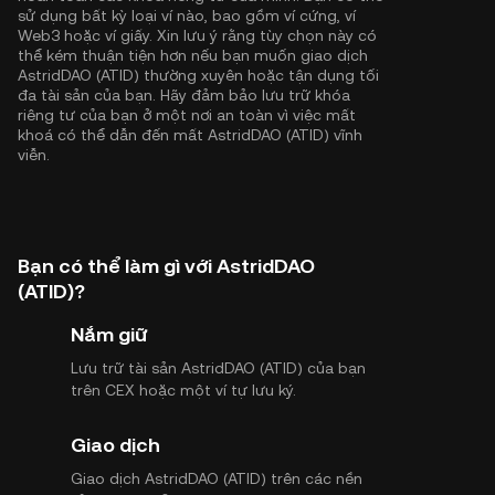
sử dụng bất kỳ loại ví nào, bao gồm ví cứng, ví
Web3 hoặc ví giấy. Xin lưu ý rằng tùy chọn này có
thể kém thuận tiện hơn nếu bạn muốn giao dịch
AstridDAO (ATID) thường xuyên hoặc tận dụng tối
đa tài sản của bạn. Hãy đảm bảo lưu trữ khóa
riêng tư của bạn ở một nơi an toàn vì việc mất
khoá có thể dẫn đến mất AstridDAO (ATID) vĩnh
viễn.
Bạn có thể làm gì với AstridDAO
(ATID)?
Nắm giữ
Lưu trữ tài sản AstridDAO (ATID) của bạn
trên CEX hoặc một ví tự lưu ký.
Giao dịch
Giao dịch AstridDAO (ATID) trên các nền