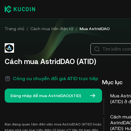
Trang chủ
/
Cách mua tiền điện tử
/
Mua AstridDAO
Tìm kiếm coi
Cách mua AstridDAO (ATID)
Công cụ chuyển đổi giá ATID trực tiếp
Mục lục
Mua Astr
Đăng nhập để mua AstridDAO(ATID)
(ATID) ở 
Cách mu
AstridDA
Bạn đang quan tâm đến việc mua AstridDAO (ATID) hoặc
(ATID): H
khám phá các loại tiền điện tử khác ư? Vậy thì bạn đến