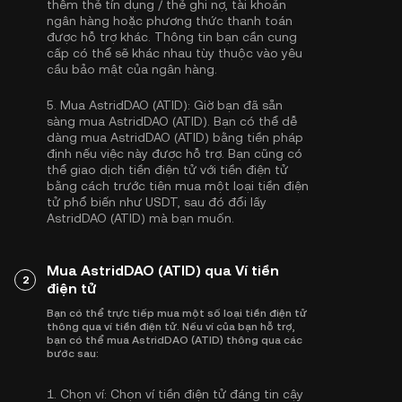
thêm thẻ tín dụng / thẻ ghi nợ, tài khoản
ngân hàng hoặc phương thức thanh toán
được hỗ trợ khác. Thông tin bạn cần cung
cấp có thể sẽ khác nhau tùy thuộc vào yêu
cầu bảo mật của ngân hàng.
5.
Mua AstridDAO (ATID):
Giờ bạn đã sẵn
sàng mua AstridDAO (ATID). Bạn có thể dễ
dàng mua AstridDAO (ATID) bằng tiền pháp
định nếu việc này được hỗ trợ. Bạn cũng có
thể giao dịch tiền điện tử với tiền điện tử
bằng cách trước tiên mua một loại tiền điện
tử phổ biến như
USDT
, sau đó đổi lấy
AstridDAO (ATID) mà bạn muốn.
Mua AstridDAO (ATID) qua Ví tiền
2
điện tử
Bạn có thể trực tiếp mua một số loại tiền điện tử
thông qua ví tiền điện tử. Nếu ví của bạn hỗ trợ,
bạn có thể mua AstridDAO (ATID) thông qua các
bước sau:
1.
Chọn ví:
Chọn ví tiền điện tử đáng tin cậy