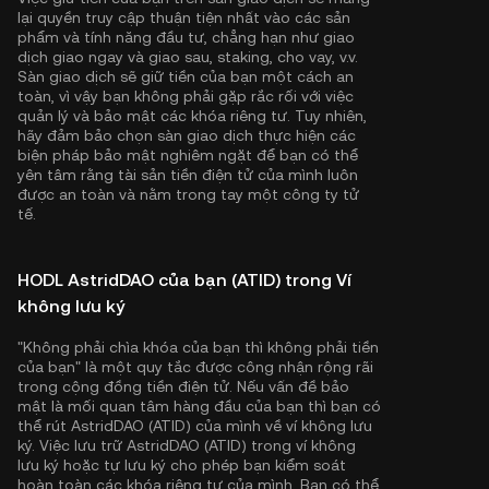
lại quyền truy cập thuận tiện nhất vào các sản
phẩm và tính năng đầu tư, chẳng hạn như giao
dịch giao ngay và giao sau, staking, cho vay, v.v.
Sàn giao dịch sẽ giữ tiền của bạn một cách an
toàn, vì vậy bạn không phải gặp rắc rối với việc
quản lý và bảo mật các khóa riêng tư. Tuy nhiên,
hãy đảm bảo chọn sàn giao dịch thực hiện các
biện pháp bảo mật nghiêm ngặt để bạn có thể
yên tâm rằng tài sản tiền điện tử của mình luôn
được an toàn và nằm trong tay một công ty tử
tế.
HODL AstridDAO của bạn (ATID) trong Ví
không lưu ký
"Không phải chìa khóa của bạn thì không phải tiền
của bạn" là một quy tắc được công nhận rộng rãi
trong cộng đồng tiền điện tử. Nếu vấn đề bảo
mật là mối quan tâm hàng đầu của bạn thì bạn có
thể rút AstridDAO (ATID) của mình về ví không lưu
ký. Việc lưu trữ AstridDAO (ATID) trong ví không
lưu ký hoặc tự lưu ký cho phép bạn kiểm soát
hoàn toàn các khóa riêng tư của mình. Bạn có thể