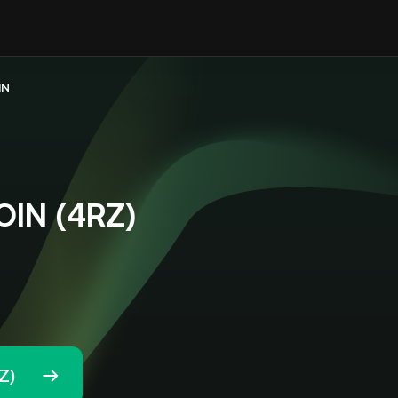
IN
IN (4RZ)
Z)