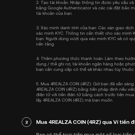
2.
Tạo tài khoản:
Nhập thông tin được yêu cầu và
bằng Google Authenticator
và các cài đặt bảo m
tài khoản của bạn.
3.
Xác minh danh tính của bạn:
Các sàn giao dịch 
xác minh KYC
. Thông tin cần thiết cho xác minh 
bạn. Người dùng vượt qua xác minh KYC sẽ có quy
nền tảng.
4.
Thêm phương thức thanh toán:
Làm theo hướng
dụng / thẻ ghi nợ, tài khoản ngân hàng hoặc phư
bạn cần cung cấp có thể sẽ khác nhau tùy thuộc
5.
Mua 4REALZA COIN (4RZ):
Giờ bạn đã sẵn sàng
4REALZA COIN (4RZ) bằng tiền pháp định nếu việc 
điện tử với tiền điện tử bằng cách trước tiên mua
lấy 4REALZA COIN (4RZ) mà bạn muốn.
Mua 4REALZA COIN (4RZ) qua Ví tiền đ
2
Bạn có thể trực tiếp mua một số loại tiền đ