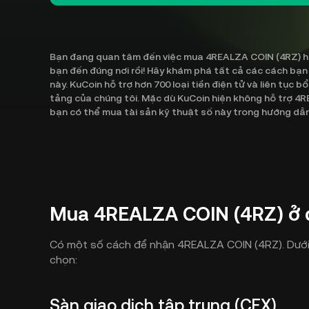
Bạn đang quan tâm đến việc mua 4REALZA COIN (4RZ) hoặ
bạn đến đúng nơi rồi! Hãy khám phá tất cả các cách b
này. KuCoin hỗ trợ hơn 700 loại tiền điện tử và liên tục 
tảng của chúng tôi. Mặc dù KuCoin hiện không hỗ trợ 4
bạn có thể mua tài sản kỹ thuật số này trong hướng dẫ
Mua 4REALZA COIN (4RZ) ở 
Có một số cách để nhận 4REALZA COIN (4RZ). Dưới 
chọn:
Sàn giao dịch tập trung (CEX)