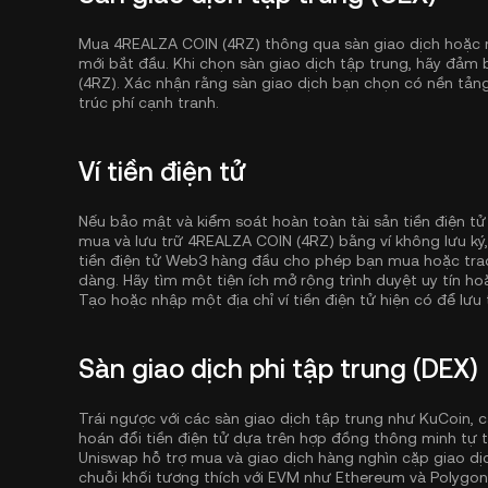
Mua 4REALZA COIN (4RZ) thông qua sàn giao dịch hoặc n
mới bắt đầu. Khi chọn sàn giao dịch tập trung, hãy đảm
(4RZ). Xác nhận rằng sàn giao dịch bạn chọn có nền tản
trúc phí cạnh tranh.
Ví tiền điện tử
Nếu bảo mật và kiểm soát hoàn toàn tài sản tiền điện tử
mua và lưu trữ 4REALZA COIN (4RZ) bằng ví không lưu k
tiền điện tử Web3 hàng đầu cho phép bạn mua hoặc trao 
dàng. Hãy tìm một tiện ích mở rộng trình duyệt uy tín ho
Tạo hoặc nhập một địa chỉ ví tiền điện tử hiện có để lưu t
Sàn giao dịch phi tập trung (DEX)
Trái ngược với các sàn giao dịch tập trung như KuCoin, c
hoán đổi tiền điện tử dựa trên hợp đồng thông minh tự t
Uniswap hỗ trợ mua và giao dịch hàng nghìn cặp giao dịc
chuỗi khối tương thích với EVM như
Ethereum
và
Polygon