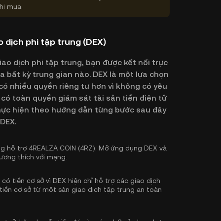
hi mua.
 dịch phi tập trung (DEX)
o dịch phi tập trung, bạn được kết nối trực
 bất kỳ trung gian nào. DEX là một lựa chọn
ó nhiều quyền riêng tư hơn vì không có yêu
có toàn quyền giám sát tài sản tiền điện tử
 thực hiện theo hướng dẫn từng bước sau đây
DEX.
ng hỗ trợ 4REALZA COIN (4RZ). Mở ứng dụng DEX và
tương thích với mạng.
ó tiền cơ sở vì DEX hiện chỉ hỗ trợ các giao dịch
tiền cơ sở
từ một sàn giao dịch tập trung an toàn