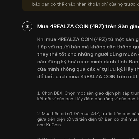
bảo bạn có thể chấp nhận khoản phí của họ trước k
Mua 4REALZA COIN (4RZ) trên Sàn giao
3
Khi mua 4REALZA COIN (4RZ) từ một sàn gia
tiếp với người bán mà không cần thông qua
thay thế tốt cho những người dùng muốn c
cầu đăng ký hoặc xác minh danh tính. Bạn 
của mình thông qua các ví tự lưu ký. Hãy
để biết cách mua 4REALZA COIN trên một 
1.
Chọn DEX:
Chọn một sàn giao dịch phi tập tru
kết nối ví của bạn. Hãy đảm bảo rằng ví của bạn 
2.
Mua tiền cơ sở:
Để mua 4RZ, trước tiên bạn cần c
giữa tiền điện tử với tiền điện tử. Bạn có thể
mua 
như KuCoin.