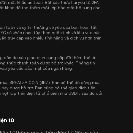
 đặt mật khẩu an toàn. Bật
xác thực hai yếu tố 2FA
ật khác để tạo thêm một lớp bảo mật bổ sung cho
an toàn và uy tín thường sẽ yêu cầu bạn hoàn tất
KYC sẽ khác nhau tùy theo quốc tịch và khu vực của
ền truy cập vào nhiều tính năng và dịch vụ hơn trên
 dẫn do sàn giao dịch cung cấp để thêm thẻ tín
ơng thức thanh toán được hỗ trợ khác. Thông tin
 vào yêu cầu bảo mật của ngân hàng.
 mua 4REALZA COIN (4RZ). Bạn có thể dễ dàng mua
này được hỗ trợ. Bạn cũng có thể giao dịch tiền
 một loại tiền điện tử phổ biến như
USDT
, sau đó đổi
iện tử
iện tử thông qua ví tiền điện tử. Nếu ví của