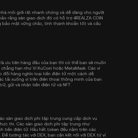
hà môi giới rất nhanh chóng và dễ dàng cho người
 bảo rằng sàn giao dịch đó có hỗ trợ 4REALZA COIN
g bảo mật vững chắc, tính thanh khoản tốt và cấu
 là ưu tiên hàng đầu của bạn thì có thể bạn sẽ muốn
ý, chẳng hạn như
Ví KuCoin
hoặc MetaMask. Các ví
đổi hàng nghìn loại tiền điện tử một cách dễ
ặc tải xuống ví trên điện thoại thông minh của bạn.
rữ, gửi và nhận tiền điện tử và NFT.
ác sàn giao dịch phi tập trung cung cấp dịch vụ
hực thi. Các sàn giao dịch phi tập trung như
h tiền điện tử. Hầu hết token đều nằm trên các
. Để tương tác với DEX, bạn cần kết nối với DEX từ ví