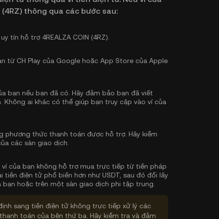
 (4RZ) thông qua các bước sau:
 uy tín hỗ trợ 4REALZA COIN (4RZ).
bạn từ CH Play của Google hoặc App Store của Apple
 của bạn nếu bạn đã có. Hãy đảm bảo bạn đã viết
. Không ai khác có thể giúp bạn truy cập vào ví của
g phương thức thanh toán được hỗ trợ. Hãy kiểm
của các sàn giao dịch.
u ví của bạn không hỗ trợ mua trực tiếp từ tiền pháp
i tiền điện tử phổ biến hơn như USDT, sau đó đổi lấy
 bạn hoặc trên một sàn giao dịch phi tập trung.
định sang tiền điện tử không trực tiếp xử lý các
thanh toán của bên thứ ba. Hãy kiểm tra và đảm