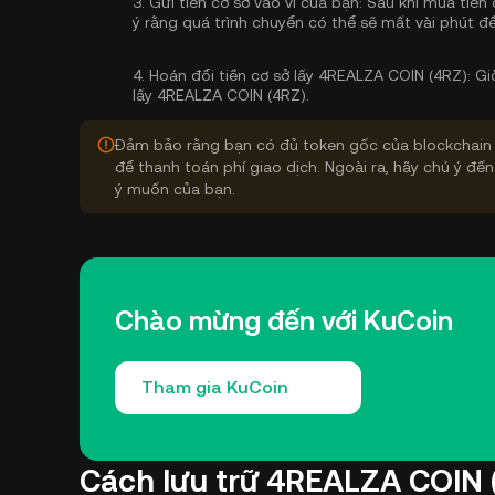
3.
Gửi tiền cơ sở vào ví của bạn:
Sau khi mua tiền 
ý rằng quá trình chuyển có thể sẽ mất vài phút để
4.
Hoán đổi tiền cơ sở lấy 4REALZA COIN (4RZ):
Giờ
lấy 4REALZA COIN (4RZ).
Đảm bảo rằng bạn có đủ token gốc của blockchain 
để thanh toán phí giao dịch. Ngoài ra, hãy chú ý đến
ý muốn của bạn.
Chào mừng đến với KuCoin
Tham gia KuCoin
Cách lưu trữ 4REALZA COIN 