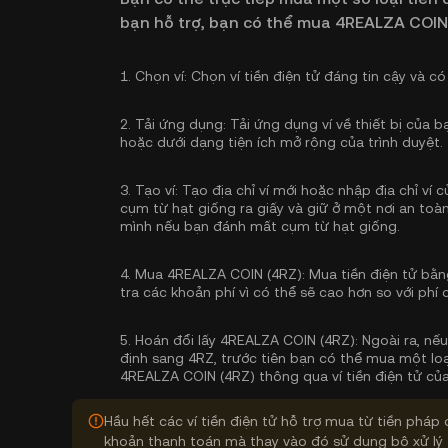
bạn hỗ trợ, bạn có thể mua 4REALZA COIN
1.
Chọn ví:
Chọn ví tiền điện tử đáng tin cậy và có
2.
Tải ứng dụng:
Tải ứng dụng ví về thiết bị của 
hoặc dưới dạng tiện ích mở rộng của trình duyệt.
3.
Tạo ví:
Tạo địa chỉ ví mới hoặc nhập địa chỉ ví
cụm từ hạt giống ra giấy và giữ ở một nơi an toàn
mình nếu bạn đánh mất cụm từ hạt giống.
4.
Mua 4REALZA COIN (4RZ):
Mua tiền điện tử bằn
tra các khoản phí vì có thể sẽ cao hơn so với phí 
5.
Hoán đổi lấy 4REALZA COIN (4RZ):
Ngoài ra, nế
định sang 4RZ, trước tiên bạn có thể mua một loạ
4REALZA COIN (4RZ) thông qua ví tiền điện tử của
Hầu hết các ví tiền điện tử hỗ trợ mua từ tiền pháp 
khoản thanh toán mà thay vào đó sử dụng bộ xử lý 