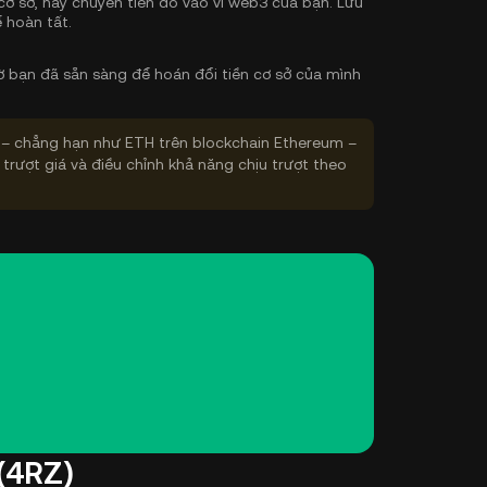
cơ sở, hãy chuyển tiền đó vào ví web3 của bạn. Lưu
 hoàn tất.
 bạn đã sẵn sàng để hoán đổi tiền cơ sở của mình
– chẳng hạn như ETH trên blockchain Ethereum –
 trượt giá và điều chỉnh khả năng chịu trượt theo
(4RZ)