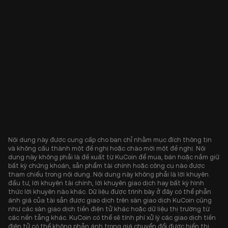
Nội dung này được cung cấp cho bạn chỉ nhằm mục đích thông tin
và không cấu thành một đề nghị hoặc chào mời một đề nghị. Nội
dung này không phải là đề xuất từ KuCoin để mua, bán hoặc nắm giữ
bất kỳ chứng khoán, sản phẩm tài chính hoặc công cụ nào được
tham chiếu trong nội dung. Nội dung này không phải là lời khuyên
đầu tư, lời khuyên tài chính, lời khuyên giao dịch hay bất kỳ hình
thức lời khuyên nào khác. Dữ liệu được trình bày ở đây có thể phản
ánh giá của tài sản được giao dịch trên sàn giao dịch KuCoin cũng
như các sàn giao dịch tiền điện tử khác hoặc dữ liệu thị trường từ
các nền tảng khác. KuCoin có thể sẽ tính phí xử lý các giao dịch tiền
điện tử có thể không phản ánh trong giá chuyển đổi được hiển thị.