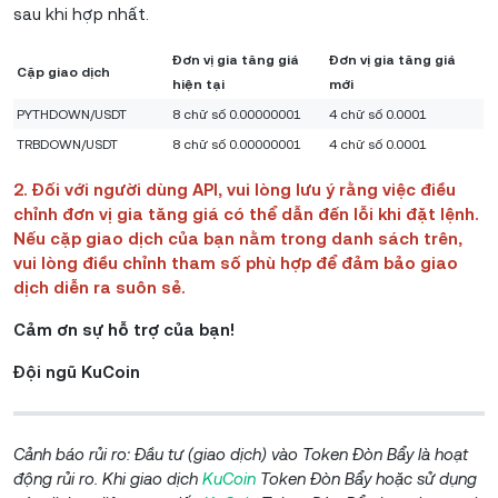
sau khi hợp nhất.
Đơn vị gia tăng giá
Đơn vị gia tăng giá
Cặp giao dịch
hiện tại
mới
PYTHDOWN/USDT
8 chữ số 0.00000001
4 chữ số 0.0001
TRBDOWN/USDT
8 chữ số 0.00000001
4 chữ số 0.0001
2. Đối với người dùng API, vui lòng lưu ý rằng việc điều
chỉnh đơn vị gia tăng giá có thể dẫn đến lỗi khi đặt lệnh.
Nếu cặp giao dịch của bạn nằm trong danh sách trên,
vui lòng điều chỉnh tham số phù hợp để đảm bảo giao
dịch diễn ra suôn sẻ.
Cảm ơn sự hỗ trợ của bạn!
Đội ngũ KuCoin
Cảnh báo rủi ro: Đầu tư (giao dịch) vào Token Đòn Bẩy là hoạt
động rủi ro. Khi giao dịch
KuCoin
Token Đòn Bẩy hoặc sử dụng