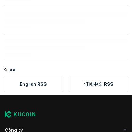
RSS
English RSS
订阅中文 RSS
Công ty