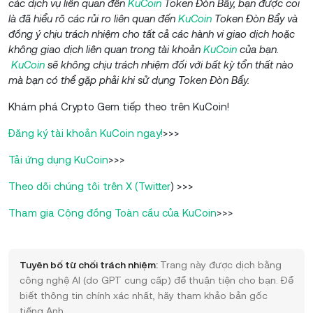
các dịch vụ liên quan đến
KuCoin
Token Đòn Bẩy, bạn được coi
là đã hiểu rõ các rủi ro liên quan đến
KuCoin
Token Đòn Bẩy và
đồng ý chịu trách nhiệm cho tất cả các hành vi giao dịch hoặc
không giao dịch liên quan trong tài khoản
KuCoin
của bạn.
KuCoin
sẽ không chịu trách nhiệm đối với bất kỳ tổn thất nào
mà bạn có thể gặp phải khi sử dụng Token Đòn Bẩy.
Khám phá Crypto Gem tiếp theo trên KuCoin!
Đăng ký tài khoản KuCoin ngay!
>>>
Tải ứng dụng KuCoin
>>>
Theo dõi chúng tôi trên X (Twitter
) >>>
Tham gia Cộng đồng Toàn cầu của KuCoin
>>>
Tuyên bố từ chối trách nhiệm:
Trang này được dịch bằng
công nghệ AI (do GPT cung cấp) để thuận tiện cho bạn. Để
biết thông tin chính xác nhất, hãy tham khảo bản gốc
tiếng Anh.