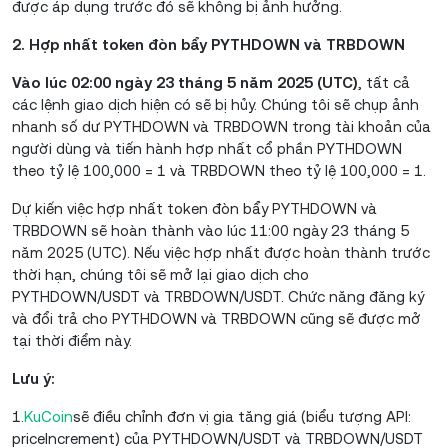
được áp dụng trước đó sẽ không bị ảnh hưởng.
2. Hợp nhất token đòn bẩy PYTHDOWN và TRBDOWN
Vào lúc 02:00 ngày 23 tháng 5 năm 2025 (UTC)
, tất cả
các lệnh giao dịch hiện có sẽ bị hủy. Chúng tôi sẽ chụp ảnh
nhanh số dư PYTHDOWN và TRBDOWN trong tài khoản của
người dùng và tiến hành hợp nhất cổ phần PYTHDOWN
theo tỷ lệ 100,000 = 1 và TRBDOWN theo tỷ lệ 100,000 = 1.
Dự kiến việc hợp nhất token đòn bẩy PYTHDOWN và
TRBDOWN sẽ hoàn thành vào lúc 11:00 ngày 23 tháng 5
năm 2025 (UTC). Nếu việc hợp nhất được hoàn thành trước
thời hạn, chúng tôi sẽ mở lại giao dịch cho
PYTHDOWN/USDT và TRBDOWN/USDT. Chức năng đăng ký
và đổi trả cho PYTHDOWN và TRBDOWN cũng sẽ được mở
tại thời điểm này.
Lưu ý:
1.
KuCoin
sẽ điều chỉnh đơn vị gia tăng giá (biểu tượng API:
priceIncrement) của PYTHDOWN/USDT và TRBDOWN/USDT