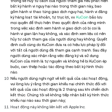
thống sẽ huỷ tư cách của người tham gia nếu phát hiện
bất kỳ hành vi nguy hại nào trong thời gian này, bao
gồm hành vi thao túng giao dịch nguy hại, hành vi đăng
ký hàng loạt tài khoản, tự trục lợi, v.v.
KuCoin
bảo lưu
mọi quyền để thực hiện theo quyết định của riêng mình
trong việc xác định xem hành vi giao dịch có bị coi là
hành vi gian lận hay không, và xác định xem liệu có nên
hủy tư cách tham gia của người dùng hay không. Quyết
định cuối cùng do KuCoin đưa ra có hiệu lực pháp lý đối
với tất cả người dùng đã tham gia cạnh tranh. Sau đây
người dùng xác nhận rằng việc đăng ký và sử dụng
KuCoin của mình là tự nguyện và không hề bị KuCoin ép
buộc, can thiệp hoặc tác động theo bất kỳ hình thức
nào.
Nếu người dùng nghi ngờ về kết quả của các hoạt động,
vui lòng lưu ý rằng thời gian khiếu nại chính thức đối với
kết quả của các hoạt động là 2 tháng sau khi chiến dịch
kết thúc
.
Chúng tôi sẽ không tiếp nhận bất kỳ hình thức
khiếu nại nào sau thời gian này;
Hoạt động này không liên kết với Apple Inc.