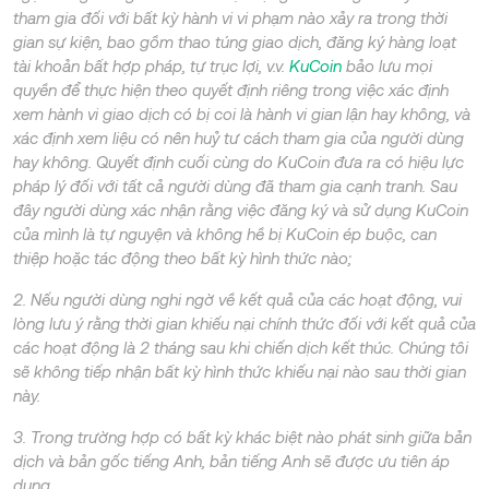
tham gia đối với bất kỳ hành vi vi phạm nào xảy ra trong thời
gian sự kiện, bao gồm thao túng giao dịch, đăng ký hàng loạt
tài khoản bất hợp pháp, tự trục lợi, v.v.
KuCoin
bảo lưu mọi
quyền để thực hiện theo quyết định riêng trong việc xác định
xem hành vi giao dịch có bị coi là hành vi gian lận hay không, và
xác định xem liệu có nên huỷ tư cách tham gia của người dùng
hay không. Quyết định cuối cùng do KuCoin đưa ra có hiệu lực
pháp lý đối với tất cả người dùng đã tham gia cạnh tranh. Sau
đây người dùng xác nhận rằng việc đăng ký và sử dụng KuCoin
của mình là tự nguyện và không hề bị KuCoin ép buộc, can
thiệp hoặc tác động theo bất kỳ hình thức nào;
2. Nếu người dùng nghi ngờ về kết quả của các hoạt động, vui
lòng lưu ý rằng thời gian khiếu nại chính thức đối với kết quả của
các hoạt động là 2 tháng sau khi chiến dịch kết thúc. Chúng tôi
sẽ không tiếp nhận bất kỳ hình thức khiếu nại nào sau thời gian
này.
3. Trong trường hợp có bất kỳ khác biệt nào phát sinh giữa bản
dịch và bản gốc tiếng Anh, bản tiếng Anh sẽ được ưu tiên áp
dụng.