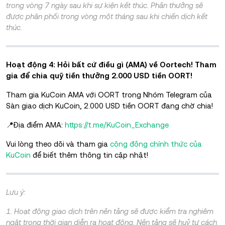
trong vòng 7 ngày sau khi sự kiện kết thúc. Phần thưởng sẽ
được phân phối trong vòng một tháng sau khi chiến dịch kết
thúc.
Hoạt động 4: Hỏi bất cứ điều gì (AMA) về Oortech! Tham
gia để chia quỹ tiền thưởng 2.000 USD tiền OORT!
Tham gia KuCoin AMA với OORT trong Nhóm Telegram của
Sàn giao dịch KuCoin, 2.000 USD tiền OORT đang chờ chia!
📍Địa điểm AMA:
https://t.me/KuCoin_Exchange
Vui lòng theo dõi và tham gia
cộng đồng chính thức của
KuCoin
để biết thêm thông tin cập nhật!
Lưu ý:
1. Hoạt động giao dịch trên nền tảng sẽ được kiểm tra nghiêm
ngặt trong thời gian diễn ra hoạt động. Nền tảng sẽ huỷ tư cách