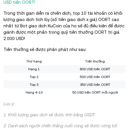
USD tiền OORT!
Trong thời gian diễn ra chiến dịch, top 10 tài khoản có khối
lượng giao dịch tích lũy (số tiền giao dịch x giá) OORT cao
nhất từ Bot giao dịch KuCoin của họ sẽ đủ điều kiện để được
giành được một phần trong quỹ tiền thưởng OORT trị giá
2.000 USD!
Tiền thưởng sẽ được phân phát như sau:
Thứ hạng
Tiền thưởng
Hạng 1
800 USD tiền OORT
Top 2
500 USD tiền OORT
Top 3
350 USD tiền OORT
Hạng 4-10
50 USD tiền OORT mỗi người
Lưu ý:
1. Khối lượng giao dịch sẽ được tính bằng USDT.
2. Danh sách người chiến thắng cuối cùng sẽ được công bố