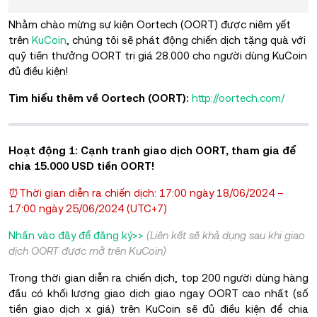
Nhằm chào mừng sự kiện Oortech (OORT) được niêm yết
trên
KuCoin
, chúng tôi sẽ phát động chiến dịch tặng quà với
quỹ tiền thưởng OORT trị giá 28.000 cho người dùng KuCoin
đủ điều kiện!
Tìm hiểu thêm về Oortech (OORT):
http://oortech.com/
Hoạt động 1: Cạnh tranh giao dịch OORT, tham gia để
chia 15.000 USD tiền OORT!
⏰Thời gian diễn ra chiến dịch: 17:00 ngày 18/06/2024 –
17:00 ngày 25/06/2024 (UTC+7)
Nhấn vào đây để đăng ký>>
(Liên kết sẽ khả dụng sau khi giao
dịch OORT được mở trên KuCoin)
Trong thời gian diễn ra chiến dịch, top 200 người dùng hàng
đầu có khối lượng giao dịch giao ngay OORT cao nhất (số
tiền giao dịch x giá) trên KuCoin sẽ đủ điều kiện để chia