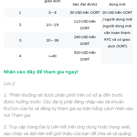
giao dịch
bậc đạt được)
dùng mới
1
3～9
30 USD tiền OORT
20 USD tiền OORT
/ người dùng mới
110 USD tiền
2
10～19
(người dùng mới
OORT
cần hoàn thành
240 USD tiền
KYC và có giao
3
20～39
OORT
dịch OORT)
520 USD tiền
4
>=40
OORT
Nhấn vào đây để tham gia ngay!
Lưu ý:
1. *Phần thưởng sẽ được phân phối trên cơ sở ai đến trước
được hưởng trước. Các đại lý phải đăng nhập vào tài khoản
KuCoin của họ và đăng ký tham gia sự kiện bằng cách nhấn vào
nút Tham gia.
2. Truy cập trang Đại lý Liên kết trên ứng dụng hoặc trang web,
sao chép và dán liên kết giới thiệu của bạn để chia sẻ và quảng