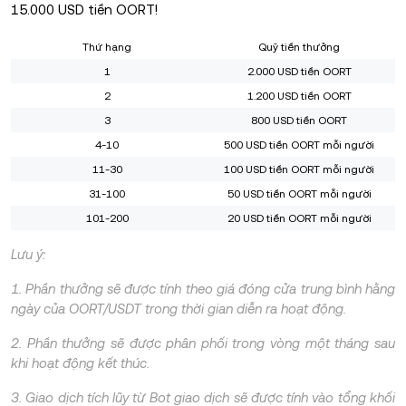
15.000 USD tiền OORT!
Thứ hạng
Quỹ tiền thưởng
1
2.000 USD tiền OORT
2
1.200 USD tiền OORT
3
800 USD tiền OORT
4-10
500 USD tiền OORT mỗi người
11-30
100 USD tiền OORT mỗi người
31-100
50 USD tiền OORT mỗi người
101-200
20 USD tiền OORT mỗi người
Lưu ý:
1. Phần thưởng sẽ được tính theo giá đóng cửa trung bình hằng
ngày của OORT/USDT trong thời gian diễn ra hoạt động.
2. Phần thưởng sẽ được phân phối trong vòng một tháng sau
khi hoạt động kết thúc.
3. Giao dịch tích lũy từ Bot giao dịch sẽ được tính vào tổng khối